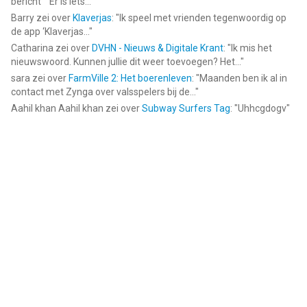
bericht ""Er is iets...
"
Barry
zei over
Klaverjas
: "
Ik speel met vrienden tegenwoordig op
de app ‘Klaverjas...
"
Catharina
zei over
DVHN - Nieuws & Digitale Krant
: "
Ik mis het
nieuwswoord. Kunnen jullie dit weer toevoegen? Het...
"
sara
zei over
FarmVille 2: Het boerenleven
: "
Maanden ben ik al in
contact met Zynga over valsspelers bij de...
"
Aahil khan Aahil khan
zei over
Subway Surfers Tag
: "
Uhhcgdogv
"