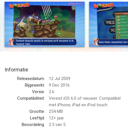
Met een selectie van sologevechten en een multiplayermodus
voor maximaal 4 spelers en tal van manieren om je team aan
te passen, zorgt Worms™ voor oneindig explosief speelplezier!
•Authentieke Worms™ gameplay.
•Verbeterde iPhone-besturing.
•Cartoonachtige beelden en dolkomische geluiden.
•Plan je aanvallen met schapen, de heilige handgranaat en de
bananenbom!
•50 uitdagingen met voorwerpen om vrij te spelen.
Informatie
•6 omgevingen, elk met willekeurige strijdgebieden, geen twee
games zullen hetzelfde zijn!
Releasedatum:
12 Jul 2009
•Maak je team persoonlijk met namen, stemmen en grafstenen.
Bijgewerkt:
9 Dec 2016
•Aanpasbare muziek.
Versie:
2.6
•Bij afsluiting wordt het spel automatisch opgeslagen.
Compatibiliteit:
Vereist iOS 6.0 of nieuwer. Compatibel
•Binnenkort 3.0 functies!
met iPhone, iPad en iPod touch.
Grootte:
254 MB
- Bijzonder vermakelijke gameplay die makkelijk te leren, maar
Leeftijd:
12+ jaar
moeilijk te beheersen is.
Beoordeling:
2.5
van 5