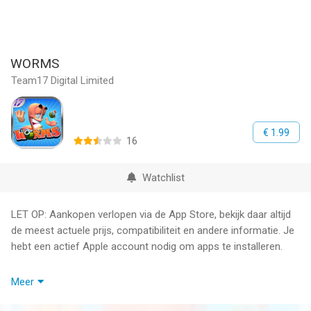
WORMS
Team17 Digital Limited
€ 1.99
16
Watchlist
LET OP: Aankopen verlopen via de App Store, bekijk daar altijd
de meest actuele prijs, compatibiliteit en andere informatie. Je
hebt een actief Apple account nodig om apps te installeren.
Zoek dekking als de originele, onderscheiden beurtgebaseerde
Meer
strategiegame WORMS™ naar de app-store komt!