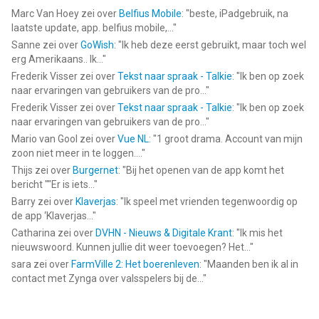
Marc Van Hoey
zei over
Belfius Mobile
: "
beste, iPadgebruik, na
laatste update, app. belfius mobile,...
"
Sanne
zei over
GoWish
: "
Ik heb deze eerst gebruikt, maar toch wel
erg Amerikaans.. Ik...
"
Frederik Visser
zei over
Tekst naar spraak - Talkie
: "
Ik ben op zoek
naar ervaringen van gebruikers van de pro...
"
Frederik Visser
zei over
Tekst naar spraak - Talkie
: "
Ik ben op zoek
naar ervaringen van gebruikers van de pro...
"
Mario van Gool
zei over
Vue NL
: "
1 groot drama. Account van mijn
zoon niet meer in te loggen....
"
Thijs
zei over
Burgernet
: "
Bij het openen van de app komt het
bericht ""Er is iets...
"
Barry
zei over
Klaverjas
: "
Ik speel met vrienden tegenwoordig op
de app ‘Klaverjas...
"
Catharina
zei over
DVHN - Nieuws & Digitale Krant
: "
Ik mis het
nieuwswoord. Kunnen jullie dit weer toevoegen? Het...
"
sara
zei over
FarmVille 2: Het boerenleven
: "
Maanden ben ik al in
contact met Zynga over valsspelers bij de...
"