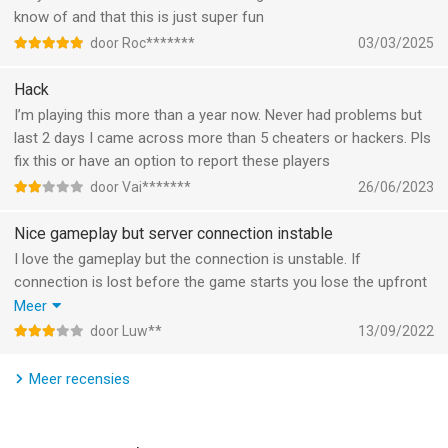
know of and that this is just super fun
This game includes optional in-game purchases (includes
door Roc*******
03/03/2025
random items)
Hack
Don’t miss out on the latest news:
I’m playing this more than a year now. Never had problems but
last 2 days I came across more than 5 cheaters or hackers. Pls
Like Miniclip: http://facebook.com/miniclip
fix this or have an option to report these players
Follow us on Twitter: http://twitter.com/miniclip
------------------------------------
door Vai*******
26/06/2023
Find out more about Miniclip: http://www.miniclip.com
TERMS AND CONDITIONS: https://www.miniclip.com/terms-
Nice gameplay but server connection instable
and-conditions
I love the gameplay but the connection is unstable. If
PRIVACY POLICY: https://www.miniclip.com/privacy-policy
connection is lost before the game starts you lose the upfront
'payement' for the game. So you didn't get to play and the
Meer
--
chance to win the game but you lose your 'money'.
door Luw**
13/09/2022
Frustrating. If this wouldn't happen than it would be a 5 star
Cricket League van Miniclip.com is een app voor iPhone, iPad
review...
Meer recensies
en iPod touch met iOS versie 13.0 of hoger, geschikt bevonden
voor gebruikers met leeftijden vanaf
4 jaar
.