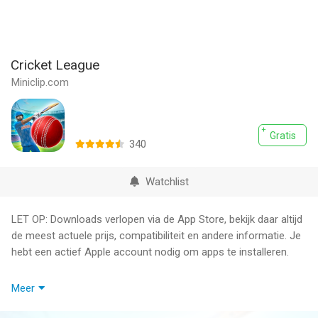
Cricket League
Miniclip.com
Gratis
340
Watchlist
LET OP: Downloads verlopen via de App Store, bekijk daar altijd
de meest actuele prijs, compatibiliteit en andere informatie. Je
hebt een actief Apple account nodig om apps te installeren.
Bat, bowl and field your way to the top of the league in this
Meer
fast, fun, exciting and authentic real-time multiplayer Cricket
game.