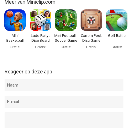
Meer van Miniclip.com
Informatie voor Cricket Leagueis het laatst vergeleken op 8
Aug om 06:58.
Mini
Ludo Party :
Mini Football -
Carrom Pool:
Golf Battle
Basketball
Dice Board
Soccer Game
Disc Game
Game
Gratis!
Gratis!
Gratis!
Gratis!
Gratis!
Reageer op deze app