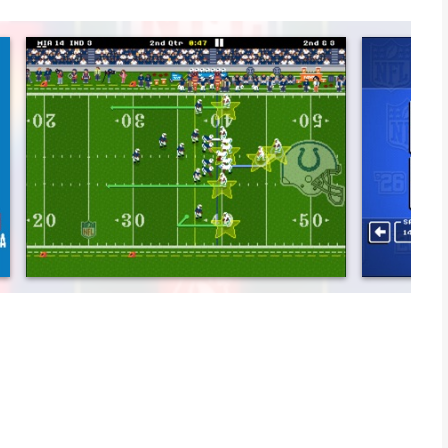
m the AFC and NFC, manage your roster, handle the press, and
am to the Super Bowl and write your name into the Hall of
app voor iPhone, iPad en iPod touch met iOS versie 13 of
ftijden vanaf
4 jaar
.
vergeleken op 7 Aug om 13:43.