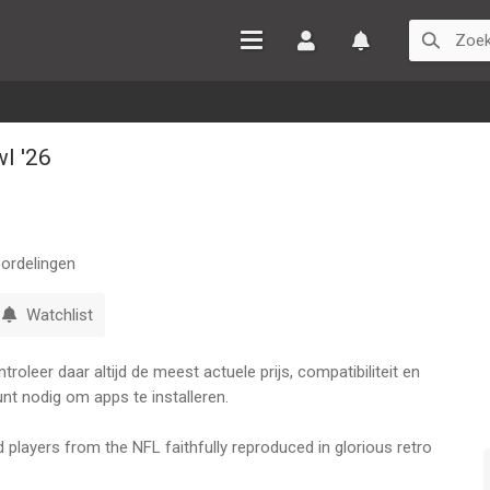
Inloggen
Watchlist
l '26
ordelingen
Watchlist
oleer daar altijd de meest actuele prijs, compatibiliteit en
nt nodig om apps te installeren.
 players from the NFL faithfully reproduced in glorious retro
 assembling your roster from a choice of over 2,000 real-life