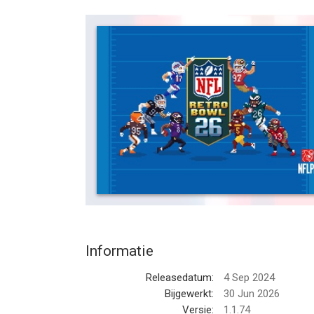
NFL & NFLPA players. Take on the real teams fro
play the key moments on the field to take your te
Fame!
--
NFL Retro Bowl '26 van New Star R&D Ltd. is een 
hoger, geschikt bevonden voor gebruikers met lee
Informatie voor NFL Retro Bowl '26is het laatst 
Informatie
Releasedatum:
4 Sep 2024
Bijgewerkt:
30 Jun 2026
Versie:
1.1.74