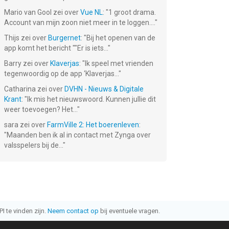
Mario van Gool
zei over
Vue NL
: "
1 groot drama.
Account van mijn zoon niet meer in te loggen....
"
Thijs
zei over
Burgernet
: "
Bij het openen van de
app komt het bericht ""Er is iets...
"
Barry
zei over
Klaverjas
: "
Ik speel met vrienden
tegenwoordig op de app ‘Klaverjas...
"
Catharina
zei over
DVHN - Nieuws & Digitale
Krant
: "
Ik mis het nieuwswoord. Kunnen jullie dit
weer toevoegen? Het...
"
sara
zei over
FarmVille 2: Het boerenleven
:
"
Maanden ben ik al in contact met Zynga over
valsspelers bij de...
"
I te vinden zijn.
Neem contact op
bij eventuele vragen.