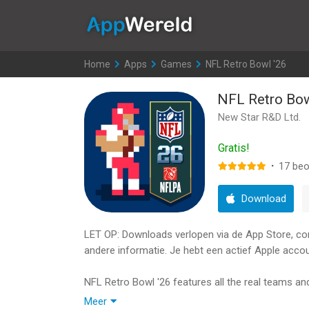
AppWereld
Home
>
Apps
>
Games
>
NFL Retro Bowl '26
NFL Retro Bow
New Star R&D Ltd.
Gratis!
·
17
beo
Download
LET OP: Downloads verlopen via de App Store, contr
andere informatie. Je hebt een actief Apple accou
NFL Retro Bowl '26 features all the real teams and
pixel-art style! Start your NFL coaching career by
Meer