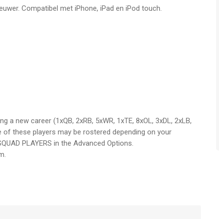
ieuwer. Compatibel met iPhone, iPad en iPod touch.
ing a new career (1xQB, 2xRB, 5xWR, 1xTE, 8xOL, 3xDL, 2xLB,
e of these players may be rostered depending on your
QUAD PLAYERS in the Advanced Options.
m.