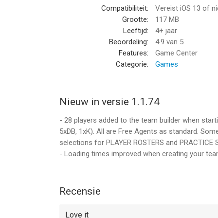
Compatibiliteit:
Vereist iOS 13 of n
Grootte:
117 MB
Leeftijd:
4+ jaar
Beoordeling:
4.9
van 5
Features:
Game Center
Categorie:
Games
Nieuw in versie 1.1.74
- 28 players added to the team builder when start
5xDB, 1xK). All are Free Agents as standard. Som
selections for PLAYER ROSTERS and PRACTICE S
- Loading times improved when creating your tea
Recensie
Love it