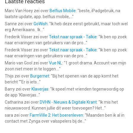
Europese League Cup
Laatste reacties
Europese Conference Cup
Marc Van Hoey
zei over
Belfius Mobile
: "
beste, iPadgebruik, na
Club International Cup (nieuw format)
laatste update, app. belfius mobile,...
"
Zuid-Amerikaanse Champions Cup
Sanne
zei over
GoWish
: "
Ik heb deze eerst gebruikt, maar toch wel
Aziatische Super Champions Cup
erg Amerikaans.. Ik...
"
Aziatische Champions Cup
Frederik Visser
zei over
Tekst naar spraak - Talkie
: "
Ik ben op zoek
Afrikaanse Champions Cup
naar ervaringen van gebruikers van de pro...
"
Amerikaanse Champions Cup
Frederik Visser
zei over
Tekst naar spraak - Talkie
: "
Ik ben op zoek
naar ervaringen van gebruikers van de pro...
"
Volg ons: https://www.facebook.com/playfootballleague
Mario van Gool
zei over
Vue NL
: "
1 groot drama. Account van mijn
Ontdek ons: https://www.instagram.com/fl2024official/
zoon niet meer in te loggen....
"
Volg ons: https://www.tiktok.com/@footballleague.official
Thijs
zei over
Burgernet
: "
Bij het openen van de app komt het
Doe mee: https://discord.gg/m825ft9xGn
bericht ""Er is iets...
"
Contact: footballleague2023@gmail.com
Barry
zei over
Klaverjas
: "
Ik speel met vrienden tegenwoordig op
de app ‘Klaverjas...
"
Catharina
zei over
DVHN - Nieuws & Digitale Krant
: "
Ik mis het
--
nieuwswoord. Kunnen jullie dit weer toevoegen? Het...
"
sara
zei over
FarmVille 2: Het boerenleven
: "
Maanden ben ik al in
Football League™ 2026 van MOBILE SOCCER is een app voor
contact met Zynga over valsspelers bij de...
"
iPhone, iPad en iPod touch met iOS versie 13.0 of hoger,
geschikt bevonden voor gebruikers met leeftijden vanaf
4 jaar
.