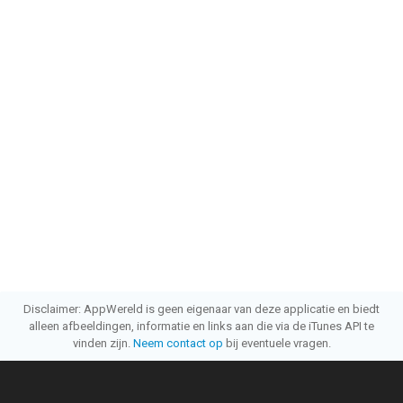
Informatie voor Football League™ 2026is het laatst vergeleken
op 9 Aug om 01:27.
Disclaimer: AppWereld is geen eigenaar van deze applicatie en biedt
alleen afbeeldingen, informatie en links aan die via de iTunes API te
vinden zijn.
Neem contact op
bij eventuele vragen.