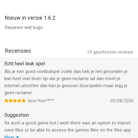
versterkt
Nieuw in versie 1.6.2
Meertalig commentaar:
Dompel jezelf onder in het gejuich van het publiek en de
Repareer wat bugs.
spanning van de wedstrijd
Beleef commentaar zoals nooit tevoren, met meerdere
taalopties
Recensies
19
geschreven reviews
Ontdek de sensatie van gloednieuwe stadions en elektrische
Echt heel leuk spel
sferen:
Als je een goed voetbalspel zoekt dan heb je het gevonden je
Stap binnen in adembenemende nieuwe stadions die je midden
kan heel veel doen tip-als je geen reclame wil dan moet je
in de actie plaatsen
internet uitzetten dan kan je gewoon doorspelen maar krijg je
Voel de energie van een verbeterde stadionervaring die elke
geen reclame
wedstrijd tot leven brengt!
door Hoe****
03/08/2026
【NIEUWE FUNCTIES & OPTIES】
Suggestion
Nieuwste shirts en voetballen: Kies uit nieuw ontworpen tenues
Its such a good game but i wish there was an option to import
en een breed scala aan ballen!
save files or be able to access the games files on the files app
Pas je bediening aan: Geniet van aangepaste bediening en
cause people make save files with updated teams and i would
Meer