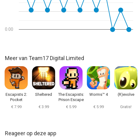
prestaties in het spel.
- Verschillende bugs verholpen en verbeteringen doorgevoerd.
0.00
Meer van Team17 Digital Limited
Escapists 2:
Sheltered
The Escapists:
Worms™ 4
(R)evolve
Pocket
Prison Escape
Breakout
€ 7.99
€ 3.99
€ 5.99
€ 5.99
Gratis!
Reageer op deze app