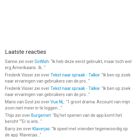
Laatste reacties
Sanne
zei over
GoWish
: "
Ik heb deze eerst gebruikt, maar toch wel
erg Amerikaans.. Ik...
"
Frederik Visser
zei over
Tekst naar spraak - Talkie
: "
Ik ben op zoek
naar ervaringen van gebruikers van de pro...
"
Frederik Visser
zei over
Tekst naar spraak - Talkie
: "
Ik ben op zoek
naar ervaringen van gebruikers van de pro...
"
Mario van Gool
zei over
Vue NL
: "
1 groot drama. Account van mijn
zoon niet meer in te loggen....
"
Thijs
zei over
Burgernet
: "
Bij het openen van de app komt het
bericht ""Er is iets...
"
Barry
zei over
Klaverjas
: "
Ik speel met vrienden tegenwoordig op
de app ‘Klaverjas...
"