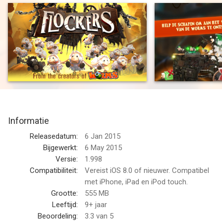
wormen, hebben de schappen besloten er vandoor te gaan.
Red de schapen door ze door pletters, enorme cirkelzagen,
diepe putten vol staken en grote zwaaiende hakmessen. Help
ze ontsnappen aan hun duivelse meesters, of laat ze achter in
de duivelse vallen van de wormen en zie hun ingewanden
uitgesmeerd worden. Overal naartoe.
Belangrijke kenmerken
· Red de schapen door ze door 60 dodelijke levels te loodsen.
· De schapen in Flockers Mobile zijn zeer getalenteerd. Ze
Informatie
kunnen tegen wanden omhoog vliegen, over cirkelzagen en
dodelijke gaten springen en ontploffen om machines te
Releasedatum:
6 Jan 2015
vernietigen en zo een pad vrij te maken voor hun
Bijgewerkt:
6 May 2015
schapenvrienden.
Versie:
1.998
· Er zijn 18 verschillend uitziende schapen die je kunt verdienen
Compatibiliteit:
Vereist iOS 8.0 of nieuwer. Compatibel
in het beloningenscherm met wol die je al doende verzamelt. Al
met iPhone, iPad en iPod touch.
snel zul je zombie-, robot-, piraat- en zelfs skeletschapen
Grootte:
555 MB
verzamelen.
Leeftijd:
9+ jaar
· Met Facebook kun je de voortgang van je vrienden zien in het
Beoordeling:
3.3
van 5