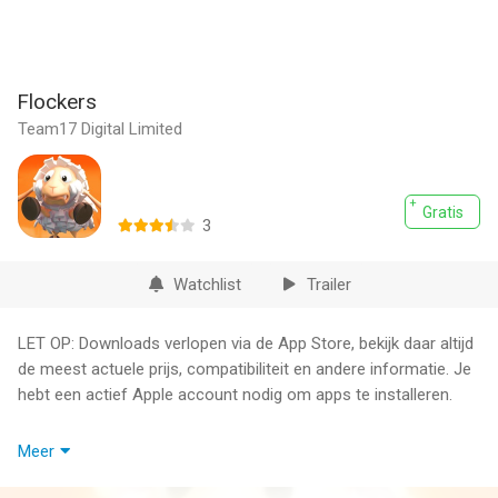
Flockers
Team17 Digital Limited
Gratis
3
Watchlist
Trailer
LET OP: Downloads verlopen via de App Store, bekijk daar altijd
de meest actuele prijs, compatibiliteit en andere informatie. Je
hebt een actief Apple account nodig om apps te installeren.
Nieuw van de makers van Worms is er nu Flockers, een spel vol
Meer
spetterende zwarte humor. Omdat ze het zat waren als
wapens te worden gebruikt in de eindeloze strijd van de