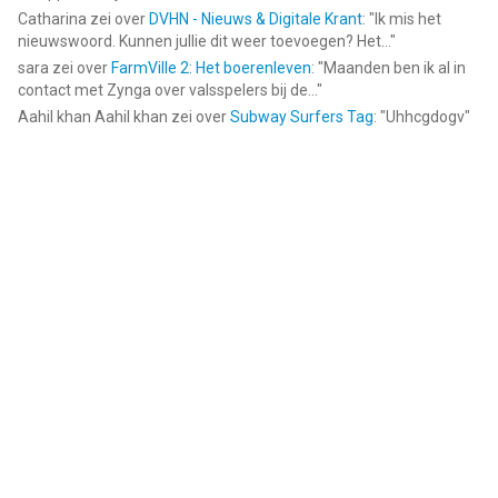
Catharina
zei over
DVHN - Nieuws & Digitale Krant
: "
Ik mis het
nieuwswoord. Kunnen jullie dit weer toevoegen? Het...
"
sara
zei over
FarmVille 2: Het boerenleven
: "
Maanden ben ik al in
contact met Zynga over valsspelers bij de...
"
Aahil khan Aahil khan
zei over
Subway Surfers Tag
: "
Uhhcgdogv
"