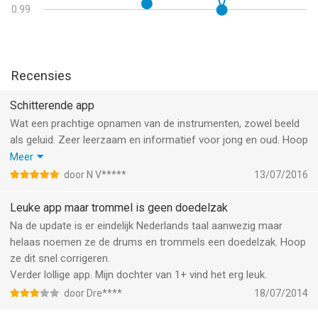
Informatie voor Video Touch - Instrumentenis het laatst
0.99
vergeleken op 8 Aug om 09:54.
Recensies
Schitterende app
Wat een prachtige opnamen van de instrumenten, zowel beeld
als geluid. Zeer leerzaam en informatief voor jong en oud. Hoop
van harte dat het aantal instrumenten wordt aangevuld. Zowel
Meer
bij strijkers als slagwerk en koper zou het een waardevolle
door N V*****
13/07/2016
aanvulling zijn.
Leuke app maar trommel is geen doedelzak
Na de update is er eindelijk Nederlands taal aanwezig maar
helaas noemen ze de drums en trommels een doedelzak. Hoop
ze dit snel corrigeren.
Verder lollige app. Mijn dochter van 1+ vind het erg leuk.
door Dre****
18/07/2014