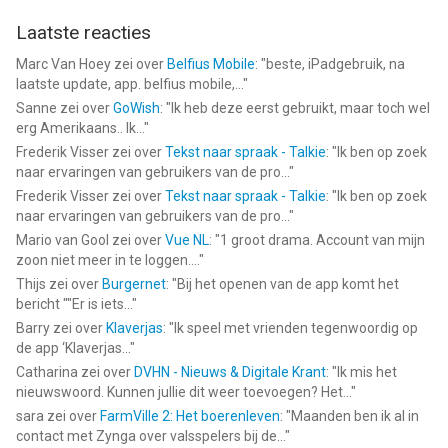
Laatste reacties
Marc Van Hoey
zei over
Belfius Mobile
: "
beste, iPadgebruik, na
laatste update, app. belfius mobile,...
"
Sanne
zei over
GoWish
: "
Ik heb deze eerst gebruikt, maar toch wel
erg Amerikaans.. Ik...
"
Frederik Visser
zei over
Tekst naar spraak - Talkie
: "
Ik ben op zoek
naar ervaringen van gebruikers van de pro...
"
Frederik Visser
zei over
Tekst naar spraak - Talkie
: "
Ik ben op zoek
naar ervaringen van gebruikers van de pro...
"
Mario van Gool
zei over
Vue NL
: "
1 groot drama. Account van mijn
zoon niet meer in te loggen....
"
Thijs
zei over
Burgernet
: "
Bij het openen van de app komt het
bericht ""Er is iets...
"
Barry
zei over
Klaverjas
: "
Ik speel met vrienden tegenwoordig op
de app ‘Klaverjas...
"
Catharina
zei over
DVHN - Nieuws & Digitale Krant
: "
Ik mis het
nieuwswoord. Kunnen jullie dit weer toevoegen? Het...
"
sara
zei over
FarmVille 2: Het boerenleven
: "
Maanden ben ik al in
contact met Zynga over valsspelers bij de...
"