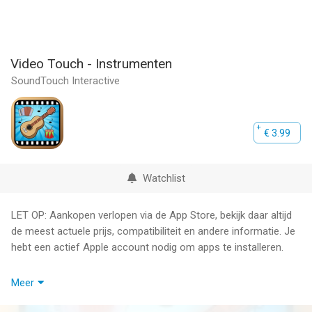
Video Touch - Instrumenten
SoundTouch Interactive
€ 3.99
Watchlist
LET OP: Aankopen verlopen via de App Store, bekijk daar altijd
de meest actuele prijs, compatibiliteit en andere informatie. Je
hebt een actief Apple account nodig om apps te installeren.
Ontdek 50 geweldige video's van muziekinstrumenten voor
Meer
kinderen!