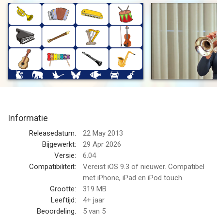
Vermaak en onderwijs je kleintje met Video Touch - Muziek!
Met 50 boeiende video's laat deze app je kind de wondere
wereld van muziekinstrumenten op een leuke en interactieve
manier verkennen. Tik gewoon op een instrument – zoals een
gitaar, piano, saxofoon en meer – en geniet van heerlijke clips
van 10-20 seconden. Bekijk een ongelooflijke virtuoze harpist,
een verbazingwekkende marimbaspeler met 4 hamers, of een
geweldige muzikant die flamencogitaar speelt.
Elk instrument bevat 4 verschillende video's, dus elke tik brengt
Informatie
een nieuwe verrassing!
Releasedatum:
22 May 2013
Belangrijkste kenmerken:
Bijgewerkt:
29 Apr 2026
• Voice-over in 21 talen (zie hieronder)
Versie:
6.04
• 50 spannende videoclips van muziekinstrumenten – perfect
Compatibiliteit:
Vereist iOS 9.3 of nieuwer. Compatibel
voor nieuwsgierige jonge geesten
met iPhone, iPad en iPod touch.
• 4 verschillende video's voor elk instrument – fris plezier bij
Grootte:
319 MB
elke tik
Leeftijd:
4+ jaar
• Bevat populaire klassieke muziekstukken
Beoordeling:
5
van 5