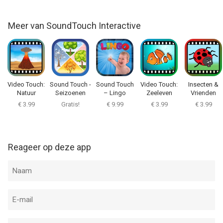
Meer van SoundTouch Interactive
Video Touch:
Sound Touch -
Sound Touch
Video Touch:
Insecten &
Natuur
Seizoenen
– Lingo
Zeeleven
Vrienden
Woord Quiz
€ 3.99
Gratis!
€ 9.99
€ 3.99
€ 3.99
Reageer op deze app