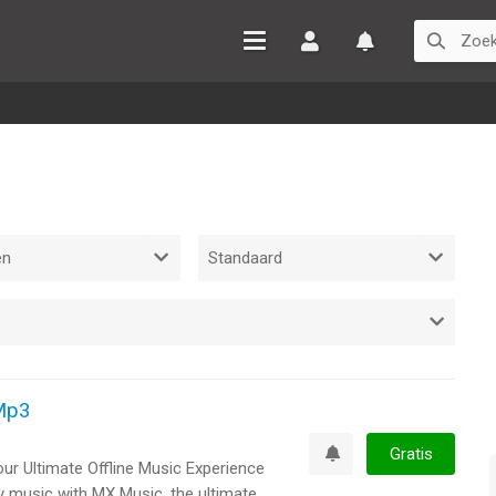
Inloggen
Watchlist
 Mp3
Gratis
our Ultimate Offline Music Experience
Watchlist
 music with MX Music, the ultimate