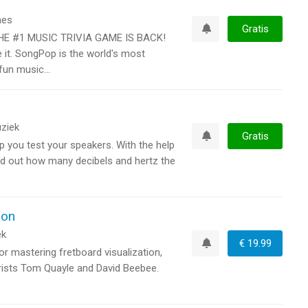
es
Gratis
E #1 MUSIC TRIVIA GAME IS BACK!
Watchlist
it. SongPop is the world's most
un music...
ziek
Gratis
p you test your speakers. With the help
Watchlist
ind out how many decibels and hertz the
ion
ek
€ 19.99
or mastering fretboard visualization,
Watchlist
rists Tom Quayle and David Beebee.