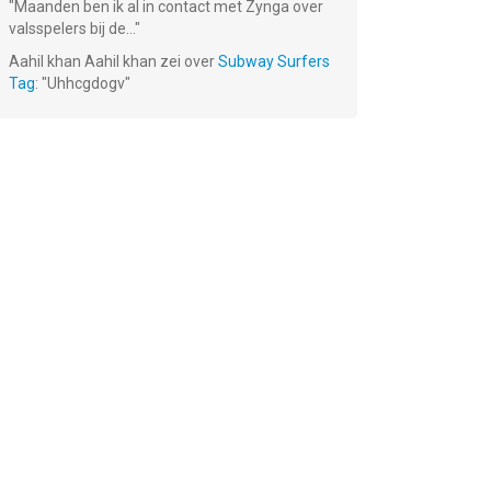
"
Maanden ben ik al in contact met Zynga over
valsspelers bij de...
"
Aahil khan Aahil khan
zei over
Subway Surfers
Tag
: "
Uhhcgdogv
"