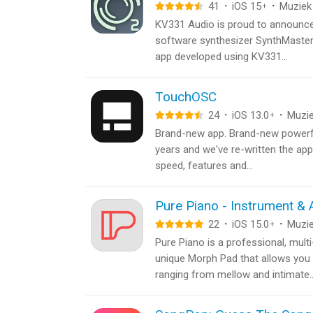
41
·
iOS 15
·
Muziek
+
KV331 Audio is proud to announce t
software synthesizer SynthMaster 2
app developed using KV331...
TouchOSC
24
·
iOS 13.0
·
Muzi
+
Brand-new app. Brand-new powerful
years and we've re-written the app
speed, features and...
Pure Piano - Instrument &
22
·
iOS 15.0
·
Muzi
+
Pure Piano is a professional, mult
unique Morph Pad that allows you 
ranging from mellow and intimate..