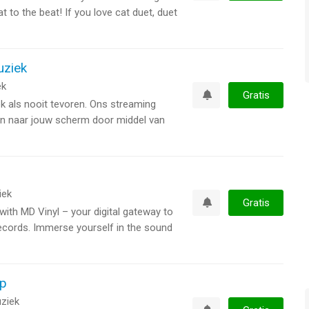
Watchlist
 to the beat! If you love cat duet, duet
uziek
ek
Gratis
ek als nooit tevoren. Ons streaming
Watchlist
en naar jouw scherm door middel van
iek
Gratis
ith MD Vinyl – your digital gateway to
Watchlist
records. Immerse yourself in the sound
pp
ziek