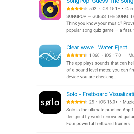
SongPop: Guess The Song
502
·
iOS 15.1
·
Gam
+
SONGPOP — GUESS THE SONG. TH
Think you know your music? Prove 
popular song quiz game — a fast, f
Clear wave | Water Eject
1.060
·
iOS 17.0
·
Mu
+
The app plays sounds that can hel
of a sound level meter, you can f
device you are checking...
Solo - Fretboard Visualizat
25
·
iOS 16.0
·
Muzi
+
Solo is the ultimate practice App f
designed by world renowned guita
Four powerful fretboard trainers...