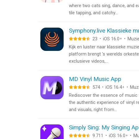
where two cats sing, dance, and eat
tile tapping, and catchy...
Symphony.live Klassieke m
23
·
iOS 16.0
·
Muzi
+
Kijk en luister naar klassieke muzi
platform brengt 's werelds orkest
exclusieve videos,...
MD Vinyl Music App
574
·
iOS 16.4
·
Muz
+
Rediscover the essence of music w
the authentic experience of vinyl 
and visuals, right from...
Simply Sing: My Singing A
9.711
·
iOS 16.0
·
Mu
+