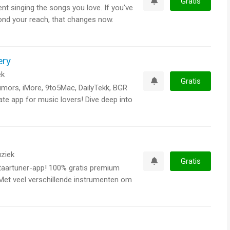
Gratis
dent singing the songs you love. If you've
Watchlist
yond your reach, that changes now.​
ery
ek
Gratis
mors, iMore, 9to5Mac, DailyTekk, BGR
Watchlist
te app for music lovers! Dive deep into
ziek
Gratis
itaartuner-app! 100% gratis premium
Watchlist
et veel verschillende instrumenten om