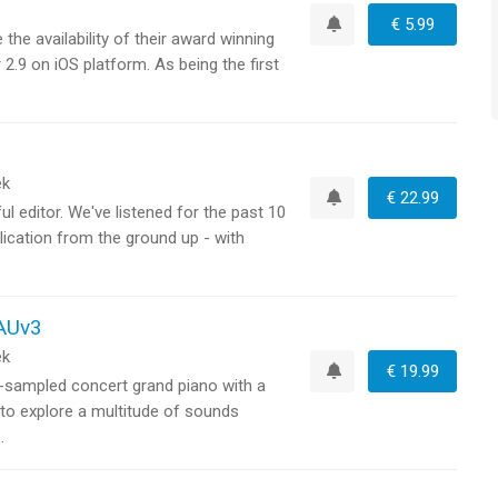
€ 5.99
he availability of their award winning
Watchlist
.9 on iOS platform. As being the first
ek
€ 22.99
 editor. We've listened for the past 10
Watchlist
lication from the ground up - with
 AUv3
ek
€ 19.99
i-sampled concert grand piano with a
Watchlist
to explore a multitude of sounds
.