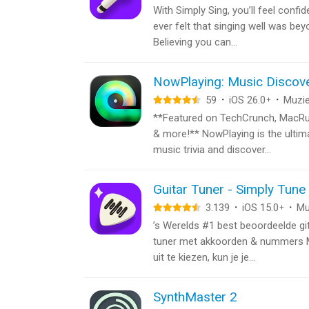
With Simply Sing, you’ll feel confi
ever felt that singing well was be
Believing you can...
NowPlaying: Music Discov
59
·
iOS 26.0
·
Muzi
+
**Featured on TechCrunch, MacRu
& more!** NowPlaying is the ultima
music trivia and discover...
Guitar Tuner - Simply Tune
3.139
·
iOS 15.0
·
Mu
+
’s Werelds #1 best beoordeelde g
tuner met akkoorden & nummers M
uit te kiezen, kun je je...
SynthMaster 2