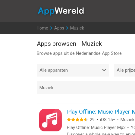
AppWereld
Home
>
Apps
>
Muziek
Apps browsen - Muziek
Browse apps uit de Nederlandse App Store.
Play Offline: Music Player
29
·
iOS 15
·
Muziek
+
Play Offline: Music Player Mp3 – Y
Discover a whole new way to enjoy