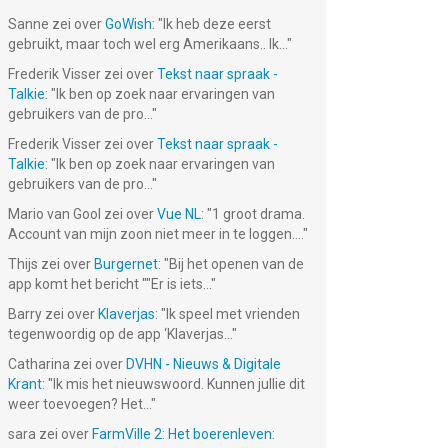
Sanne
zei over
GoWish
: "
Ik heb deze eerst
gebruikt, maar toch wel erg Amerikaans.. Ik...
"
Frederik Visser
zei over
Tekst naar spraak -
Talkie
: "
Ik ben op zoek naar ervaringen van
gebruikers van de pro...
"
Frederik Visser
zei over
Tekst naar spraak -
Talkie
: "
Ik ben op zoek naar ervaringen van
gebruikers van de pro...
"
Mario van Gool
zei over
Vue NL
: "
1 groot drama.
Account van mijn zoon niet meer in te loggen....
"
Thijs
zei over
Burgernet
: "
Bij het openen van de
app komt het bericht ""Er is iets...
"
Barry
zei over
Klaverjas
: "
Ik speel met vrienden
tegenwoordig op de app ‘Klaverjas...
"
Catharina
zei over
DVHN - Nieuws & Digitale
Krant
: "
Ik mis het nieuwswoord. Kunnen jullie dit
weer toevoegen? Het...
"
sara
zei over
FarmVille 2: Het boerenleven
: