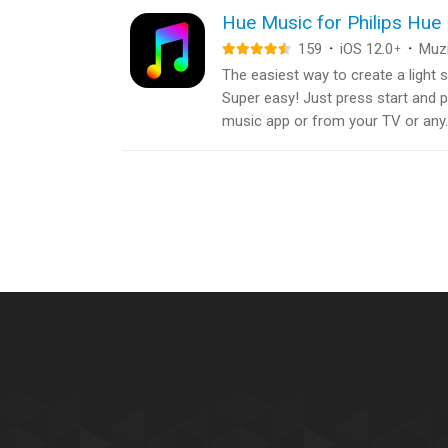
Hue Music for Philips Hue
159
·
iOS 12.0
·
Muz
+
The easiest way to create a light
Super easy! Just press start and 
music app or from your TV or any..