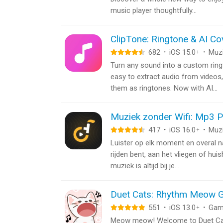
music player thoughtfully...
ClipTone: Ringtone & AI Co
682
·
iOS 15.0
·
Muz
+
Turn any sound into a custom ring
easy to extract audio from videos
them as ringtones. Now with AI...
Muziek zonder Wifi: Mp3 P
417
·
iOS 16.0
·
Muz
+
Luister op elk moment en overal naa
rijden bent, aan het vliegen of hui
muziek is altijd bij je...
Duet Cats: Rhythm Meow 
551
·
iOS 13.0
·
Gam
+
Meow meow! Welcome to Duet Cat