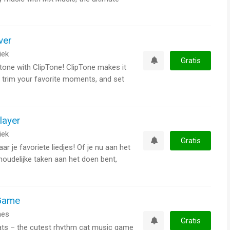
ver
iek
Gratis
tone with ClipTone! ClipTone makes it
Watchlist
, trim your favorite moments, and set
layer
iek
Gratis
r je favoriete liedjes! Of je nu aan het
Watchlist
shoudelijke taken aan het doen bent,
Game
es
Gratis
s – the cutest rhythm cat music game