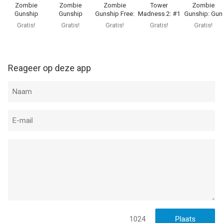
Zombie
Zombie
Zombie
Tower
Zombie
Gunship
Gunship
Gunship Free:
Madness 2: #1
Gunship: Gun
Revenant AR
Arcade
Gun Down
in Great
Down
Gratis!
Gratis!
Gratis!
Gratis!
Gratis!
Zombies
Strategy TD
Zombies
Games
Reageer op deze app
1024