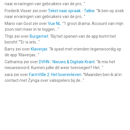
naar ervaringen van gebruikers van de pro...
"
Frederik Visser
zei over
Tekst naar spraak - Talkie
: "
Ik ben op zoek
naar ervaringen van gebruikers van de pro...
"
Mario van Gool
zei over
Vue NL
: "
1 groot drama. Account van mijn
zoon niet meer in te loggen....
"
Thijs
zei over
Burgernet
: "
Bij het openen van de app komt het
bericht ""Er is iets...
"
Barry
zei over
Klaverjas
: "
Ik speel met vrienden tegenwoordig op
de app ‘Klaverjas...
"
Catharina
zei over
DVHN - Nieuws & Digitale Krant
: "
Ik mis het
nieuwswoord. Kunnen jullie dit weer toevoegen? Het...
"
sara
zei over
FarmVille 2: Het boerenleven
: "
Maanden ben ik al in
contact met Zynga over valsspelers bij de...
"