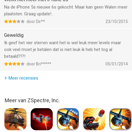
TowerMadness van ZSpectre, Inc. is een iPhone app met iOS
Na de iPhone 5s nieuwe 6s gekocht. Maar kan geen Walen meer
versie 13.2 of hoger, geschikt bevonden voor gebruikers met
plaatsten. Graag update!..
leeftijden vanaf
9 jaar
.
door Dir**
23/10/2015
Informatie voor TowerMadnessis het laatst vergeleken op 7
Geweldig
Aug om 00:54.
Ik geef het vier sterren want het is wel leuk meer levels maar
ook veel moet je betalen dat is niet leuk ik heb het tog al
betaald?!?!
door Bri*****
05/01/2014
Meer recensies
Meer van ZSpectre, Inc.