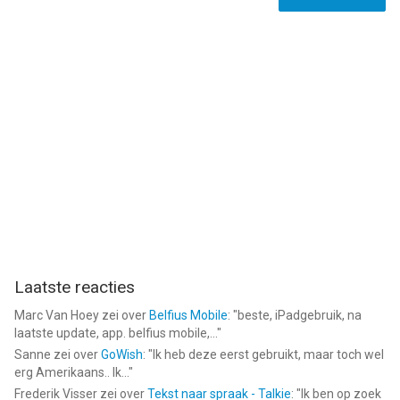
Laatste reacties
Marc Van Hoey
zei over
Belfius Mobile
: "
beste, iPadgebruik, na
laatste update, app. belfius mobile,...
"
Sanne
zei over
GoWish
: "
Ik heb deze eerst gebruikt, maar toch wel
erg Amerikaans.. Ik...
"
Frederik Visser
zei over
Tekst naar spraak - Talkie
: "
Ik ben op zoek