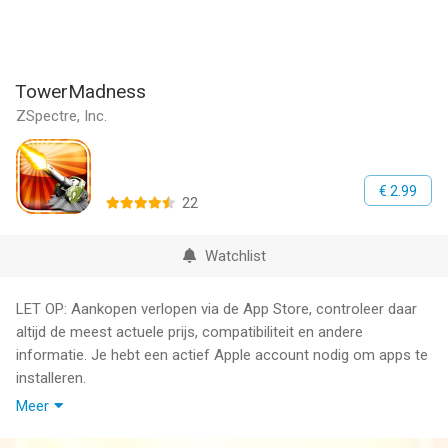
TowerMadness
ZSpectre, Inc.
€ 2.99
22
Watchlist
LET OP: Aankopen verlopen via de App Store, controleer daar
altijd de meest actuele prijs, compatibiliteit en andere
informatie. Je hebt een actief Apple account nodig om apps te
installeren.
Meer
Evil aliens are coming to turn your beloved sheep into
intergalactic scarves! Protect the flock using only quick thinking