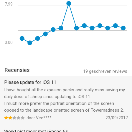
withstand.
7.99
COMPETITION
Global leaderboards, Game Center achievements, and Friend
Scores so you can compare scores with your friends and the
millions of players worldwide.
0.00
LET’S SEE THAT AGAIN!
Replays let you learn new strategies or share your games with
the world through Twitter, Facebook, or email.
Recensies
19
geschreven reviews
iPad owners, check out "TowerMadness HD" for the Pocket
Gamer Readers' Choice iPad Game of the Year Award winning
Please update for iOS 11
version of this game.
I have bought all the expasion packs and really miss saving my
daily dose of sheep since updating to iOS 11.
Search for our other award-winning games: Zombie Gunship
I much more prefer the portrait orientation of the screen
and Nuts!
oposed to the landscape oriented screen of Towemadness 2.
door Vee****
23/09/2017
--
Werkt niet meer met iPhone 6s