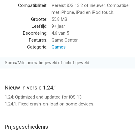
• A MacLife App of the Year
Compatibiliteit:
Vereist iOS 13.2 of nieuwer. Compatibel
met iPhone, iPad en iPod touch.
A UNIQUE 3D TOWER DEFENSE EXPERIENCE
Grootte:
55.8 MB
Play from an aerial view or zoom down to first person and get
Leeftijd:
9+ jaar
close to the action.
Beoordeling:
4.6
van 5
Features:
Game Center
LOTS OF LEVELS
Categorie:
Games
Over 100 maps in diverse environments (35 available as
expansion map packs).
Soms/Mild animatiegeweld of fictief geweld.
ALIENS!
Think fast to defeat the 17 different types of alien enemies
intent on stealing your sheep.
Nieuw in versie 1.24.1
1.24: Optimized and updated for iOS 13.
GUNS, LOTS OF GUNS
1.24.1: Fixed crash-on-load on some devices.
Over 60 diverse weapons and upgrades.
ENDLESS FUN
Prijsgeschiedenis
Endless mode lets you see how many waves you can