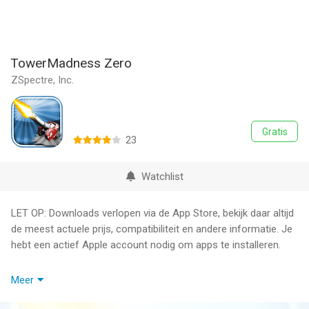
TowerMadness Zero
ZSpectre, Inc.
Gratis
23
Watchlist
LET OP: Downloads verlopen via de App Store, bekijk daar altijd
de meest actuele prijs, compatibiliteit en andere informatie. Je
hebt een actief Apple account nodig om apps te installeren.
"Addictive, time-sucking fun. There are plenty of tower defense
Meer
strategy games out there, but TowerMadness brings the genre
to a new level."