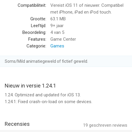
Compatibiliteit:
Vereist iOS 11 of nieuwer. Compatibel
• WINNER, Best App Ever Awards, Best Strategy Game
met iPhone, iPad en iPod touch.
• FINALIST, Pocket Gamer Awards, Best Strategy/Simulation
Grootte:
63.1 MB
Game
Leeftijd:
9+ jaar
• A Wired Favorite iPhone App
Beoordeling:
4
van 5
• A MacLife App of the Year
Features:
Game Center
• Gizmodo Top 10 Free App of the Week!
Categorie:
Games
A UNIQUE 3D TOWER DEFENSE EXPERIENCE
Soms/Mild animatiegeweld of fictief geweld.
Play from an aerial view or zoom down to first person and get
close to the action.
LOTS OF LEVELS
Nieuw in versie 1.24.1
Over 100 maps in diverse environments (35 available as
1.24: Optimized and updated for iOS 13.
expansion map packs).
1.24.1: Fixed crash-on-load on some devices.
ALIENS!
Think fast to defeat the 17 different types of alien enemies
Recensies
intent on stealing your sheep.
19
geschreven reviews