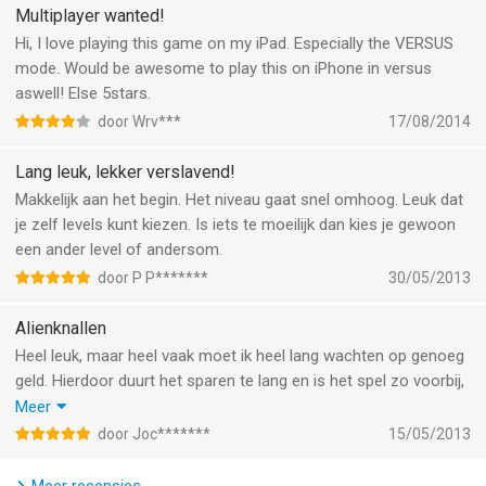
Multiplayer wanted!
GUNS, LOTS OF GUNS
Hi, I love playing this game on my iPad. Especially the VERSUS
Over 60 diverse weapons and upgrades.
mode. Would be awesome to play this on iPhone in versus
aswell! Else 5stars.
ENDLESS FUN
door Wrv***
17/08/2014
Endless mode lets you see how many waves you can
withstand.
Lang leuk, lekker verslavend!
Makkelijk aan het begin. Het niveau gaat snel omhoog. Leuk dat
COMPETITION
je zelf levels kunt kiezen. Is iets te moeilijk dan kies je gewoon
Global leaderboards, Game Center achievements, and Friend
een ander level of andersom.
Scores so you can compare scores with your friends and the
millions of players worldwide.
door P P*******
30/05/2013
LET’S SEE THAT AGAIN!
Alienknallen
Replays let you learn new strategies or share your games with
Heel leuk, maar heel vaak moet ik heel lang wachten op genoeg
the world through Twitter, Facebook, or email.
geld. Hierdoor duurt het sparen te lang en is het spel zo voorbij,
terwijl ik maar weinig torens heb gebouwd. Ik win het wel, vaak,
Meer
iPad owners, check out "TowerMadness HD" for the Pocket
maar het is leuker als je meer geld krijgt — of alles minder duur
door Joc*******
15/05/2013
Gamer Readers' Choice iPad Game of the Year Award winning
word. De levens van de aliens mag dan wel wat omhoog van mij,
version of this game.
hoor!