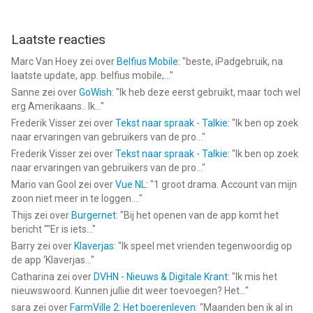
Laatste reacties
Marc Van Hoey
zei over
Belfius Mobile
: "
beste, iPadgebruik, na
laatste update, app. belfius mobile,...
"
Sanne
zei over
GoWish
: "
Ik heb deze eerst gebruikt, maar toch wel
erg Amerikaans.. Ik...
"
Frederik Visser
zei over
Tekst naar spraak - Talkie
: "
Ik ben op zoek
naar ervaringen van gebruikers van de pro...
"
Frederik Visser
zei over
Tekst naar spraak - Talkie
: "
Ik ben op zoek
naar ervaringen van gebruikers van de pro...
"
Mario van Gool
zei over
Vue NL
: "
1 groot drama. Account van mijn
zoon niet meer in te loggen....
"
Thijs
zei over
Burgernet
: "
Bij het openen van de app komt het
bericht ""Er is iets...
"
Barry
zei over
Klaverjas
: "
Ik speel met vrienden tegenwoordig op
de app ‘Klaverjas...
"
Catharina
zei over
DVHN - Nieuws & Digitale Krant
: "
Ik mis het
nieuwswoord. Kunnen jullie dit weer toevoegen? Het...
"
sara
zei over
FarmVille 2: Het boerenleven
: "
Maanden ben ik al in