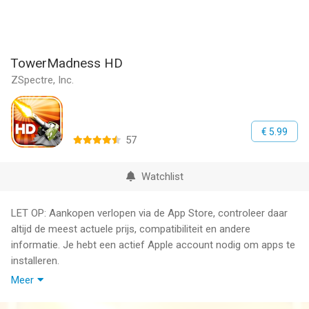
TowerMadness HD
ZSpectre, Inc.
€ 5.99
57
Watchlist
LET OP: Aankopen verlopen via de App Store, controleer daar
altijd de meest actuele prijs, compatibiliteit en andere
informatie. Je hebt een actief Apple account nodig om apps te
installeren.
Meer
The most downloaded 3D tower defense strategy game on the
iPhone has been enhanced for the iPad and includes split-