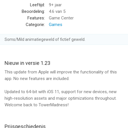
Leeftijd:
9+ jaar
• WINNER, Best App Ever Awards, Best Strategy Game
Beoordeling:
4.6
van 5
• FINALIST, Pocket Gamer Awards, Best Strategy/Simulation
Features:
Game Center
Game
Categorie:
Games
• A Wired Favorite iPhone App
• A MacLife App of the Year
Soms/Mild animatiegeweld of fictief geweld.
A UNIQUE 3D TOWER DEFENSE EXPERIENCE
Play from an aerial view or zoom down to first person and get
close to the action.
Nieuw in versie 1.23
This update from Apple will improve the functionality of this
LOTS OF LEVELS
app. No new features are included.
Over 100 maps in diverse environments (35 available as
expansion map packs).
Updated to 64-bit with iOS 11, support for new devices, new
high-resolution assets and major optimizations throughout.
ALIENS!
Welcome back to TowerMadness!
Think fast to defeat the 17 different types of alien enemies
intent on stealing your sheep.
Prijsgeschiedenis