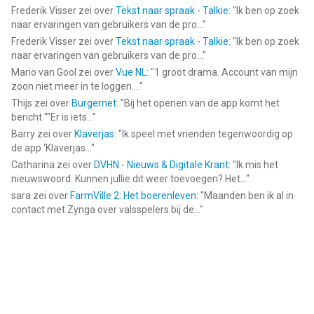
Frederik Visser
zei over
Tekst naar spraak - Talkie
: "
Ik ben op zoek
naar ervaringen van gebruikers van de pro...
"
Frederik Visser
zei over
Tekst naar spraak - Talkie
: "
Ik ben op zoek
naar ervaringen van gebruikers van de pro...
"
Mario van Gool
zei over
Vue NL
: "
1 groot drama. Account van mijn
zoon niet meer in te loggen....
"
Thijs
zei over
Burgernet
: "
Bij het openen van de app komt het
bericht ""Er is iets...
"
Barry
zei over
Klaverjas
: "
Ik speel met vrienden tegenwoordig op
de app ‘Klaverjas...
"
Catharina
zei over
DVHN - Nieuws & Digitale Krant
: "
Ik mis het
nieuwswoord. Kunnen jullie dit weer toevoegen? Het...
"
sara
zei over
FarmVille 2: Het boerenleven
: "
Maanden ben ik al in
contact met Zynga over valsspelers bij de...
"