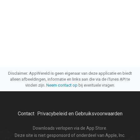
Disclaimer: AppWereld is geen eigenaar van deze applicatie en biedt
alleen afbeeldingen, informatie en links aan die via de iTunes API te
vinden zijn.
Neem contact op
bij eventuele vragen.
Contact
Privacybeleid en Gebruiksvoorwaarden
·
Downloads verlopen via de App Store.
Deze site is niet gesponsord of onderdeel van Apple, Inc.