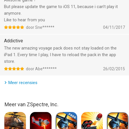
Awsome game !
But please update the game to iOS 11, because i can’t play it
CUSTOMER LOYALTY BONUS
anymore.
Transfer any in app purchases made in the iPhone version of
Like to hear from you
TowerMadness to TowerMadness HD for FREE! Visit
door Sne******
04/11/2017
support.limbic.com for details.
Addictive
Search for our other award-winning games: Zombie Gunship
The new amazing voyage pack does not stay loaded on the
and Nuts!
iPad 1. Every time I play, I have to reload the pack in the app
store.
--
door Abe*******
26/02/2015
TowerMadness HD van ZSpectre, Inc. is een iPad app met iOS
Meer recensies
versie 11 of hoger, geschikt bevonden voor gebruikers met
leeftijden vanaf
9 jaar
.
Informatie voor TowerMadness HDis het laatst vergeleken op 7
Meer van ZSpectre, Inc.
Aug om 21:31.