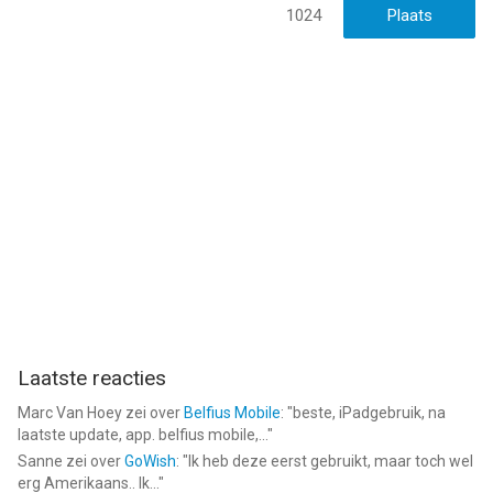
1024
Laatste reacties
Marc Van Hoey
zei over
Belfius Mobile
: "
beste, iPadgebruik, na
laatste update, app. belfius mobile,...
"
Sanne
zei over
GoWish
: "
Ik heb deze eerst gebruikt, maar toch wel
erg Amerikaans.. Ik...
"