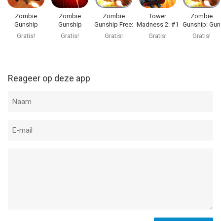
Zombie
Zombie
Zombie
Tower
Zombie
Gunship
Gunship
Gunship Free:
Madness 2: #1
Gunship: Gun
Revenant AR
Arcade
Gun Down
in Great
Down
Gratis!
Gratis!
Gratis!
Gratis!
Gratis!
Zombies
Strategy TD
Zombies
Games
Reageer op deze app