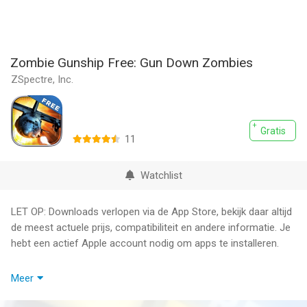
Zombie Gunship Free: Gun Down Zombies
ZSpectre, Inc.
Gratis
11
Watchlist
LET OP: Downloads verlopen via de App Store, bekijk daar altijd
de meest actuele prijs, compatibiliteit en andere informatie. Je
hebt een actief Apple account nodig om apps te installeren.
Zombie Gunship® Free is the fully-featured, free, ad-supported
Meer
version of Zombie Gunship®.