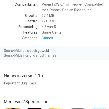
AUTHENTIC WEAPONS
Compatibiliteit:
Vereist iOS 6.1 of nieuwer. Compatibel
• 25mm Gatling gun
met iPhone, iPad en iPod touch.
• 40mm Bofors auto-cannon
Grootte:
67.4 MB
• 105mm Howitzer cannon
Leeftijd:
12+ jaar
Beoordeling:
4.5
van 5
COMPLETE OBJECTIVES, EARN RANKS, and beat other
Features:
Game Center
gunners on the Game Center Leaderboard!
Categorie:
Games
COLLECT a BOUNTY for each ZOMBIE KILL
Soms/Mild realistisch geweld;
Use coins to upgrade your armaments and increase your
Soms/Milde horror-/angstthema’s.
zombie killing efficiency.
AIRPLAY
Nieuw in versie 1.15
Play Zombie Gunship on your TV! (Supported on iPhone 4S,
iPad 2nd generation or newer. Apple TV required).
Important Bug Fixes.
Zombie Gunship is iCloud enabled. Save your game progress
and restore it to any of your iCloud enabled devices!
Meer van ZSpectre, Inc.