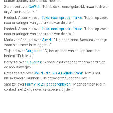
laatste update, app. belfius mobile,...
"
Sanne
zei over
GoWish
: "
Ik heb deze eerst gebruikt, maar toch wel
erg Amerikaans.. Ik...
"
Frederik Visser
zei over
Tekst naar spraak - Talkie
: "
Ik ben op zoek
naar ervaringen van gebruikers van de pro...
"
Frederik Visser
zei over
Tekst naar spraak - Talkie
: "
Ik ben op zoek
naar ervaringen van gebruikers van de pro...
"
Mario van Gool
zei over
Vue NL
: "
1 groot drama. Account van mijn
zoon niet meer in te loggen....
"
Thijs
zei over
Burgernet
: "
Bij het openen van de app komt het
bericht ""Er is iets...
"
Barry
zei over
Klaverjas
: "
Ik speel met vrienden tegenwoordig op
de app ‘Klaverjas...
"
Catharina
zei over
DVHN - Nieuws & Digitale Krant
: "
Ik mis het
nieuwswoord. Kunnen jullie dit weer toevoegen? Het...
"
sara
zei over
FarmVille 2: Het boerenleven
: "
Maanden ben ik al in
contact met Zynga over valsspelers bij de...
"