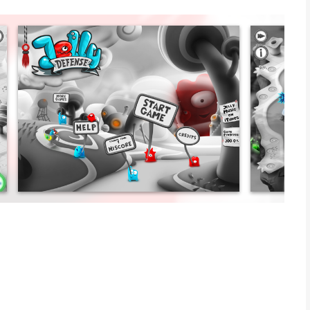
ir only hope - the one they call the liberator, the true leader,
st look at these poor little creatures. They trust you, they
se big faithfull eyes (or eye)? You're really their only hope!
 unique and beautiful world. Lead your army into battle
, addicting, and surreal adventure awaits you. Jump in and
voor iPhone, iPad en iPod touch met iOS versie 12.0 of hoger,
n vanaf
4 jaar
.
eken op 7 Aug om 04:04.