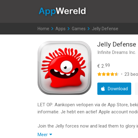
AppWereld
Home
>
Apps
>
Games
>
Jelly Defense
Jelly Defense
Infinite Dreams Inc.
99
€ 2.
·
23
beo
Download
LET OP: Aankopen verlopen via de App Store, bekijk
informatie. Je hebt een actief Apple account nodi
Join the Jelly forces now and lead them to glory i
tactical skills and wisdom to tip the scales of vic
Meer