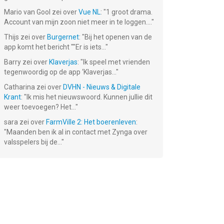
Mario van Gool
zei over
Vue NL
: "
1 groot drama.
Account van mijn zoon niet meer in te loggen....
"
Thijs
zei over
Burgernet
: "
Bij het openen van de
app komt het bericht ""Er is iets...
"
Barry
zei over
Klaverjas
: "
Ik speel met vrienden
tegenwoordig op de app ‘Klaverjas...
"
Catharina
zei over
DVHN - Nieuws & Digitale
Krant
: "
Ik mis het nieuwswoord. Kunnen jullie dit
weer toevoegen? Het...
"
sara
zei over
FarmVille 2: Het boerenleven
:
"
Maanden ben ik al in contact met Zynga over
valsspelers bij de...
"
Can
Let's Create!
Let's create!
n 2
Knockdown
Pottery HD Lite
Pottery HD