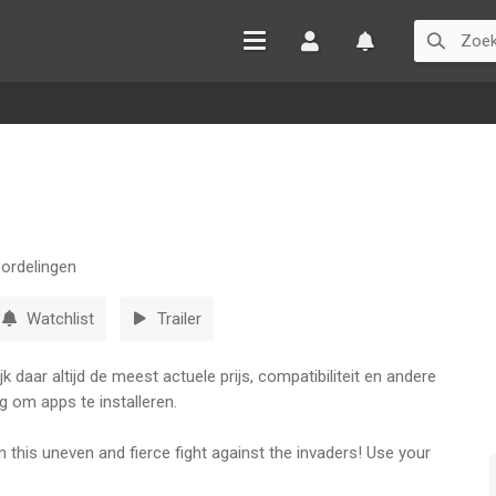
Inloggen
Watchlist
ordelingen
Watchlist
Trailer
 daar altijd de meest actuele prijs, compatibiliteit en andere
g om apps te installeren.
n this uneven and fierce fight against the invaders! Use your
tory in your favor in order to save the Diploglobe and the Jelly