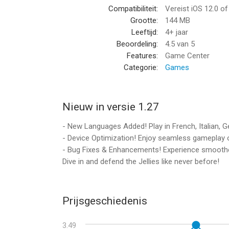
Compatibiliteit:
Vereist iOS 12.0 o
Grootte:
144 MB
Leeftijd:
4+ jaar
Beoordeling:
4.5
van 5
Features:
Game Center
Categorie:
Games
Nieuw in versie 1.27
- New Languages Added! Play in French, Italian, G
- Device Optimization! Enjoy seamless gameplay o
- Bug Fixes & Enhancements! Experience smoothe
Dive in and defend the Jellies like never before!
Prijsgeschiedenis
3.49