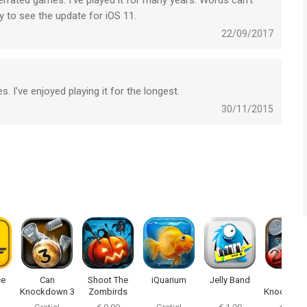
rrated games. I’ve played it for many years. Words can’t
y to see the update for iOS 11.
22/09/2017
 I've enjoyed playing it for the longest.
30/11/2015
ce
Can
Shoot The
iQuarium
Jelly Band
Can
Knockdown 3
Zombirds
Knockdow