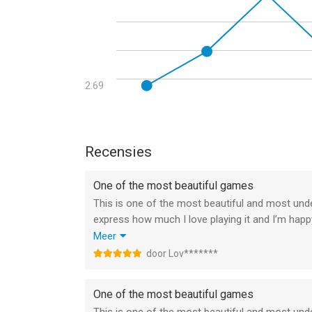
2.69
Recensies
One of the most beautiful games
This is one of the most beautiful and most unde
express how much I love playing it and I’m happ
Update:
Meer
All good things come to an end. Sadly, it hasn't
door Lov*******
phones.
One of the most beautiful games