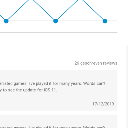
26
geschreven reviews
rrated games. I’ve played it for many years. Words can’t
y to see the update for iOS 11.
 been updated in a while and won't be full screen on the newer
17/12/2019