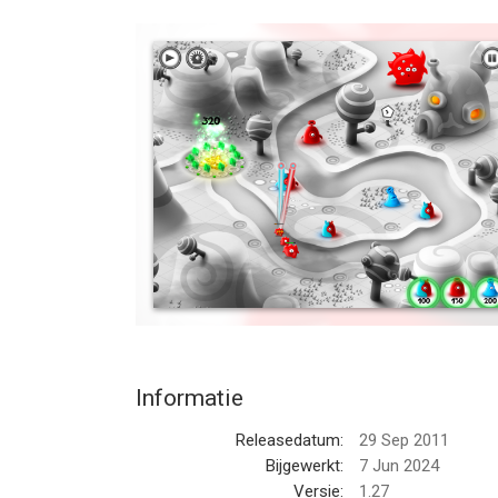
nation from the agressors! That's right, you are the
the Jelly savior! You are the hero they deserve! Ju
believe in you, they rely on you. Can you refuse tho
Download Jelly Defense now and lose yourself in a
against fantastic and demanding enemies. A magic
become the ultimate Jelly legend!
--
Jelly Defense van Infinite Dreams Inc. is een app 
geschikt bevonden voor gebruikers met leeftijde
Informatie voor Jelly Defenseis het laatst vergel
Informatie
Releasedatum:
29 Sep 2011
Bijgewerkt:
7 Jun 2024
Versie:
1.27