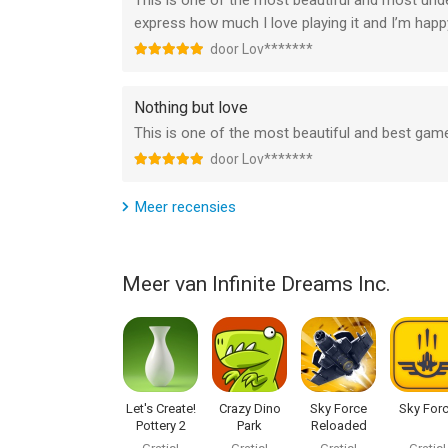
This is one of the most beautiful and most unde
express how much I love playing it and I’m happ
door Lov*******
Nothing but love
This is one of the most beautiful and best games.
door Lov*******
Meer recensies
Meer van Infinite Dreams Inc.
Let's Create!
Crazy Dino
Sky Force
Sky For
Pottery 2
Park
Reloaded