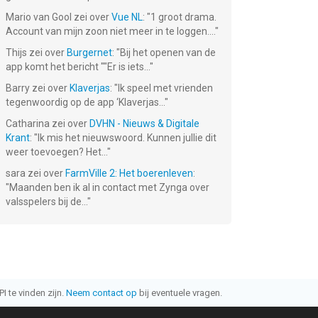
Mario van Gool
zei over
Vue NL
: "
1 groot drama.
Account van mijn zoon niet meer in te loggen....
"
Thijs
zei over
Burgernet
: "
Bij het openen van de
app komt het bericht ""Er is iets...
"
Barry
zei over
Klaverjas
: "
Ik speel met vrienden
tegenwoordig op de app ‘Klaverjas...
"
Catharina
zei over
DVHN - Nieuws & Digitale
Krant
: "
Ik mis het nieuwswoord. Kunnen jullie dit
weer toevoegen? Het...
"
sara
zei over
FarmVille 2: Het boerenleven
:
"
Maanden ben ik al in contact met Zynga over
valsspelers bij de...
"
I te vinden zijn.
Neem contact op
bij eventuele vragen.