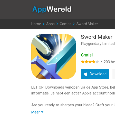
AppWereld
Home
>
Apps
>
Games
>
Sword Maker
Sword Maker
Playgendary Limited
Gratis!
·
203
be
Download
LET OP: Downloads verlopen via de App Store, bekij
informatie. Je hebt een actief Apple account nodi
Are you ready to sharpen your blade? Craft your 
Make as many swords as you can, of all shapes a
Meer