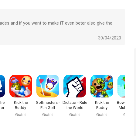
ken op 7 Aug om 07:50.
ades and if you want to make iT even beter also give the
30/04/2020
the
Kick the
Golfmasters -
Dictator - Rule
Kick the
Bowmaster
lor
Buddy:
Fun Golf
the World
Buddy
Multiplaye
Forever
Game
spel
Gratis!
Gratis!
Gratis!
Gratis!
Gratis!