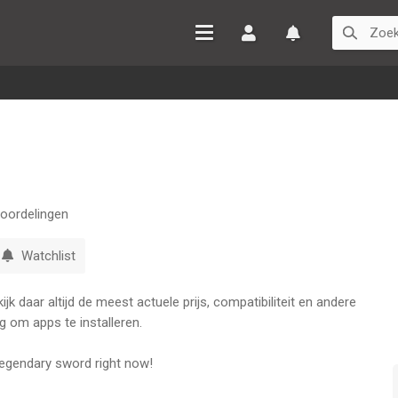
Inloggen
Watchlist
oordelingen
Watchlist
k daar altijd de meest actuele prijs, compatibiliteit en andere
g om apps te installeren.
legendary sword right now!
nd sizes.