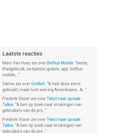
Laatste reacties
Marc Van Hoey
zei over
Belfius Mobile
: "
beste,
iPadgebruik, na laatste update, app. belfius
mobile,...
"
Sanne
zei over
GoWish
: "
Ik heb deze eerst
gebruikt, maar toch wel erg Amerikaans.. Ik...
"
Frederik Visser
zei over
Tekst naar spraak -
s -
Tomb of the
Talkie
: "
Ik ben op zoek naar ervaringen van
r-
Mask: Pixel
gebruikers van de pro...
Maze
"
Gratis!
Frederik Visser
zei over
Tekst naar spraak -
Talkie
: "
Ik ben op zoek naar ervaringen van
gebruikers van de pro...
"