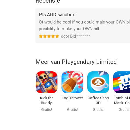
Recensie
Informatie voor Sword Makeris het laatst vergele
Pls ADD sandbox
Ot would be cool if you could male your OWN bl
posibility to make your OWN hilt
door Bjd*******
Meer van Playgendary Limited
Kick the
Log Thrower
Coffee Shop
Tomb of 
Buddy:
3D
Mask: Co
Second Kick
Maze
Gratis!
Gratis!
Gratis!
Gratis!