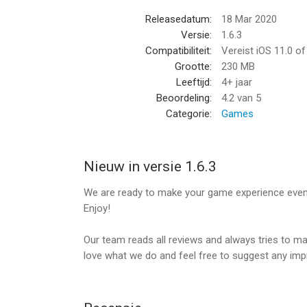
that publication, where applicable.
Releasedatum:
18 Mar 2020
Versie:
1.6.3
Canceling trial period or subscription
Compatibiliteit:
Vereist iOS 11.0 o
You can turn off the auto-renew for the subscript
Grootte:
230 MB
Check https://support.apple.com/HT202039.
Leeftijd:
4+ jaar
When your current trial/subscription period expire
Beoordeling:
4.2
van 5
period cannot be canceled. After your subscription
Categorie:
Games
your chosen Subscription Option.
If you have any questions or comments, feel fre
Nieuw in versie 1.6.3
Privacy Policy: http://www.playgendary.com/privac
We are ready to make your game experience even 
Terms of Use: http://www.playgendary.com/term
Enjoy!
--
Our team reads all reviews and always tries to m
love what we do and feel free to suggest any im
Sword Maker van Playgendary Limited is een app v
geschikt bevonden voor gebruikers met leeftijde