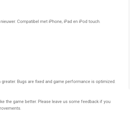
f nieuwer. Compatibel met iPhone, iPad en iPod touch.
ion whenever you want in the settings if your iTunes account.
s, you will be unsubscribed. The current active subscription
 expires, you will no longer be able to use elements offered in
e to contact us at support@playgendary.com
y-policy/
greater. Bugs are fixed and game performance is optimized.
s-of-use/
ake the game better. Please leave us some feedback if you
provements.
oor iPhone, iPad en iPod touch met iOS versie 11.0 of hoger,
n vanaf
4 jaar
.