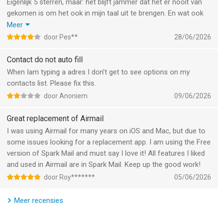
- Gebruik meerdere accounts in één inbox.
Eigenlijk 5 sterren, maar: het blijft jammer dat het er nooit van
- Combineer Gmail, AOL, Yahoo, Hotmail, iMAP, GMX en iCloud.
gekomen is om het ook in mijn taal uit te brengen. En wat ook
jammer is en daarom die ene ster minder is dat ongewenste
Meer
AI E-MAILASSISTENT
lieden blokkeren alleen kan met een betaalde versie, ik ben
door Pes**
28/06/2026
- Laat Spark +AI uw e-mails voor u schrijven.
dankbaar met al de jaren kosteloos gebruik. Vanaf dat ik het in
- Genereer binnen enkele seconden een reactie met snelle AI-
de gratis periode bekwam heb ik het naast mijn Apple Mail met
Contact do not auto fill
antwoordopties.
veel plezier gebruikt en nog, maar als particulier kan ik er geen
When Iam typing a adres I don’t get to see options on my
- Controleer de tekst, pas de toon aan, herformuleer, breid uit
vaste lasten bij hebben, ik zou veel liever éénmalig een wat
contacts list. Please fix this.
of verkort de tekst.
hoger bedrag voor de app betalen dan de maand of jaar
door Anoniem
09/06/2026
bijdragen voor de losse onderdelen. Het kan toch eigenlijk niet
FOCUS OP WAT BELANGRIJK IS
zonder zo’n blokkade mogelijkheid. Gelukkig krijg ik niet zoveel
Great replacement of Airmail
- Ontvang persoonlijke e-mails met hoge prioriteit bovenaan uw
spam en phishing op de hier gebruikte mail adressen, maar als
I was using Airmail for many years on iOS and Mac, but due to
inbox.
het net zoveel zou zijn als in mijn Apple mail, dan zou het echt
some issues looking for a replacement app. I am using the Free
- Nieuwsbrieven en meldingen worden onderaan gerangschikt.
nodig zijn.
version of Spark Mail and must say I love it! All features I liked
and used in Airmail are in Spark Mail. Keep up the good work!
HOUD CONTROLE MET GATEKEEPER
door Roy*******
05/06/2026
- Screen nieuwe afzenders en beslis wie u mag e-mailen.
- Blokkeer eenvoudig ongewenste afzenders.
Meer recensies
GEEF PRIORITEIT AAN E-MAILS EN AFZENDERS