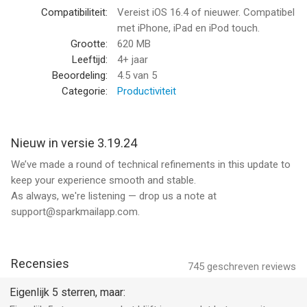
mailinhoud verbeteren door deze te controleren, grammatica te
Compatibiliteit:
Vereist iOS 16.4 of nieuwer. Compatibel
corrigeren en te herformuleren. Stel direct de perfecte e-mail
met iPhone, iPad en iPod touch.
op!
Grootte:
620 MB
Leeftijd:
4+ jaar
SLIM. GEFOCUST. E-MAIL
Beoordeling:
4.5
van 5
Concentreer u op wat belangrijk is, verhoog uw productiviteit en
Categorie:
Productiviteit
organiseer uw e-mailworkflow. Ontvang persoonlijke e-mails en
zakelijke e-mails met hoge prioriteit bovenaan in uw inbox,
terwijl nieuwsbrieven en meldingen eronder worden
Nieuw in versie 3.19.24
gegroepeerd. Stroomlijn zo uw inboxprioriteiten!
We’ve made a round of technical refinements in this update to
keep your experience smooth and stable.
E-MAIL VOOR MODERNE TEAMS
As always, we're listening — drop us a note at
We hebben Spark +AI e-mail gebouwd met teamwerk in
support@sparkmailapp.com.
gedachten. Nodig teamgenoten uit om samen de inbox af te
handelen, of e-mails privé te bespreken, of gebruik de Spark AI-
assistent om professionele e-mailreacties op te stellen. Werk
samen en verhoog uw productiviteit!
Recensies
745
geschreven reviews
MEERDERE ACCOUNST OP ÉÉN PLAATS
Eigenlijk 5 sterren, maar: