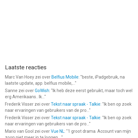
Laatste reacties
Marc Van Hoey
zei over
Belfius Mobile
: "
beste, iPadgebruik, na
laatste update, app. belfius mobile,...
"
Sanne
zei over
GoWish
: "
Ik heb deze eerst gebruikt, maar toch wel
erg Amerikaans.. Ik...
"
Frederik Visser
zei over
Tekst naar spraak - Talkie
: "
Ik ben op zoek
naar ervaringen van gebruikers van de pro...
"
Frederik Visser
zei over
Tekst naar spraak - Talkie
: "
Ik ben op zoek
naar ervaringen van gebruikers van de pro...
"
Mario van Gool
zei over
Vue NL
: "
1 groot drama. Account van mijn
zoon niet meer in te loggen....
"