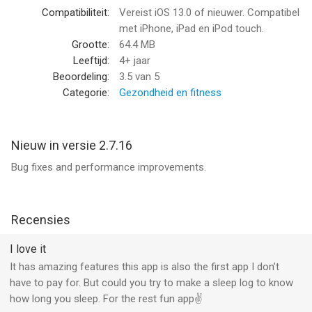
combinatie. Haar, haardroger, gong, donder, vliegtuig, regen:
Compatibiliteit:
Vereist iOS 13.0 of nieuwer. Compatibel
meer dan 80 geluiden wachten om in slaap te vallen.
met iPhone, iPad en iPod touch.
- Fade-out timer: bepaal de tijd waarop je wilt dat geluiden
Grootte:
64.4 MB
zachtjes oplossen om te voorkomen dat je welverdiende
Leeftijd:
4+ jaar
droom verstoort wordt. Ontspan en slaap zonder zorgen.
Beoordeling:
3.5
van 5
- Bedtijdherinnering: een consequente bedtijd is de sleutel tot
Categorie:
Gezondheid en fitness
een betere nachtrust, dus stel een herinnering in om naar bed
te gaan en zorg ervoor dat je fris wakker wordt.
Nieuw in versie 2.7.16
Ga op een dromerig avontuur in "The Valley of Hundred
Bug fixes and performance improvements.
Waterfalls" of verlies jezelf in de "Stad van de vele kanalen".
Gebruik een constant bedtijdschema om je geest en lichaam te
laten ontspannen, elke nacht weer met Sleep!
Recensies
------------
ABONNEMENTSINFO:
I love it
It has amazing features this app is also the first app I don’t
Abonneer u om te profiteren van alle hieronder beschreven
have to pay for. But could you try to make a sleep log to know
functies.
how long you sleep. For the rest fun app✌