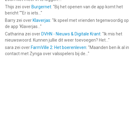
Thijs
zei over
Burgernet
: "
Bij het openen van de app komt het
bericht ""Er is iets...
"
Barry
zei over
Klaverjas
: "
Ik speel met vrienden tegenwoordig op
de app ‘Klaverjas...
"
Catharina
zei over
DVHN - Nieuws & Digitale Krant
: "
Ik mis het
nieuwswoord. Kunnen jullie dit weer toevoegen? Het...
"
sara
zei over
FarmVille 2: Het boerenleven
: "
Maanden ben ik al in
contact met Zynga over valsspelers bij de...
"