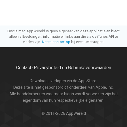
Disclaimer: AppWereld is geen eigenaar van deze applicatie en biedt
alleen afbeeldingen, informatie en links aan die via de iTunes API te
vinden zijn.
Neem contact op
bij eventuele vragen.
Contact
Privacybeleid en Gebruiksvoorwaarden
·
Downloads verlopen via de App Store.
Deze site is niet gesponsord of onderdeel van Apple, Inc.
Alle handelsmerken waarnaar hierin wordt verwezen zijn het
eigendom van hun respectievelijke eigenaren.
© 2011-2026 AppWereld