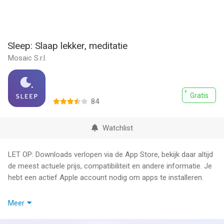
Sleep: Slaap lekker, meditatie
Mosaic S.r.l.
Gratis
84
Watchlist
LET OP: Downloads verlopen via de App Store, bekijk daar altijd
de meest actuele prijs, compatibiliteit en andere informatie. Je
hebt een actief Apple account nodig om apps te installeren.
Kun je weer niet slapen? Tijd om die gedachten achter je te
Meer
laten en genieten van dromerige avonturen. Val in slaap dankzij
de rustgevende verhalen, meditaties, witte ruis, verschillende