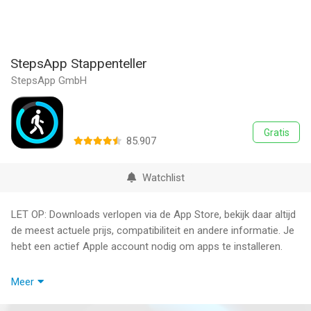
StepsApp Stappenteller
StepsApp GmbH
Gratis
85.907
Watchlist
LET OP: Downloads verlopen via de App Store, bekijk daar altijd
de meest actuele prijs, compatibiliteit en andere informatie. Je
hebt een actief Apple account nodig om apps te installeren.
De stappenteller die je echt in beweging krijgt.
Meer
Sluit je aan bij meer dan 100 miljoen mensen die gezondere