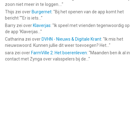
zoon niet meer in te loggen....
"
Thijs
zei over
Burgernet
: "
Bij het openen van de app komt het
bericht ""Er is iets...
"
Barry
zei over
Klaverjas
: "
Ik speel met vrienden tegenwoordig op
de app ‘Klaverjas...
"
Catharina
zei over
DVHN - Nieuws & Digitale Krant
: "
Ik mis het
nieuwswoord. Kunnen jullie dit weer toevoegen? Het...
"
sara
zei over
FarmVille 2: Het boerenleven
: "
Maanden ben ik al in
contact met Zynga over valsspelers bij de...
"