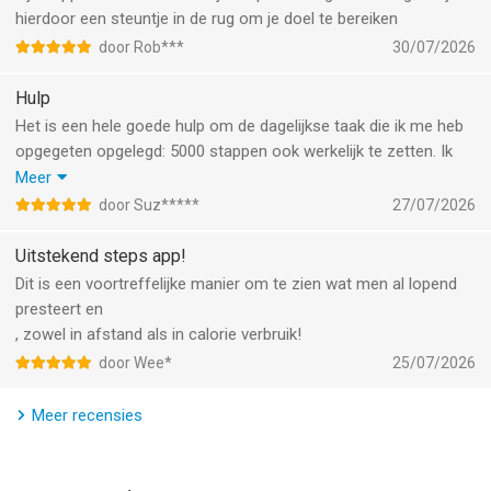
StepsApp synchroniseert naadloos met populaire
hierdoor een steuntje in de rug om je doel te bereiken
gezondheids- en fitnessapparaten - om je pols, aan je vinger of
door Rob***
30/07/2026
op je telefoon.
Hulp
• Apple Watch
Het is een hele goede hulp om de dagelijkse taak die ik me heb
• Garmin
opgegeten opgelegd: 5000 stappen ook werkelijk te zetten. Ik
• Oura
ben 90 jaar , maar toch . De meeste dagen lukt het me ook.
• Fitbit
Meer
zelfs krijg ik aanmoedigingen gedurende de dag en werkelijk, dat
• Whoop
door Suz*****
27/07/2026
helpt.
• Polar
Ik ben nu 92 jaar en behoorlijk ziek geweest.
• Amazfit
Uitstekend steps app!
Nu wil ik iedere dag minstens 3500 stappen zetten en meestal
• En nog veel meer
Dit is een voortreffelijke manier om te zien wat men al lopend
haal ik dat heel ruim. De Stappenteller is daarbij een heel goede
presteert en
hulp.
BLIJF GEMOTIVEERD
, zowel in afstand als in calorie verbruik!
door Wee*
25/07/2026
StepsApp maakt van bewegen een gewoonte.
Meer recensies
Stel een dagelijks doel in. Bouw streaks op. Doe mee aan
uitdagingen. Klim op de ranglijst. Of je nu 2.000 stappen zet of
20.000, StepsApp helpt je consequent te blijven en echt van het