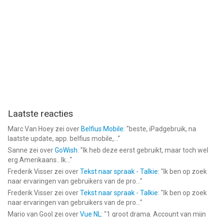
• Toegankelijk met VoiceOver
• Rolstoelondersteuning
• Beschikbaar in meer dan 20 talen
• Schone, eenvoudige en zeer aanpasbare interface
Download StepsApp en begin stap voor stap gezondere
gewoontes op te bouwen.
Privacybeleid:
https://steps.app/privacy
Laatste reacties
--
Marc Van Hoey
zei over
Belfius Mobile
: "
beste, iPadgebruik, na
laatste update, app. belfius mobile,...
"
Sanne
zei over
GoWish
: "
Ik heb deze eerst gebruikt, maar toch wel
StepsApp Stappenteller van StepsApp GmbH is een iPhone app
erg Amerikaans.. Ik...
"
met iOS versie 15.0 of hoger, geschikt bevonden voor
Frederik Visser
zei over
Tekst naar spraak - Talkie
: "
Ik ben op zoek
gebruikers met leeftijden vanaf
4 jaar
.
naar ervaringen van gebruikers van de pro...
"
Frederik Visser
zei over
Tekst naar spraak - Talkie
: "
Ik ben op zoek
Informatie voor StepsApp Stappentelleris het laatst vergeleken
naar ervaringen van gebruikers van de pro...
"
op 6 Aug om 14:42.
Mario van Gool
zei over
Vue NL
: "
1 groot drama. Account van mijn