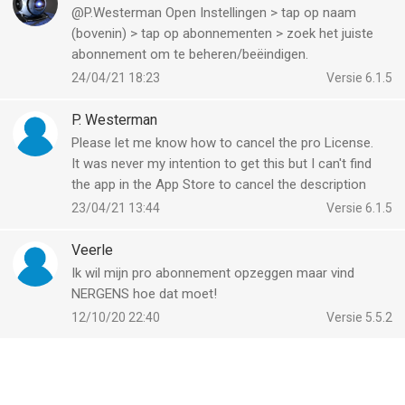
@P.Westerman Open Instellingen > tap op naam
UITDAGINGEN, GROEPEN EN RANGLIJSTEN
(bovenin) > tap op abonnementen > zoek het juiste
abonnement om te beheren/beëindigen.
Wandelen is leuker samen.
24/04/21 18:23
Versie 6.1.5
Maak groepen met vrienden, familie, collega's of je hele
P. Westerman
kantoor. Concurreer in dagelijkse en wekelijkse ranglijsten,
Please let me know how to cancel the pro License.
motiveer elkaar en blijf betrokken via gezamenlijke uitdagingen.
It was never my intention to get this but I can't find
the app in the App Store to cancel the description
Een beetje competitie brengt je ver.
23/04/21 13:44
Versie 6.1.5
APPLE WATCH EN APPLE HEALTH
Veerle
• Synchroniseer naadloos met Apple Health
Ik wil mijn pro abonnement opzeggen maar vind
• Combineer activiteit van iPhone en Apple Watch
NERGENS hoe dat moet!
• Houd workouts bij met GPS op Apple Watch
12/10/20 22:40
Versie 5.5.2
• Veilige opslag van gezondheidsgegevens
ONTWORPEN VOOR IEDEREEN