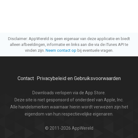
Disclaimer: AppWereld is geen eigenaar van deze applicatie en biedt
alleen afbeeldingen, informatie en links aan die via de iTunes API te
vinden zijn.
Neem contact op
bij eventuele vragen.
Contact
Privacybeleid en Gebruiksvoorwaarden
·
Downloads verlopen via de App Store.
Deze site is niet gesponsord of onderdeel van Apple, Inc.
Alle handelsmerken waarnaar hierin wordt verwezen zijn het
eigendom van hun respectievelijke eigenaren.
© 2011-2026 AppWereld