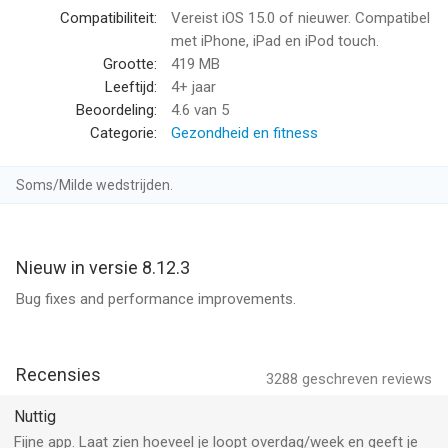
• Donkere modus en aanpasbare app-iconen
Compatibiliteit:
Vereist iOS 15.0 of nieuwer. Compatibel
• Sociaal delen
met iPhone, iPad en iPod touch.
• Rolstoelondersteuning
Grootte:
419 MB
• Exporteer je gegevens
Leeftijd:
4+ jaar
• Geen extra hardware nodig
Beoordeling:
4.6
van 5
Categorie:
Gezondheid en fitness
PRO-FUNCTIES
Soms/Milde wedstrijden.
• Geavanceerde analyses en inzichten
• GPS-workouttracking
• Premium personalisatie
• Extra streak-freezes
Nieuw in versie 8.12.3
• Geavanceerde doelen
Bug fixes and performance improvements.
• Volledig advertentievrije ervaring
* PRO-functies vereisen een actief betaald abonnement.
Recensies
3288
geschreven reviews
VERBIND JE APPARATEN
Nuttig
Fijne app. Laat zien hoeveel je loopt overdag/week en geeft je