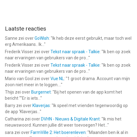
Laatste reacties
Sanne
zei over
GoWish
: "
Ik heb deze eerst gebruikt, maar toch wel
erg Amerikaans.. Ik...
"
Frederik Visser
zei over
Tekst naar spraak - Talkie
: "
Ik ben op zoek
naar ervaringen van gebruikers van de pro...
"
Frederik Visser
zei over
Tekst naar spraak - Talkie
: "
Ik ben op zoek
naar ervaringen van gebruikers van de pro...
"
Mario van Gool
zei over
Vue NL
: "
1 groot drama. Account van mijn
zoon niet meer in te loggen....
"
Thijs
zei over
Burgernet
: "
Bij het openen van de app komt het
bericht ""Er is iets...
"
Barry
zei over
Klaverjas
: "
Ik speel met vrienden tegenwoordig op
de app ‘Klaverjas...
"
Catharina
zei over
DVHN - Nieuws & Digitale Krant
: "
Ik mis het
nieuwswoord. Kunnen jullie dit weer toevoegen? Het...
"
sara
zei over
FarmVille 2: Het boerenleven
: "
Maanden ben ik al in