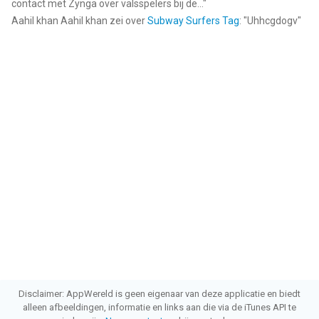
contact met Zynga over valsspelers bij de...
"
Aahil khan Aahil khan
zei over
Subway Surfers Tag
: "
Uhhcgdogv
"
Disclaimer: AppWereld is geen eigenaar van deze applicatie en biedt
alleen afbeeldingen, informatie en links aan die via de iTunes API te