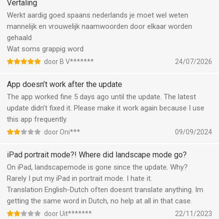
Deens, Duits, Engels, Esperanto, Estisch, Filipijns, Fins, Frans,
Vertaling
Keep translating, keep learning!
Galicisch, Georgisch, Grieks, Gujarati, Haïtiaans Creools, Hausa,
Werkt aardig goed spaans nederlands je moet wel weten
Hebreeuws, Hindi, Hmong, Hongaars, Iers, Igbo, IJslands,
mannelijk en vrouwelijk naamwoorden door elkaar worden
Indonesisch, Italiaans, Japans, Javaans, Jiddish, Kannada,
gehaald
Kazachs, Khmer, Koreaans, Kroatisch, Lao, Latijns, Lets,
Wat soms grappig word
Litouws, Macedonisch, Malagasi, Malayalam, Maleis, Maltees,
door B V*******
24/07/2026
Maori, Marathi, Mongools, Myanmar (Birmaans), Nederlands,
Nepalees, Noors, Oekraïens, Oezbeeks, Perzisch, Pools,
App doesn’t work after the update
Portugees, Punjabi, Roemeens, Russisch, Servisch, Sesotho,
The app worked fine 5 days ago until the update. The latest
Singalees, Sloveens, Slowaaks, Soedanees, Somalisch, Spaans,
update didn’t fixed it. Please make it work again because I use
Swahili, Tadzjieks, Tamil, Telugu, Thai, Tsjechisch, Turks, Urdu,
this app frequently.
Vietnamees, Welsh, Wit-Russisch, Yorùbá, Zoeloe, Zweeds
door Oni***
09/09/2024
---
iPad portrait mode?! Where did landscape mode go?
Voorwaarden voor automatisch verlengbare abonnementen:
On iPad, landscapemode is gone since the update. Why?
Abonnementen worden maandelijks of jaarlijks gefactureerd
Rarely I put my iPad in portrait mode. I hate it.
tegen het geselecteerde tarief, afhankelijk van het abonnement.
Translation English-Dutch often doesnt translate anything. Im
De prijs komt overeen met hetzelfde prijssegment, dat in de
getting the same word in Dutch, no help at all in that case.
""Apple's App Store Matrix"" voor andere valuta's is ingesteld.
* Uw gratis proefabonnement zal automatisch hernieuwd
door Uit*******
22/11/2023