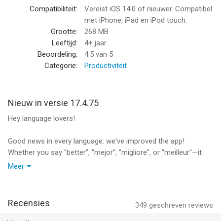
• Aangepaste taalgids - om je eigen verzameling uitdrukkingen
Compatibiliteit:
Vereist iOS 14.0 of nieuwer. Compatibel
samen te stellen.
met iPhone, iPad en iPod touch.
• Toetsenbordextensie.
Grootte:
268 MB
• Lens: gebruik je camera om direct menu's, borden & meer te
Leeftijd:
4+ jaar
vertalen.
Beoordeling:
4.5
van 5
• AR Mode voor realtime vertalen met je camera.
Categorie:
Productiviteit
• Offline vertaalmodus.
• Gesproken gesprekken.
• Vertaling van websites.
Nieuw in versie 17.4.75
• Vervoegingen in verschillende tijden.
Hey language lovers!
ONDERSTEUNING
Good news in every language: we've improved the app!
Ga naar https://www.itranslate.com/support/ of neem contact
Whether you say "better", "mejor", "migliore", or "meilleur"—it
op met ons via help@itranslate.com
means the same thing: this update rocks!
Meer
Ondersteunde talen & dialecten voor vertalingen:
We've squashed some bugs and optimized performance so
Afrikaans, Albanees, Arabisch, Armeens, Azerbeidzjaans,
you can focus on breaking down language barriers, not app
Baskisch, Bengaals, Bosnisch, Bulgaars, Catalaans, Cebuano,
Recensies
349
geschreven reviews
barriers.
Chichewa, Chinees (Traditioneel), Chinees (Vereenvoudigd),