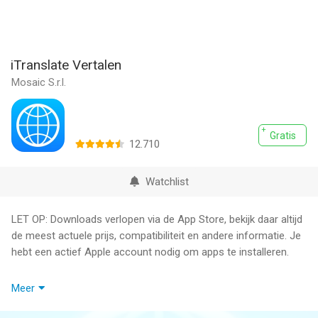
iTranslate Vertalen
Mosaic S.r.l.
Gratis
12.710
Watchlist
LET OP: Downloads verlopen via de App Store, bekijk daar altijd
de meest actuele prijs, compatibiliteit en andere informatie. Je
hebt een actief Apple account nodig om apps te installeren.
iTranslate is één van de toonaangevende vertaal- en
Meer
woordenboek-apps die zijn ontworpen om je te helpen
taalbarrières gemakkelijk te doorbreken. Vertaal naadloos tekst,