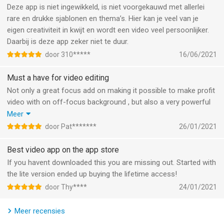
Focos Live is an App that should be on everyone's iPhone and
Deze app is niet ingewikkeld, is niet voorgekauwd met allerlei
iPad.
rare en drukke sjablonen en thema’s. Hier kan je veel van je
eigen creativiteit in kwijt en wordt een video veel persoonlijker.
--
Daarbij is deze app zeker niet te duur.
door 310*****
16/06/2021
Focos Live van Mosaic S.r.l. is een app voor iPhone, iPad en
iPod touch met iOS versie 13.0 of hoger, geschikt bevonden
Must a have for video editing
voor gebruikers met leeftijden vanaf
9 jaar
.
Not only a great focus add on making it possible to make profit
video with on off-focus background , but also a very powerful
Informatie voor Focos Liveis het laatst vergeleken op 8 Aug
and easy to use video editor. Very well designed for beginners
Meer
om 13:15.
AND pro! Very big advance to the iOS standard videoedditing
door Pat*******
26/01/2021
software.
Hoping nice extra updates are coming our way!
Best video app on the app store
If you havent downloaded this you are missing out. Started with
the lite version ended up buying the lifetime access!
door Thy****
24/01/2021
Meer recensies