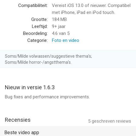
different bokeh spot effects
Compatibiliteit:
Vereist iOS 13.0 of nieuwer. Compatibel
- Multi-layer feature for fitting at least 4 different videos on a
met iPhone, iPad en iPod touch.
single screen.
Grootte:
184 MB
- Adjustment layer for each option.
Leeftijd:
9+ jaar
- Speed ramping and video reverse capability for creating
Beoordeling:
4.6
van 5
custom-made videos.
Categorie:
Foto en video
- Industrial-grade chroma key can perfectly knockout the hair &
feather for the green/blue screen video.
Soms/Milde volwassen/suggestieve thema’s;
- Video stabilizer can remove the shaking issue for all existing
Soms/Milde horror-/angstthema’s.
videos.
- Mask, Blur, Bokeh and Tilt-shift effects.
- Text animations can make your videos look cooler.
Nieuw in versie 1.6.3
- Standalone audio editor for managing music and sounds.
- Video export feature; for exporting videos as screenshot,
Bug fixes and performance improvements.
animated GIF, or 4K&60fps.
- Eligible for importing 3DL and CUBE files as custom files.
- Essential tool for iPhone 12 Pro, iPhone 13 Pro & iPad Pro
Recensies
5
geschreven reviews
with LiDAR.
Beste video app