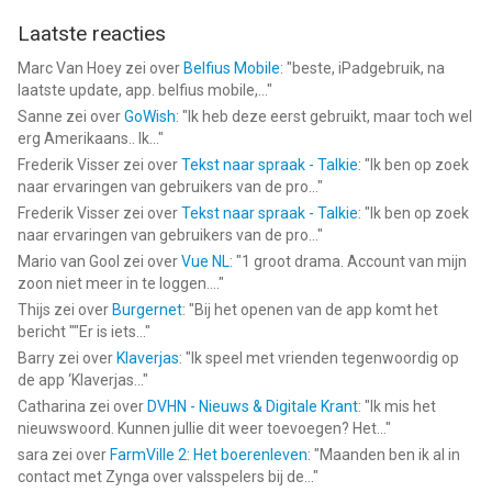
Laatste reacties
Marc Van Hoey
zei over
Belfius Mobile
: "
beste, iPadgebruik, na
laatste update, app. belfius mobile,...
"
Sanne
zei over
GoWish
: "
Ik heb deze eerst gebruikt, maar toch wel
erg Amerikaans.. Ik...
"
Frederik Visser
zei over
Tekst naar spraak - Talkie
: "
Ik ben op zoek
naar ervaringen van gebruikers van de pro...
"
Frederik Visser
zei over
Tekst naar spraak - Talkie
: "
Ik ben op zoek
naar ervaringen van gebruikers van de pro...
"
Mario van Gool
zei over
Vue NL
: "
1 groot drama. Account van mijn
zoon niet meer in te loggen....
"
Thijs
zei over
Burgernet
: "
Bij het openen van de app komt het
bericht ""Er is iets...
"
Barry
zei over
Klaverjas
: "
Ik speel met vrienden tegenwoordig op
de app ‘Klaverjas...
"
Catharina
zei over
DVHN - Nieuws & Digitale Krant
: "
Ik mis het
nieuwswoord. Kunnen jullie dit weer toevoegen? Het...
"
sara
zei over
FarmVille 2: Het boerenleven
: "
Maanden ben ik al in
contact met Zynga over valsspelers bij de...
"