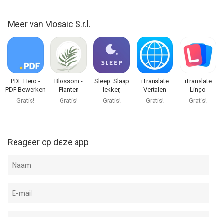
Meer van Mosaic S.r.l.
PDF Hero -
Blossom -
Sleep: Slaap
iTranslate
iTranslate
PDF Bewerken
Planten
lekker,
Vertalen
Lingo
herkennen
meditatie
Gratis!
Gratis!
Gratis!
Gratis!
Gratis!
Reageer op deze app