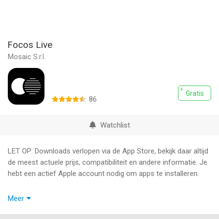
Focos Live
Mosaic S.r.l.
Gratis
86
Watchlist
LET OP: Downloads verlopen via de App Store, bekijk daar altijd
de meest actuele prijs, compatibiliteit en andere informatie. Je
hebt een actief Apple account nodig om apps te installeren.
Take cinematic videos same as iPhone 13 for all dual / triple /
Meer
LiDAR camera iPhones and iPads.
Focos Live offers master class video editing capability,