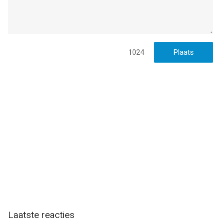
geschikt bevonden voor gebruikers met leeftijden vanaf
4 jaar
.
Informatie voor Kleurboek voor mij en Mandalais het laatst
vergeleken op 8 Aug om 10:19.
1024
Laatste reacties