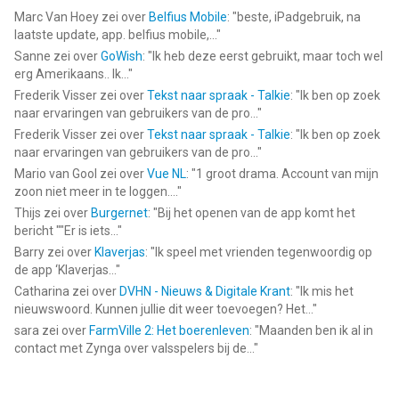
Marc Van Hoey
zei over
Belfius Mobile
: "
beste, iPadgebruik, na
laatste update, app. belfius mobile,...
"
Sanne
zei over
GoWish
: "
Ik heb deze eerst gebruikt, maar toch wel
erg Amerikaans.. Ik...
"
Frederik Visser
zei over
Tekst naar spraak - Talkie
: "
Ik ben op zoek
naar ervaringen van gebruikers van de pro...
"
Frederik Visser
zei over
Tekst naar spraak - Talkie
: "
Ik ben op zoek
naar ervaringen van gebruikers van de pro...
"
Mario van Gool
zei over
Vue NL
: "
1 groot drama. Account van mijn
zoon niet meer in te loggen....
"
Thijs
zei over
Burgernet
: "
Bij het openen van de app komt het
bericht ""Er is iets...
"
Barry
zei over
Klaverjas
: "
Ik speel met vrienden tegenwoordig op
de app ‘Klaverjas...
"
Catharina
zei over
DVHN - Nieuws & Digitale Krant
: "
Ik mis het
nieuwswoord. Kunnen jullie dit weer toevoegen? Het...
"
sara
zei over
FarmVille 2: Het boerenleven
: "
Maanden ben ik al in
contact met Zynga over valsspelers bij de...
"