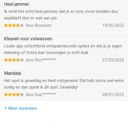
iTunes-account in rekening gebracht Een abonnement met een
Heel jammer
gratis proefperiode zal automatisch worden verlengd naar een
Ik vindt het echt heel jammer dat je er voor moet betalen dus
betaald abonnement. U kunt uw abonnement, of gratis
asjeblieft doe er wat aan pls
proefperiode, via de instellingen van iTunes annuleren, mits u
door Anoniem
19/05/2023
dit minimaal 24 uur voor het einde van de gratis proefperiode
doet. De annulering wordt effectief op de dag na de laatste dag
Kleuren voor volwassen
van de huidige abonnementsperiode, waarna u wordt
Leuke app ontzettend ontspannen,vele opties en dat je je eigen
gedowngraded naar de gratis dienst.
tekening of foto’s kan toevoegen is echt leuk
* Let op: ieder ongebruikt deel van een gratis proefperiode
(indien aangeboden) komt te vervallen als u een premium-
door Ren*******
27/03/2023
abonnement aanschaft gedurende de gratis proefperiode.
Mandala
Voor een volledige toegang tot alle Kleurboek voor mij functies,
Het spel is geweldig en heel rustgevend. Dat heb soms wel eens
moet u toegang toestaan tot het volgende:
nodig en dan speel ik dit spel. Geweldig!
* Berichtgeving - zodat u op de hoogte blijft wanneer er nieuwe
door Sup*******
28/01/2023
of speciale afbeeldingen aan de app worden toegevoegd.
* Foto's - zodat u uw foto's kunt importeren om te kleuren en
Meer recensies
uw beeldmateriaal op te slaan.
* Camera - zodat u uw eigen kleurenpagina's kunt vastleggen
om ze in de app te kleuren.