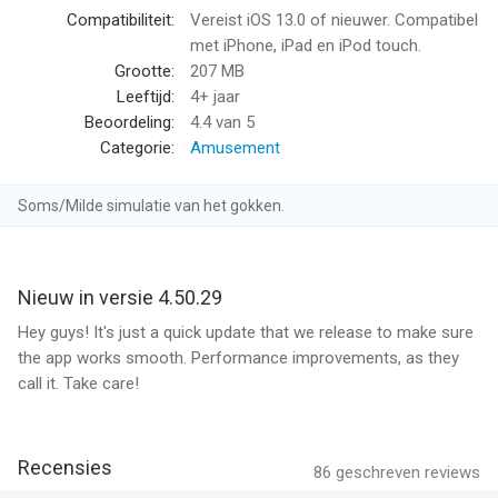
manier met tikken-om-te-kleuren of ervaar de echte
Compatibiliteit:
Vereist iOS 13.0 of nieuwer. Compatibel
kleurervaring met markers en stiften
met iPhone, iPad en iPod touch.
- Een prachtige collectie van ontspannende geluiden
Grootte:
207 MB
- Effecten om achteraf te bewerken: voeg vignettering toe,
Leeftijd:
4+ jaar
verander de contouren, pas texturen & filters toe
Beoordeling:
4.4
van 5
- Apple Pencil ondersteuning: geniet van een makkelijk en
Categorie:
Amusement
intuïtief kleurproces op het scherpe scherm van een iPad Pro.
Soms/Milde simulatie van het gokken.
Upgrade naar de Premium-versie en krijg onbeperkt toegang tot
een enorme, voortdurend groeiende collectie van prachtige
afbeeldingen en zelfs nóg meer paletten, ontspannende
geluiden & texturen. Leg je creatieve innerlijk niet aan banden,
Nieuw in versie 4.50.29
kies elke afbeelding die je wilt en kleur het op de meest
Hey guys! It's just a quick update that we release to make sure
plezierige manier in - zonder reclames en watermerken!
the app works smooth. Performance improvements, as they
call it. Take care!
De prijs is gelijk aan hetzelfde prijsniveau dat de "Apple's App
Store Matrix" vaststelt in andere munteenheden.
* Abonnementsbetalingen worden, na bevestiging van uw
Recensies
aankoop en bij aanvang van iedere verlengingstermijn, via uw
86
geschreven reviews