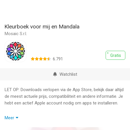
Kleurboek voor mij en Mandala
Mosaic S.r.l.
Gratis
6.791
Watchlist
LET OP: Downloads verlopen via de App Store, bekijk daar altijd
de meest actuele prijs, compatibiliteit en andere informatie. Je
hebt een actief Apple account nodig om apps te installeren.
Duik binnen in een sprookjeswereld van kleuren met de
Meer
Kleurboek voor Mij-app, een perfect hulpmiddel om te
ontspannen, tijd door te brengen en je innerlijke kunstenaar