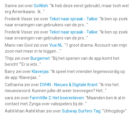
Sanne
zei over
GoWish
: "
Ik heb deze eerst gebruikt, maar toch wel
erg Amerikaans.. Ik...
"
Frederik Visser
zei over
Tekst naar spraak - Talkie
: "
Ik ben op zoek
naar ervaringen van gebruikers van de pro...
"
Frederik Visser
zei over
Tekst naar spraak - Talkie
: "
Ik ben op zoek
naar ervaringen van gebruikers van de pro...
"
Mario van Gool
zei over
Vue NL
: "
1 groot drama. Account van mijn
zoon niet meer in te loggen....
"
Thijs
zei over
Burgernet
: "
Bij het openen van de app komt het
bericht ""Er is iets...
"
Barry
zei over
Klaverjas
: "
Ik speel met vrienden tegenwoordig op
de app ‘Klaverjas...
"
Catharina
zei over
DVHN - Nieuws & Digitale Krant
: "
Ik mis het
nieuwswoord. Kunnen jullie dit weer toevoegen? Het...
"
sara
zei over
FarmVille 2: Het boerenleven
: "
Maanden ben ik al in
contact met Zynga over valsspelers bij de...
"
Aahil khan Aahil khan
zei over
Subway Surfers Tag
: "
Uhhcgdogv
"