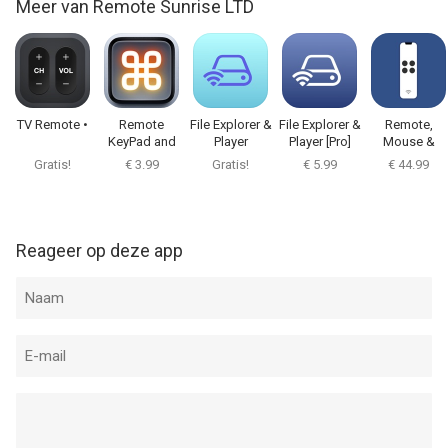
Meer van Remote Sunrise LTD
TV Remote •
Remote
File Explorer &
File Explorer &
Remote,
KeyPad and
Player
Player [Pro]
Mouse &
NumPad Pro
Keyboard Pro
Gratis!
€ 3.99
Gratis!
€ 5.99
€ 44.99
Reageer op deze app