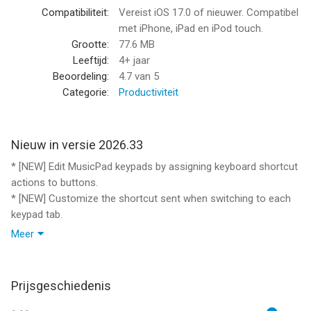
fabrieksinstellingen
Compatibiliteit:
Vereist iOS 17.0 of nieuwer. Compatibel
- Wissel automatisch van toetsenpaneel in Sibelius op basis
met iPhone, iPad en iPod touch.
van je selectie
Grootte:
77.6 MB
Leeftijd:
4+ jaar
Eenvoudige configuratie
Beoordeling:
4.7
van 5
- Werkt met Sibelius voor Mac en Windows
Categorie:
Productiviteit
- Maak verbinding via Wi-Fi of Personal Hotspot
- Stel in drie snelle stappen in
- Geen directe zichtlijn vereist
Nieuw in versie 2026.33
* [NEW] Edit MusicPad keypads by assigning keyboard shortcut
Systeemvereisten
actions to buttons.
- iPhone of iPad
* [NEW] Customize the shortcut sent when switching to each
- Sibelius voor Mac of Windows
keypad tab.
- Mac: macOS 10.13 of nieuwer met helper-app
* [NEW] Reset MusicPad keypads back to factory settings.
- Windows: Windows 7 of nieuwer met helper-app
Meer
* [NEW] Updated onboarding and upgrade copy to explain
- Gedeeld Wi-Fi-netwerk of Personal Hotspot
MusicPad features more clearly.
* [FIX] Kept automatic tab switching behavior while making it
Helper-app
Prijsgeschiedenis
configurable.
Vereist de gratis helper-app voor Mac of Windows: