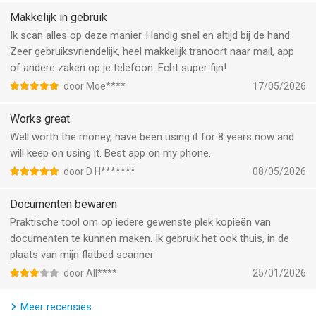
– Markeer documenten, bedek of vervaag tekst die niet gezien
mag worden
Makkelijk in gebruik
– Voeg tekst aan formulieren toe of vul documenten
Ik scan alles op deze manier. Handig snel en altijd bij de hand.
automatisch in door middel van aangepaste sjablonen
Zeer gebruiksvriendelijk, heel makkelijk tranoort naar mail, app
– Bescherm je vertrouwelijke documenten door ze te
of andere zaken op je telefoon. Echt super fijn!
vergrendelen met een pincode
door Moe****
17/05/2026
– Gebruik bestandsbeheer met mappen en drag & drop
– Voeg verschillende documenten samen in één document of
Works great.
verdeel een bestand in verschillende pagina's
Well worth the money, have been using it for 8 years now and
– Nummer je documentpagina's en voeg voetteksten en
will keep on using it. Best app on my phone.
watermerken toe
door D H*******
08/05/2026
VERSCHILLENDE SCANMODI
Documenten bewaren
• DOCUMENTEN – scan multipaginadocumenten waar je maar
Praktische tool om op iedere gewenste plek kopieën van
wilt
documenten te kunnen maken. Ik gebruik het ook thuis, in de
• ID-KAART & PASPOORT – maak gescande versies van je
plaats van mijn flatbed scanner
persoonlijke documenten
door All****
25/01/2026
• WISKUNDE – los wiskundige problemen en complexe
vergelijkingen op
Meer recensies
• OPPERVLAK – meet de lengte van een voorwerp en bereken