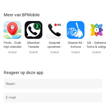
de oppervlakte ervan
• AANTAL – tel automatisch gelijkaardige voorwerpen
• QR-CODE – lees direct elke QR-code af met je camera
Meer van BPMobile
iScanner: Je documenten beter maken dan ze zijn!
iSCANNER PRO
– Abonneer je voor Pro-toegang tot alle functies. Je wordt
Findo - Zoek
2Number:
Gesprek
Cleaner Kit -
SA・Geheim
gefactureerd na de aankoopbevestiging.
mijn vrienden
Tweede
opnemen -
Schone
fotos & veilig
telefoonnummer
RecMyCalls
telefoon
map
– Abonnementen worden 24 uur voor de vervaldatum
Gratis!
Gratis!
Gratis!
Gratis!
Gratis!
automatisch verlengd. Je kunt je abonnementen beheren in
account-instellingen in de App Store.
Reageer op deze app
http://iscanner.com/mobileapp/privacy
http://iscanner.com/mobileapp/terms
We zijn benieuwd naar je feedback! Laat een review achter
zodat we iScanner nóg beter kunnen maken. Of neem contact
met ons op via http://iscannerapp.com/scanner/support.