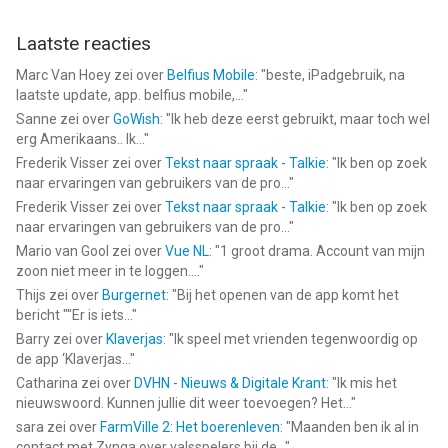
Laatste reacties
Marc Van Hoey
zei over
Belfius Mobile
: "
beste, iPadgebruik, na
laatste update, app. belfius mobile,...
"
Sanne
zei over
GoWish
: "
Ik heb deze eerst gebruikt, maar toch wel
erg Amerikaans.. Ik...
"
Frederik Visser
zei over
Tekst naar spraak - Talkie
: "
Ik ben op zoek
naar ervaringen van gebruikers van de pro...
"
Frederik Visser
zei over
Tekst naar spraak - Talkie
: "
Ik ben op zoek
naar ervaringen van gebruikers van de pro...
"
Mario van Gool
zei over
Vue NL
: "
1 groot drama. Account van mijn
zoon niet meer in te loggen....
"
Thijs
zei over
Burgernet
: "
Bij het openen van de app komt het
bericht ""Er is iets...
"
Barry
zei over
Klaverjas
: "
Ik speel met vrienden tegenwoordig op
de app ‘Klaverjas...
"
Catharina
zei over
DVHN - Nieuws & Digitale Krant
: "
Ik mis het
nieuwswoord. Kunnen jullie dit weer toevoegen? Het...
"
sara
zei over
FarmVille 2: Het boerenleven
: "
Maanden ben ik al in
contact met Zynga over valsspelers bij de...
"