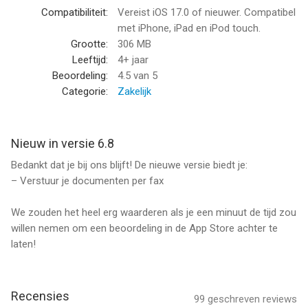
– Synchroniseer items en mappen in realtime
Compatibiliteit:
Vereist iOS 17.0 of nieuwer. Compatibel
– Importeer en bekijk bestanden op elk platform of in een
met iPhone, iPad en iPod touch.
webbrowser
Grootte:
306 MB
– Krijg steeds toegang tot documenten en beheer ze op elk
Leeftijd:
4+ jaar
moment
Beoordeling:
4.5
van 5
– Gebruik één abonnement voor al je toestellen
Categorie:
Zakelijk
AI-GEBASEERDE TOOLS
– Automatische detectie en aanpassing van de
Nieuw in versie 6.8
documentranden
Bedankt dat je bij ons blijft! De nieuwe versie biedt je:
– Maak scanpagina's recht en verwijder krommingen en
– Verstuur je documenten per fax
scheefheden
– Herken tekst in >20 talen
We zouden het heel erg waarderen als je een minuut de tijd zou
willen nemen om een beoordeling in de App Store achter te
UITGEBREIDE GRATIS PDF-BEWERKER & FILE-MANAGER
laten!
– Slimme fotobewerker met kleurcorrectie, ruisverwijdering en
meer
– Onderteken scans handmatig of voeg een handtekening
vanuit een afbeelding toe
Recensies
99
geschreven reviews