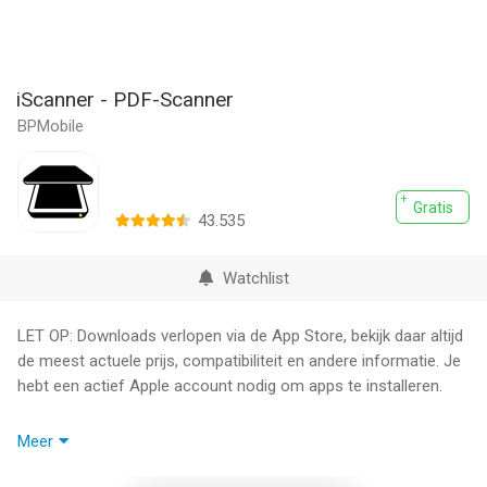
iScanner - PDF-Scanner
BPMobile
Gratis
43.535
Watchlist
LET OP: Downloads verlopen via de App Store, bekijk daar altijd
de meest actuele prijs, compatibiliteit en andere informatie. Je
hebt een actief Apple account nodig om apps te installeren.
Ben je op zoek naar een geavanceerde en betrouwbare
Meer
scanner?