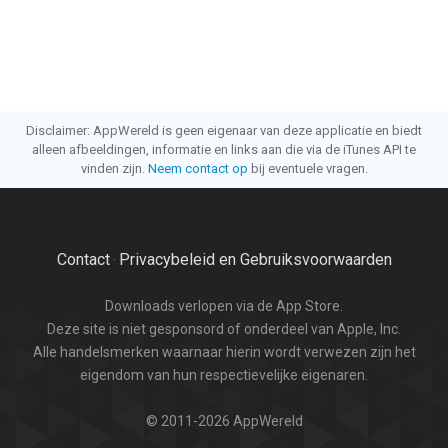
Disclaimer: AppWereld is geen eigenaar van deze applicatie en biedt
alleen afbeeldingen, informatie en links aan die via de iTunes API te
vinden zijn.
Neem contact op
bij eventuele vragen.
Contact
Privacybeleid en Gebruiksvoorwaarden
·
Downloads verlopen via de App Store.
Deze site is niet gesponsord of onderdeel van Apple, Inc.
Alle handelsmerken waarnaar hierin wordt verwezen zijn het
eigendom van hun respectievelijke eigenaren.
© 2011-2026 AppWereld