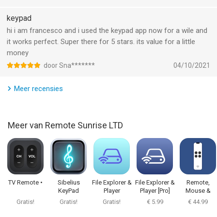
keypad
hi i am francesco and i used the keypad app now for a wile and
it works perfect. Super there for 5 stars. its value for a little
money
door Sna*******
04/10/2021
Meer recensies
Meer van Remote Sunrise LTD
TV Remote •
Sibelius
File Explorer &
File Explorer &
Remote,
KeyPad
Player
Player [Pro]
Mouse &
Keyboard Pro
Gratis!
Gratis!
Gratis!
€ 5.99
€ 44.99