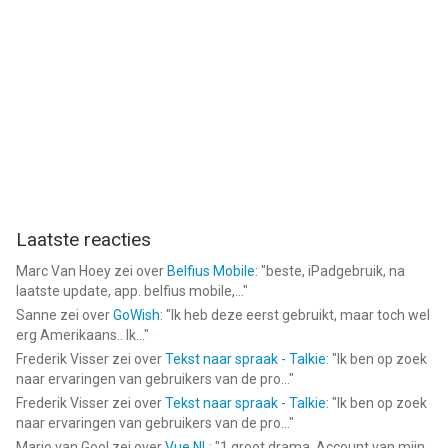
Laatste reacties
Marc Van Hoey
zei over
Belfius Mobile
: "
beste, iPadgebruik, na
laatste update, app. belfius mobile,...
"
Sanne
zei over
GoWish
: "
Ik heb deze eerst gebruikt, maar toch wel
erg Amerikaans.. Ik...
"
Frederik Visser
zei over
Tekst naar spraak - Talkie
: "
Ik ben op zoek
naar ervaringen van gebruikers van de pro...
"
Frederik Visser
zei over
Tekst naar spraak - Talkie
: "
Ik ben op zoek
naar ervaringen van gebruikers van de pro...
"
Mario van Gool
zei over
Vue NL
: "
1 groot drama. Account van mijn