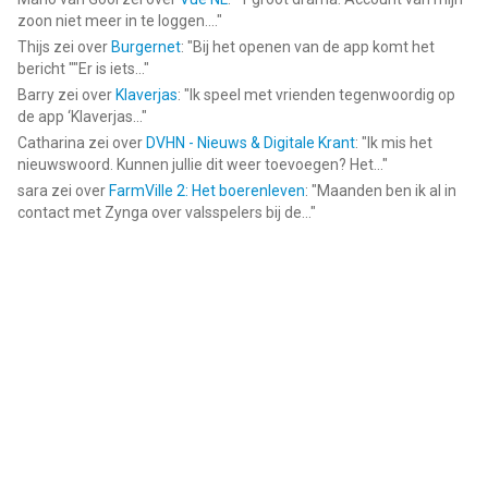
zoon niet meer in te loggen....
"
Thijs
zei over
Burgernet
: "
Bij het openen van de app komt het
bericht ""Er is iets...
"
Barry
zei over
Klaverjas
: "
Ik speel met vrienden tegenwoordig op
de app ‘Klaverjas...
"
Catharina
zei over
DVHN - Nieuws & Digitale Krant
: "
Ik mis het
nieuwswoord. Kunnen jullie dit weer toevoegen? Het...
"
sara
zei over
FarmVille 2: Het boerenleven
: "
Maanden ben ik al in
contact met Zynga over valsspelers bij de...
"