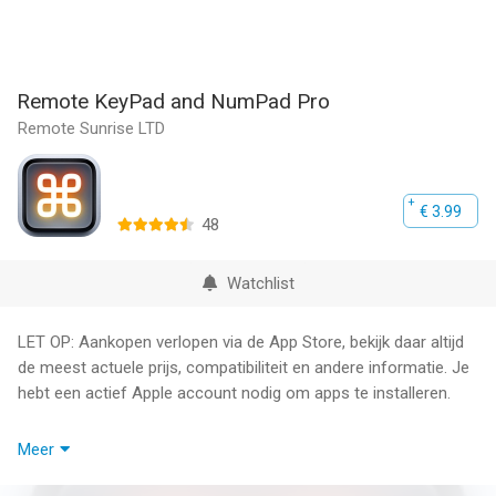
Remote KeyPad and NumPad Pro
Remote Sunrise LTD
€ 3.99
48
Watchlist
LET OP: Aankopen verlopen via de App Store, bekijk daar altijd
de meest actuele prijs, compatibiliteit en andere informatie. Je
hebt een actief Apple account nodig om apps te installeren.
Verander uw iPhone of iPad in een krachtige en elegante
Meer
toetsenborduitbreiding met cijfers en navigatiepads.