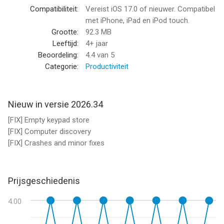
Compatibiliteit:
Vereist iOS 17.0 of nieuwer. Compatibel
GEAVANCEERDE FUNCTIES
met iPhone, iPad en iPod touch.
- Maak aangepaste toetsenborden om apps en websites te
Grootte:
92.3 MB
bedienen
Leeftijd:
4+ jaar
- Verregaande aanpassing van de app-interface
Beoordeling:
4.4
van 5
- Geschiedenis van aangesloten apparaten voor snellere
Categorie:
Productiviteit
herverbinding
- Wake On LAN
Nieuw in versie 2026.34
REQUIREMENTS
[FIX] Empty keypad store
- Mac met macOS 10.10 of nieuwer
[FIX] Computer discovery
- PC met Windows 7 SP1 of nieuwer
[FIX] Crashes and minor fixes
- Gratis hulpprogramma, beschikbaar op
https://cherpake.com/get
- Gedeelde netwerkverbinding, WiFi of Persoonlijke hotspot, zie
https://cherpake.com/connect
Prijsgeschiedenis
--
4.00