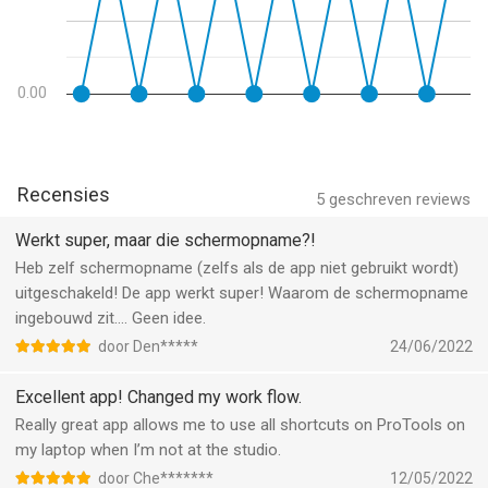
Remote KeyPad and NumPad Pro van Remote Sunrise LTD is
een app voor iPhone, iPad en iPod touch met iOS versie 17.0 of
hoger, geschikt bevonden voor gebruikers met leeftijden vanaf
4 jaar
.
0.00
Informatie voor Remote KeyPad and NumPad Prois het laatst
vergeleken op 8 Aug om 10:15.
Recensies
5
geschreven reviews
Werkt super, maar die schermopname?!
Heb zelf schermopname (zelfs als de app niet gebruikt wordt)
uitgeschakeld! De app werkt super! Waarom de schermopname
ingebouwd zit…. Geen idee.
door Den*****
24/06/2022
Excellent app! Changed my work flow.
Really great app allows me to use all shortcuts on ProTools on
my laptop when I’m not at the studio.
door Che*******
12/05/2022