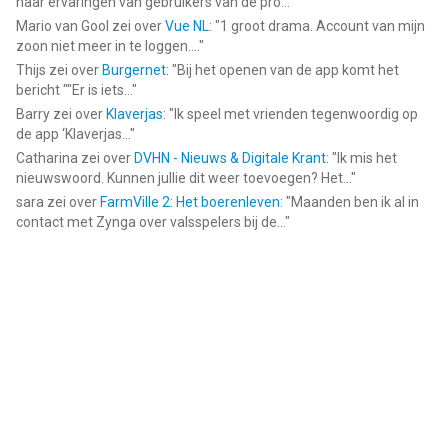
naar ervaringen van gebruikers van de pro...
"
Mario van Gool
zei over
Vue NL
: "
1 groot drama. Account van mijn
zoon niet meer in te loggen....
"
Thijs
zei over
Burgernet
: "
Bij het openen van de app komt het
bericht ""Er is iets...
"
Barry
zei over
Klaverjas
: "
Ik speel met vrienden tegenwoordig op
de app ‘Klaverjas...
"
Catharina
zei over
DVHN - Nieuws & Digitale Krant
: "
Ik mis het
nieuwswoord. Kunnen jullie dit weer toevoegen? Het...
"
sara
zei over
FarmVille 2: Het boerenleven
: "
Maanden ben ik al in
contact met Zynga over valsspelers bij de...
"