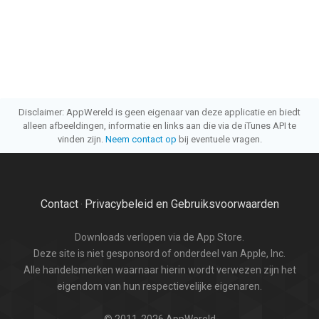
Disclaimer: AppWereld is geen eigenaar van deze applicatie en biedt
alleen afbeeldingen, informatie en links aan die via de iTunes API te
vinden zijn.
Neem contact op
bij eventuele vragen.
Contact
Privacybeleid en Gebruiksvoorwaarden
·
Downloads verlopen via de App Store.
Deze site is niet gesponsord of onderdeel van Apple, Inc.
Alle handelsmerken waarnaar hierin wordt verwezen zijn het
eigendom van hun respectievelijke eigenaren.