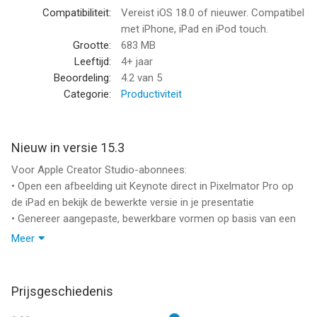
pc met iCloud.com
Compatibiliteit:
Vereist iOS 18.0 of nieuwer. Compatibel
• Kies uit een grote variëteit van door Apple ontworpen thema's
met iPhone, iPad en iPod touch.
• Importeer en bewerk Microsoft PowerPoint-presentaties
Grootte:
683 MB
Leeftijd:
4+ jaar
Maak verbluffende presentaties
Beoordeling:
4.2
van 5
• Wijzig eenvoudig dialay-outs en achtergronden
Categorie:
Productiviteit
• Voeg opgenomen audio, live video en afbeeldingengalerieën
toe
• Gebruik krachtige grafische tools, waaronder
Nieuw in versie 15.3
achtergrondverwijdering en -maskering
Voor Apple Creator Studio-abonnees:
• Teken of schrijf met de Apple Pencil op de iPad
• Open een afbeelding uit Keynote direct in Pixelmator Pro op
de iPad en bekijk de bewerkte versie in je presentatie
Animaties van filmkwaliteit
• Genereer aangepaste, bewerkbare vormen op basis van een
• Prachtige filmische diaovergangen en indrukwekkende
tekstbeschrijving ter ondersteuning van je presentatie
animaties
Meer
• Taakanimaties en 'Magisch verplaatsen' helpen je moeiteloos
Voor iedereen:
om meer impact te maken
• Trek de aandacht van je publiek met nieuwe overgangen en
• Directe voorvertoning in je werkgebied zodra je animaties aan
Prijsgeschiedenis
animaties, waaronder verschuiven, radiaal vegen,
dia's toevoegt
tekenvervaging en meer.