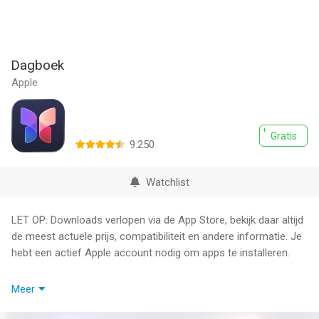
Dagboek
Apple
Gratis
9.250
Watchlist
LET OP: Downloads verlopen via de App Store, bekijk daar altijd
de meest actuele prijs, compatibiliteit en andere informatie. Je
hebt een actief Apple account nodig om apps te installeren.
Neem een moment om te reflecteren op de dag van vandaag.
Meer
Leg de details van alledaagse momenten en speciale
gebeurtenissen vast met onder andere foto's, video's, audio-