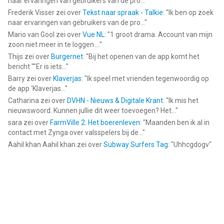
naar ervaringen van gebruikers van de pro...
"
Frederik Visser
zei over
Tekst naar spraak - Talkie
: "
Ik ben op zoek
naar ervaringen van gebruikers van de pro...
"
Mario van Gool
zei over
Vue NL
: "
1 groot drama. Account van mijn
zoon niet meer in te loggen....
"
Thijs
zei over
Burgernet
: "
Bij het openen van de app komt het
bericht ""Er is iets...
"
Barry
zei over
Klaverjas
: "
Ik speel met vrienden tegenwoordig op
de app ‘Klaverjas...
"
Catharina
zei over
DVHN - Nieuws & Digitale Krant
: "
Ik mis het
nieuwswoord. Kunnen jullie dit weer toevoegen? Het...
"
sara
zei over
FarmVille 2: Het boerenleven
: "
Maanden ben ik al in
contact met Zynga over valsspelers bij de...
"
Aahil khan Aahil khan
zei over
Subway Surfers Tag
: "
Uhhcgdogv
"