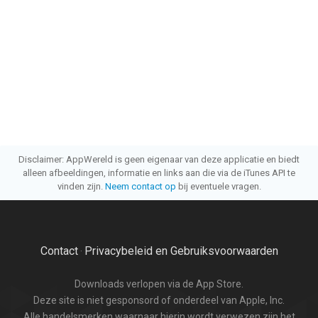
Disclaimer: AppWereld is geen eigenaar van deze applicatie en biedt
alleen afbeeldingen, informatie en links aan die via de iTunes API te
vinden zijn.
Neem contact op
bij eventuele vragen.
Contact
Privacybeleid en Gebruiksvoorwaarden
·
Downloads verlopen via de App Store.
Deze site is niet gesponsord of onderdeel van Apple, Inc.
Alle handelsmerken waarnaar hierin wordt verwezen zijn het