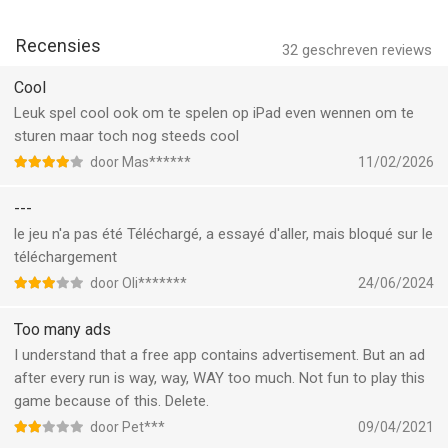
- Ren GRATIS met Nidhi Nirmal! Voor het eerst sluit deze
originele avonturier uit Temple Run 2 zich aan bij het spel.
Recensies
32
geschreven reviews
- Voltooi 3 tijdelijke jubileumuitdagingen en verdien beloningen
Cool
voor 15 jaar eindeloos rennen.
Leuk spel cool ook om te spelen op iPad even wennen om te
sturen maar toch nog steeds cool
Download vandaag nog en zie hoe ver je kunt rennen!
door Mas******
11/02/2026
---
le jeu n'a pas été Téléchargé, a essayé d'aller, mais bloqué sur le
téléchargement
door Oli*******
24/06/2024
Too many ads
I understand that a free app contains advertisement. But an ad
after every run is way, way, WAY too much. Not fun to play this
game because of this. Delete.
door Pet***
09/04/2021