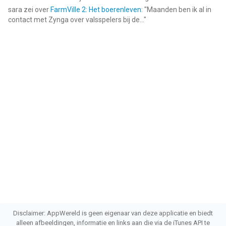
sara
zei over
FarmVille 2: Het boerenleven
: "
Maanden ben ik al in
contact met Zynga over valsspelers bij de...
"
Disclaimer: AppWereld is geen eigenaar van deze applicatie en biedt
alleen afbeeldingen, informatie en links aan die via de iTunes API te