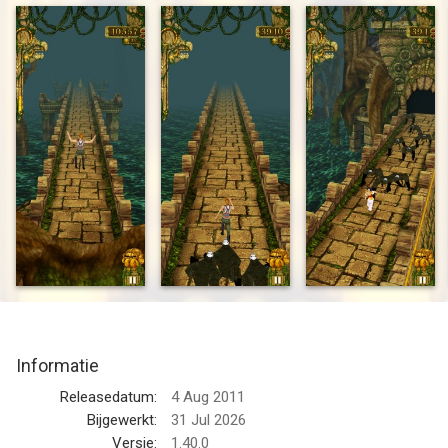
dat de grenzen voor mobiele games opnieuw heeft verlegd!
Steel het vervloekte beeld en ontsnap aan de meedogenloze
Demoonapen in een bloedstollend avontuur door eeuwenoude
tempels, in jungle-ruïnes en langs gevaarlijke kliffen.
Ontsnap aan het gevaar in het ultieme tempelavontuur waarin
je door doolhoven rent om uit de jungle te ontsnappen!
- Veeg om te draaien, springen en glijden langs dodelijke
obstakels
- Race door tempels, over bruggen en langs verraderlijke paden
- Verzamel munten, krijg toegang tot diverse personages en
boost je power-ups
- Test je reflexen in een razendsnelle en spannende
spelervaring
- Daag je vrienden uit en klim in de klassementen
Informatie
"Temple Run is dat zenuwslopende moment in een actiefilm:
Releasedatum:
4 Aug 2011
maar dan non-stop!” – SlideToPlay
Bijgewerkt:
31 Jul 2026
"Een van de meest opwindende en leukste renspellen ooit!" –
Versie:
1.40.0