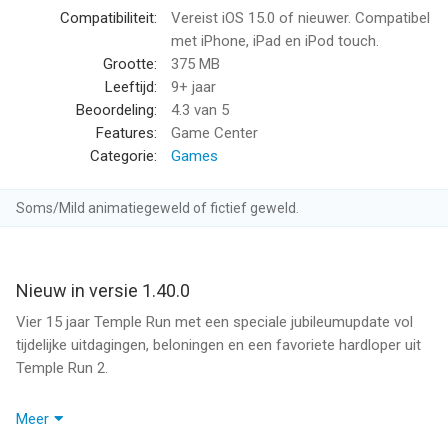
TheAppera
Compatibiliteit:
Vereist iOS 15.0 of nieuwer. Compatibel
"Een snelle en hectische ervaring." – IGN
met iPhone, iPad en iPod touch.
"Erg verslavend… een echt uniek renspel!" – Appolicious
Grootte:
375 MB
Leeftijd:
9+ jaar
Sluit je aan bij meer dan 50 MILJOEN spelers wereldwijd in deze
Beoordeling:
4.3
van 5
legendarische schattenjacht!
Features:
Game Center
Categorie:
Games
Download nu en ontdek hoe ver jij kunt rennen!
Soms/Mild animatiegeweld of fictief geweld.
--
Temple Run van Imangi Studios, LLC is een app voor iPhone,
iPad en iPod touch met iOS versie 15.0 of hoger, geschikt
Nieuw in versie 1.40.0
bevonden voor gebruikers met leeftijden vanaf
9 jaar
.
Vier 15 jaar Temple Run met een speciale jubileumupdate vol
tijdelijke uitdagingen, beloningen en een favoriete hardloper uit
Informatie voor Temple Runis het laatst vergeleken op 6 Aug
Temple Run 2.
om 23:39.
Wat is er nieuw?
Meer