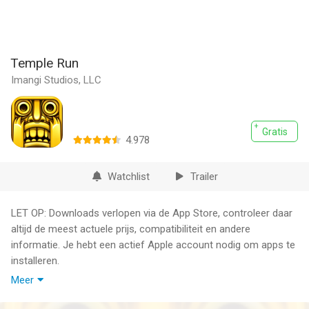
Temple Run
Imangi Studios, LLC
Gratis
4.978
Watchlist
Trailer
LET OP: Downloads verlopen via de App Store, controleer daar
altijd de meest actuele prijs, compatibiliteit en andere
informatie. Je hebt een actief Apple account nodig om apps te
installeren.
Meer
Het originele eindeloze renavontuur!
Beleef de spanning van Temple Run: het wereldwijde fenomeen