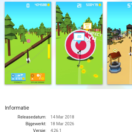
How far can you go ?
--
Flying Arrow! van Voodoo is een app voor iPhone, iPad en iPod
touch met iOS versie 14.0 of hoger, geschikt bevonden voor
gebruikers met leeftijden vanaf
12 jaar
.
Informatie voor Flying Arrow!is het laatst vergeleken op 10 Aug
om 08:13.
Informatie
Releasedatum:
14 Mar 2018
Bijgewerkt:
18 Mar 2026
Versie:
4.26.1