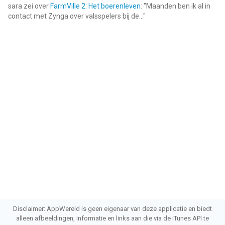
sara
zei over
FarmVille 2: Het boerenleven
: "
Maanden ben ik al in
contact met Zynga over valsspelers bij de...
"
Disclaimer: AppWereld is geen eigenaar van deze applicatie en biedt
alleen afbeeldingen, informatie en links aan die via de iTunes API te