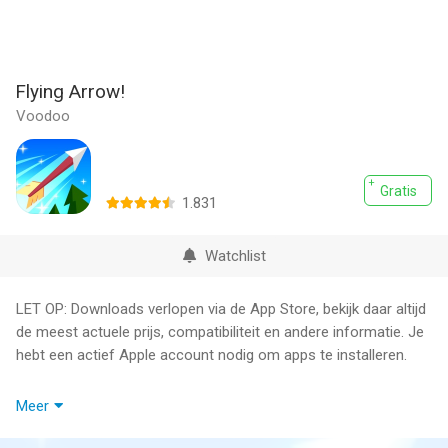
Flying Arrow!
Voodoo
Gratis
1.831
Watchlist
LET OP: Downloads verlopen via de App Store, bekijk daar altijd
de meest actuele prijs, compatibiliteit en andere informatie. Je
hebt een actief Apple account nodig om apps te installeren.
Aim carefully and throw your arrow through the world then
Meer
control it to dodge obstacles and reach the most distant target
!