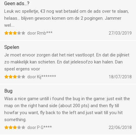
Geen ads...?
Leuk wc spelletje, €3 nog wat betaald om de ads over te slaan,
helaas... blijven gewoon komen om de 2 pogingen. Jammer
wel....
door Rmb***
27/03/2019
Spelen
Je moet ervoor zorgen dat het niet vastloopt. En dat die pijlniet
zo makkelijk kan schieten. En dat jelelesofzo kan halen. Dan
speel ergens voor
door Kij*******
18/07/2018
Bug
Was a nice game untill i found the bug in the game: just exit the
map on the right hand side (about 200 pts) and then fly till
howfar you want, fly back to the left and just wait till you hit
something.
door P G****
22/06/2018