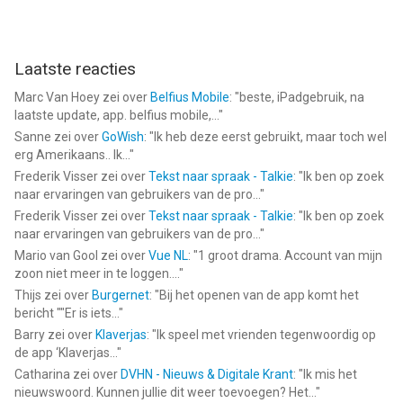
Laatste reacties
Marc Van Hoey
zei over
Belfius Mobile
: "
beste, iPadgebruik, na
laatste update, app. belfius mobile,...
"
Sanne
zei over
GoWish
: "
Ik heb deze eerst gebruikt, maar toch wel
erg Amerikaans.. Ik...
"
Frederik Visser
zei over
Tekst naar spraak - Talkie
: "
Ik ben op zoek
naar ervaringen van gebruikers van de pro...
"
Frederik Visser
zei over
Tekst naar spraak - Talkie
: "
Ik ben op zoek
naar ervaringen van gebruikers van de pro...
"
Mario van Gool
zei over
Vue NL
: "
1 groot drama. Account van mijn
zoon niet meer in te loggen....
"
Thijs
zei over
Burgernet
: "
Bij het openen van de app komt het
bericht ""Er is iets...
"
Barry
zei over
Klaverjas
: "
Ik speel met vrienden tegenwoordig op
de app ‘Klaverjas...
"
Catharina
zei over
DVHN - Nieuws & Digitale Krant
: "
Ik mis het
nieuwswoord. Kunnen jullie dit weer toevoegen? Het...
"