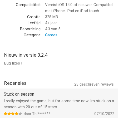
Combining a classic game with an original twist, this is a unique
Compatibiliteit:
Vereist iOS 14.0 of nieuwer. Compatibel
2048 odyssey! Can you shoot, drop, and smash your way to
met iPhone, iPad en iPod touch.
victory by merging all the balls?
Grootte:
328 MB
Leeftijd:
4+ jaar
Ready for the challenge? Download now to start playing! Gotta
Beoordeling:
4.3
van 5
merge'em all to win!
Categorie:
Games
Drop balls and merge them! Craft mighty powers and use them
wisely pass each level!
Nieuw in versie 3.2.4
Bug fixes !
--
Bubble Buster 2048 van Voodoo is een app voor iPhone, iPad
en iPod touch met iOS versie 14.0 of hoger, geschikt bevonden
Recensies
23
geschreven reviews
voor gebruikers met leeftijden vanaf
4 jaar
.
Stuck on season
Informatie voor Bubble Buster 2048is het laatst vergeleken op
I really enjoyed the game, but for some time now I’m stuck on a
9 Aug om 09:08.
season with 20 out of 15 stars…
door Thi*******
07/10/2022