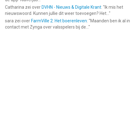
Catharina
zei over
DVHN - Nieuws & Digitale Krant
: "
Ik mis het
nieuwswoord. Kunnen jullie dit weer toevoegen? Het...
"
sara
zei over
FarmVille 2: Het boerenleven
: "
Maanden ben ik al in
contact met Zynga over valsspelers bij de...
"