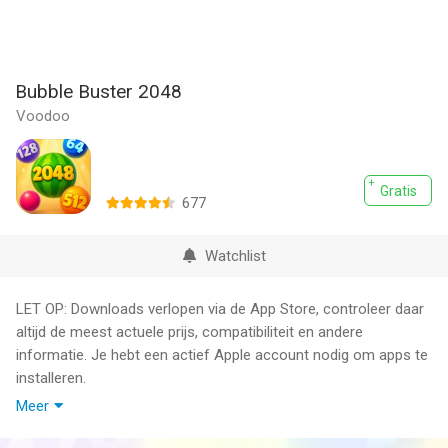
Bubble Buster 2048
Voodoo
Gratis
677
Watchlist
LET OP: Downloads verlopen via de App Store, controleer daar
altijd de meest actuele prijs, compatibiliteit en andere
informatie. Je hebt een actief Apple account nodig om apps te
installeren.
Meer
Welcome to a bubble blasting 2048 puzzle odyssey like never
before! Shoot and merge the balls to win! Drop the balls to