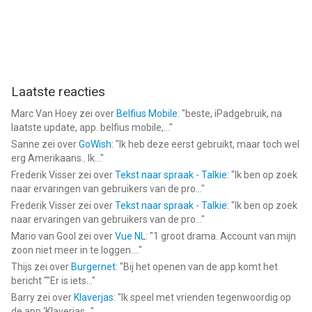
Laatste reacties
Marc Van Hoey
zei over
Belfius Mobile
: "
beste, iPadgebruik, na
laatste update, app. belfius mobile,...
"
Sanne
zei over
GoWish
: "
Ik heb deze eerst gebruikt, maar toch wel
erg Amerikaans.. Ik...
"
Frederik Visser
zei over
Tekst naar spraak - Talkie
: "
Ik ben op zoek
naar ervaringen van gebruikers van de pro...
"
Frederik Visser
zei over
Tekst naar spraak - Talkie
: "
Ik ben op zoek
naar ervaringen van gebruikers van de pro...
"
Mario van Gool
zei over
Vue NL
: "
1 groot drama. Account van mijn
zoon niet meer in te loggen....
"
Thijs
zei over
Burgernet
: "
Bij het openen van de app komt het
bericht ""Er is iets...
"
Barry
zei over
Klaverjas
: "
Ik speel met vrienden tegenwoordig op
de app ‘Klaverjas...
"