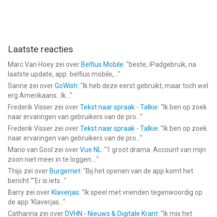
Laatste reacties
Marc Van Hoey
zei over
Belfius Mobile
: "
beste, iPadgebruik, na
laatste update, app. belfius mobile,...
"
Sanne
zei over
GoWish
: "
Ik heb deze eerst gebruikt, maar toch wel
erg Amerikaans.. Ik...
"
Frederik Visser
zei over
Tekst naar spraak - Talkie
: "
Ik ben op zoek
naar ervaringen van gebruikers van de pro...
"
Frederik Visser
zei over
Tekst naar spraak - Talkie
: "
Ik ben op zoek
naar ervaringen van gebruikers van de pro...
"
Mario van Gool
zei over
Vue NL
: "
1 groot drama. Account van mijn
zoon niet meer in te loggen....
"
Thijs
zei over
Burgernet
: "
Bij het openen van de app komt het
bericht ""Er is iets...
"
Barry
zei over
Klaverjas
: "
Ik speel met vrienden tegenwoordig op
de app ‘Klaverjas...
"
Catharina
zei over
DVHN - Nieuws & Digitale Krant
: "
Ik mis het