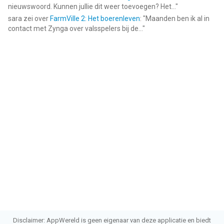
nieuwswoord. Kunnen jullie dit weer toevoegen? Het...
"
sara
zei over
FarmVille 2: Het boerenleven
: "
Maanden ben ik al in
contact met Zynga over valsspelers bij de...
"
Disclaimer: AppWereld is geen eigenaar van deze applicatie en biedt