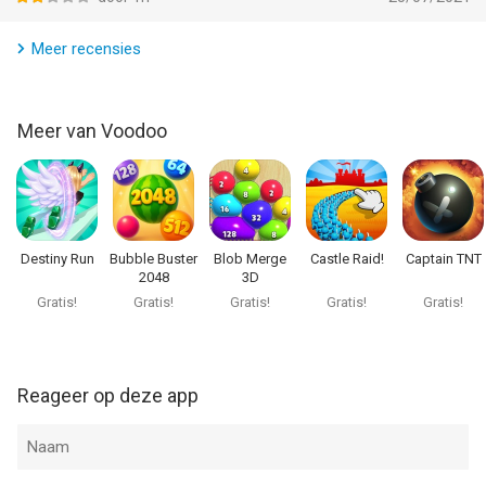
Meer recensies
Meer van Voodoo
Destiny Run
Bubble Buster
Blob Merge
Castle Raid!
Captain TNT
2048
3D
Gratis!
Gratis!
Gratis!
Gratis!
Gratis!
Reageer op deze app