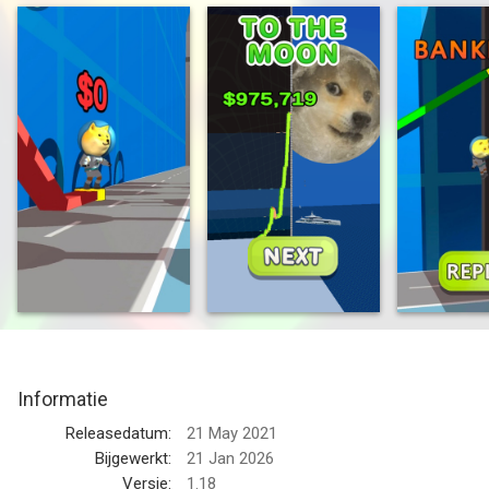
Tap to zig-zag and blast through multipliers TO THE MOON!
Money printer go brrrrrr.
--
2 THE MOON van Voodoo is een app voor iPhone, iPad en iPod
touch met iOS versie 14.0 of hoger, geschikt bevonden voor
gebruikers met leeftijden vanaf
12 jaar
.
Informatie voor 2 THE MOONis het laatst vergeleken op 7 Aug
om 17:58.
Informatie
Releasedatum:
21 May 2021
Bijgewerkt:
21 Jan 2026
Versie:
1.18