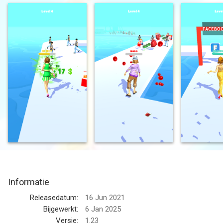
The more money you collect, the better your outfit will look. On
the other hand, if you collect too many bottles, trash cans or
bills, you will get poorer and risk losing everything!
Simple and intuitive game with easy to remember controls.
--
Run Rich 3D van Voodoo is een app voor iPhone, iPad en iPod
touch met iOS versie 13.0 of hoger, geschikt bevonden voor
gebruikers met leeftijden vanaf
12 jaar
.
Informatie voor Run Rich 3Dis het laatst vergeleken op 8 Aug
om 08:12.
Informatie
Releasedatum:
16 Jun 2021
Bijgewerkt:
6 Jan 2025
Versie:
1.23