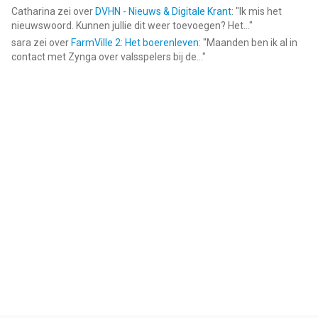
Catharina
zei over
DVHN - Nieuws & Digitale Krant
: "
Ik mis het
nieuwswoord. Kunnen jullie dit weer toevoegen? Het...
"
sara
zei over
FarmVille 2: Het boerenleven
: "
Maanden ben ik al in
contact met Zynga over valsspelers bij de...
"