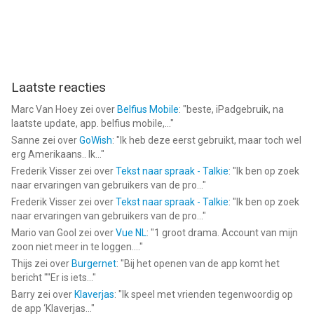
Laatste reacties
Marc Van Hoey
zei over
Belfius Mobile
: "
beste, iPadgebruik, na
laatste update, app. belfius mobile,...
"
Sanne
zei over
GoWish
: "
Ik heb deze eerst gebruikt, maar toch wel
erg Amerikaans.. Ik...
"
Frederik Visser
zei over
Tekst naar spraak - Talkie
: "
Ik ben op zoek
naar ervaringen van gebruikers van de pro...
"
Frederik Visser
zei over
Tekst naar spraak - Talkie
: "
Ik ben op zoek
naar ervaringen van gebruikers van de pro...
"
Mario van Gool
zei over
Vue NL
: "
1 groot drama. Account van mijn
zoon niet meer in te loggen....
"
Thijs
zei over
Burgernet
: "
Bij het openen van de app komt het
bericht ""Er is iets...
"
Barry
zei over
Klaverjas
: "
Ik speel met vrienden tegenwoordig op
de app ‘Klaverjas...
"