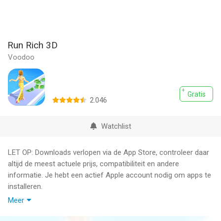
Run Rich 3D
Voodoo
Gratis
2.046
Watchlist
LET OP: Downloads verlopen via de App Store, controleer daar
altijd de meest actuele prijs, compatibiliteit en andere
informatie. Je hebt een actief Apple account nodig om apps te
installeren.
Meer
Get to the end of the track and try to collect as many money
bills as possible along the way!