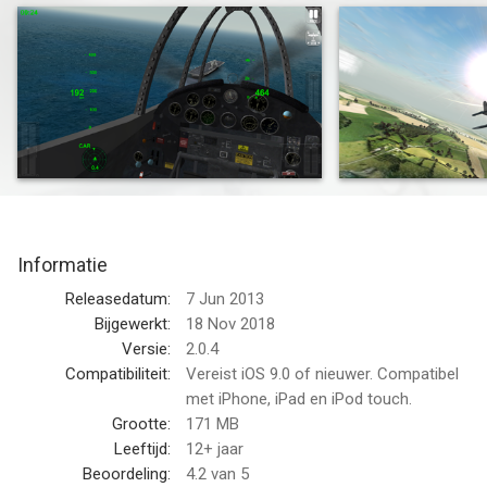
of the second world war in an exciting adventure, thanks to the
"RORTOS flight engine".
The "Basic Campaign" allows you to immediately jump into
action and learn the basics of taking off, flying and landing.
Immerse yourself in the game's historical atmosphere by
completing the individual missions and unlocking the rest.
Follow the flight briefing carefully and try to reach the specified
objectives. Remember: flight problems can happen at any time.
*Basic Campaign with 3 available missions.
Informatie
*Discovery Campaign with 12 missions available for purchase,
includes: landings on airstrips, landings on aircraft carriers,
Releasedatum:
7 Jun 2013
emergency landings, breakdowns, damage and unexpected
Bijgewerkt:
18 Nov 2018
problems, escort missions, reconnaissance and rescue. Learn
Versie:
2.0.4
to follow other aircraft and avoid hits from enemy battle
Compatibiliteit:
Vereist iOS 9.0 of nieuwer. Compatibel
stations. Identify and select targets for bombardment.
met iPhone, iPad en iPod touch.
Grootte:
171 MB
*Free flight
Leeftijd:
12+ jaar
*Landing competition on air strips, fields and air carriers
Beoordeling:
4.2
van 5