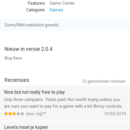
Features:
Game Center
Available airplanes:
Categorie:
Games
* Chance Vought F4U Corsair
* Grumman TBF Avenger (campaign discovery)
Soms/Mild realistisch geweld.
* Grumman F7F Tigercat (campaign discovery)
--
Nieuw in versie 2.0.4
Historical Landings van RORTOS SRL is een app voor iPhone,
Bug fixes
iPad en iPod touch met iOS versie 9.0 of hoger, geschikt
bevonden voor gebruikers met leeftijden vanaf
12 jaar
.
Recensies
12
geschreven reviews
Informatie voor Historical Landingsis het laatst vergeleken op 6
Aug om 15:51.
Nice but not really free to play
Only three campains. Testis paid. Not worth trying unless you
are sure you want to pay for a game with a bit flimsy controls.
door Jvg**
10/03/2019
Levels moet je kopen