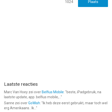
1024
Laatste reacties
Marc Van Hoey
zei over
Belfius Mobile
: "
beste, iPadgebruik, na
laatste update, app. belfius mobile,...
"
Sanne
zei over
GoWish
: "
Ik heb deze eerst gebruikt, maar toch wel
erg Amerikaans.. Ik...
"