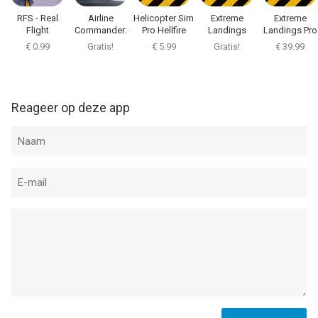
RFS - Real
Airline
Helicopter Sim
Extreme
Extreme
Flight
Commander:
Pro Hellfire
Landings
Landings Pro
Simulator
Flight Game
€ 0.99
Gratis!
€ 5.99
Gratis!
€ 39.99
Reageer op deze app