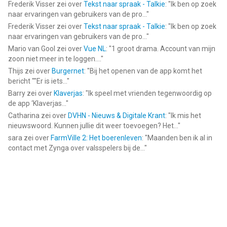
Frederik Visser
zei over
Tekst naar spraak - Talkie
: "
Ik ben op zoek
naar ervaringen van gebruikers van de pro...
"
Frederik Visser
zei over
Tekst naar spraak - Talkie
: "
Ik ben op zoek
naar ervaringen van gebruikers van de pro...
"
Mario van Gool
zei over
Vue NL
: "
1 groot drama. Account van mijn
zoon niet meer in te loggen....
"
Thijs
zei over
Burgernet
: "
Bij het openen van de app komt het
bericht ""Er is iets...
"
Barry
zei over
Klaverjas
: "
Ik speel met vrienden tegenwoordig op
de app ‘Klaverjas...
"
Catharina
zei over
DVHN - Nieuws & Digitale Krant
: "
Ik mis het
nieuwswoord. Kunnen jullie dit weer toevoegen? Het...
"
sara
zei over
FarmVille 2: Het boerenleven
: "
Maanden ben ik al in
contact met Zynga over valsspelers bij de...
"