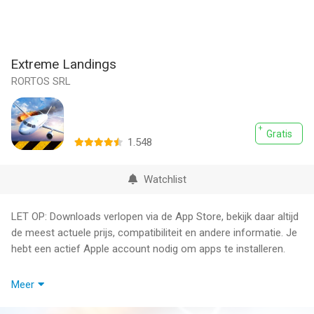
Extreme Landings
RORTOS SRL
Gratis
1.548
Watchlist
LET OP: Downloads verlopen via de App Store, bekijk daar altijd
de meest actuele prijs, compatibiliteit en andere informatie. Je
hebt een actief Apple account nodig om apps te installeren.
Take full control.
Meer
Test your piloting skills and handle the most critical flight
conditions known to man.