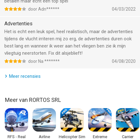
DME, GPS, FIX)
betalen maar echt een top spel
- Automatic Flight Planning Configuration
door Adn******
04/03/2022
- Cinema replay system
- 3D virtual cockpit with integrated instrumentation
Advertenties
- SRTM30 Plus real terrestrial elevation
Het is echt een leuk spel, heel realistisch, maar de advertenties
- MODIS VCF real coastline
tijdens de vlucht irriteren mij zo erg, de advertenties duren ook
- OpenWeatherMap real-time weather conditions
best lang en wanneer ik weer aan het vliegen ben zie ik mijn
vliegtuig neerstorten. Fix dit alsjeblieft!
--
door Na *******
04/08/2020
Extreme Landings van RORTOS SRL is een app voor iPhone,
Meer recensies
iPad en iPod touch met iOS versie 13.0 of hoger, geschikt
bevonden voor gebruikers met leeftijden vanaf
4 jaar
.
Meer van RORTOS SRL
Informatie voor Extreme Landingsis het laatst vergeleken op 9
Aug om 04:57.
RFS - Real
Airline
Helicopter Sim
Extreme
Carrier