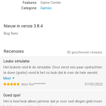
Features:
Game Center
- Instrument Landing System, ILS
Categorie:
Games
- Speed autopilot, Route, Altitude and Vertical speed - Primary
Flight Display
- Navigation Display
Nieuw in versie 3.8.4
- Weather Radar for managing Microburst, Ice and wind
Bug fixes
- Advanced engine system with ignition, faults and fire safety
- Fuel management with weight balancing, Jettison and real
consumption
Recensies
50
geschreven reviews
- Landing gears management with manual unlocking system
Leuke simulatie
- Full control of the rudder, flaps, reversers and spoilers
Het leukste vind ik de simulatie. Door eerst een paar opdrachten
te doen (gratis) vond ik het zo leuk dat ik over de hele wereld
- APU management
wilde vliegen. De simulatie is denk ik vrij realistisch en redelijk
Meer
makkelijk te besturen. Je moet eerst gewoon een paar
- Worldwide navigation with 548 airports and 1107 usable
door Sor*******
07/05/2022
opdrachten doen voordat je het leert kennen/besturen. Ik heb
runways, real or customizable weather conditions (available for
dus de aankoop gedaan en kan nu vrij vliegen.
Goed spel
purchase)
- Cartography with over 8000 waypoints (VOR, NDB, TACAN,
Het is heel leuk alleen jammer dat je voor veel dingen geld moet