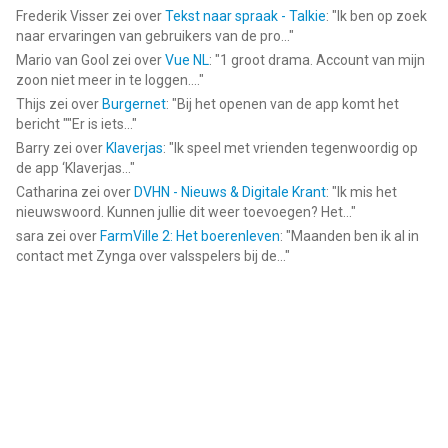
Frederik Visser
zei over
Tekst naar spraak - Talkie
: "
Ik ben op zoek
naar ervaringen van gebruikers van de pro...
"
Mario van Gool
zei over
Vue NL
: "
1 groot drama. Account van mijn
zoon niet meer in te loggen....
"
Thijs
zei over
Burgernet
: "
Bij het openen van de app komt het
bericht ""Er is iets...
"
Barry
zei over
Klaverjas
: "
Ik speel met vrienden tegenwoordig op
de app ‘Klaverjas...
"
Catharina
zei over
DVHN - Nieuws & Digitale Krant
: "
Ik mis het
nieuwswoord. Kunnen jullie dit weer toevoegen? Het...
"
sara
zei over
FarmVille 2: Het boerenleven
: "
Maanden ben ik al in
contact met Zynga over valsspelers bij de...
"