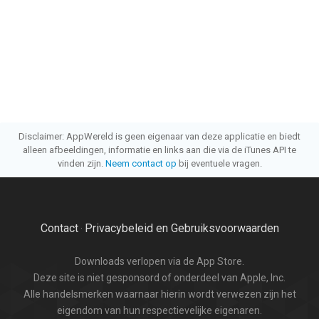
Disclaimer: AppWereld is geen eigenaar van deze applicatie en biedt
alleen afbeeldingen, informatie en links aan die via de iTunes API te
vinden zijn.
Neem contact op
bij eventuele vragen.
Contact
Privacybeleid en Gebruiksvoorwaarden
·
Downloads verlopen via de App Store.
Deze site is niet gesponsord of onderdeel van Apple, Inc.
Alle handelsmerken waarnaar hierin wordt verwezen zijn het
eigendom van hun respectievelijke eigenaren.