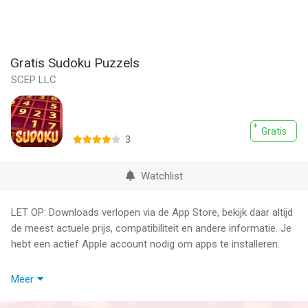
Gratis Sudoku Puzzels
SCEP LLC
Gratis
3
Watchlist
LET OP: Downloads verlopen via de App Store, bekijk daar altijd
de meest actuele prijs, compatibiliteit en andere informatie. Je
hebt een actief Apple account nodig om apps te installeren.
Als u genieten van puzzelspellen, dan zul je onze gratis sudoku
Meer
puzzel games houden!