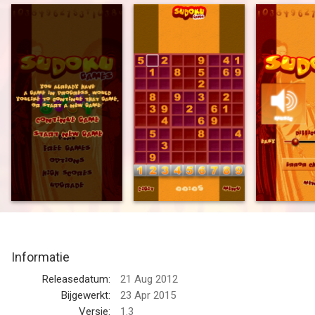
Dit spel is gratis te downloaden, dus neem een tweede om het
spel te pakken, terwijl het is gratis!
Geniet van het spel!
--
Gratis Sudoku Puzzels van SCEP LLC is een app voor iPhone,
iPad en iPod touch met iOS versie 6.1 of hoger, geschikt
bevonden voor gebruikers met leeftijden vanaf
4 jaar
.
Informatie voor Gratis Sudoku Puzzelsis het laatst vergeleken
op 7 Aug om 15:35.
Informatie
Releasedatum:
21 Aug 2012
Bijgewerkt:
23 Apr 2015
Versie:
1.3