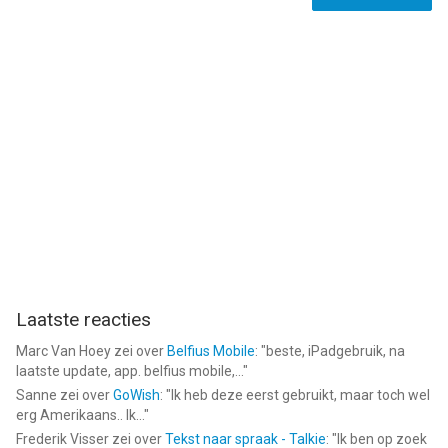
Laatste reacties
Marc Van Hoey
zei over
Belfius Mobile
: "
beste, iPadgebruik, na
laatste update, app. belfius mobile,...
"
Sanne
zei over
GoWish
: "
Ik heb deze eerst gebruikt, maar toch wel
erg Amerikaans.. Ik...
"
Frederik Visser
zei over
Tekst naar spraak - Talkie
: "
Ik ben op zoek