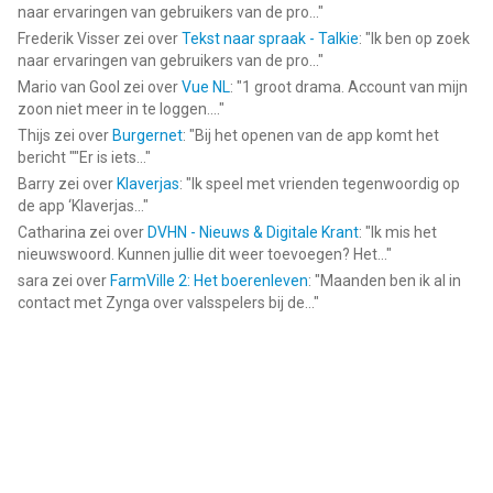
naar ervaringen van gebruikers van de pro...
"
Frederik Visser
zei over
Tekst naar spraak - Talkie
: "
Ik ben op zoek
naar ervaringen van gebruikers van de pro...
"
Mario van Gool
zei over
Vue NL
: "
1 groot drama. Account van mijn
zoon niet meer in te loggen....
"
Thijs
zei over
Burgernet
: "
Bij het openen van de app komt het
bericht ""Er is iets...
"
Barry
zei over
Klaverjas
: "
Ik speel met vrienden tegenwoordig op
de app ‘Klaverjas...
"
Catharina
zei over
DVHN - Nieuws & Digitale Krant
: "
Ik mis het
nieuwswoord. Kunnen jullie dit weer toevoegen? Het...
"
sara
zei over
FarmVille 2: Het boerenleven
: "
Maanden ben ik al in
contact met Zynga over valsspelers bij de...
"