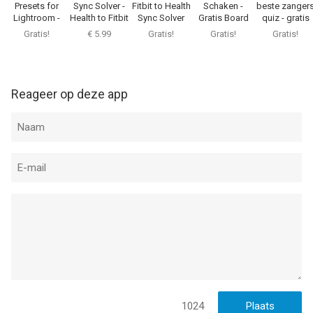
Presets for
Sync Solver -
Fitbit to Health
Schaken -
beste zanger
Lightroom -
Health to Fitbit
Sync Solver
Gratis Board
quiz - gratis
Editor
Game
muziek spel
Gratis!
€ 5.99
Gratis!
Gratis!
Gratis!
Reageer op deze app
1024