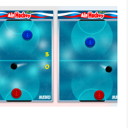
oaden en te proberen.
nieuwe gratis game!
pp voor iPhone, iPad en iPod touch met iOS versie 6.1 of
ftijden vanaf
4 jaar
.
laatst vergeleken op 7 Aug om 16:56.