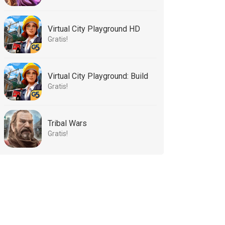
Virtual City Playground HD
Gratis!
Virtual City Playground: Build
Gratis!
Tribal Wars
Gratis!
ng
Gratis Sudoku
Free Solitaire
Gratis Car
Puzzels
Card Games
Racing Games
is
Gratis!
Gratis!
Gratis!