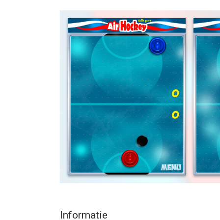
Het beste deel is dat het volledig gratis te downl
Krijg je vingers klaar voor uren plezier met deze 
Geniet van het spel!
--
Free Air Hockey Tafel Spel van SCEP LLC is een a
hoger, geschikt bevonden voor gebruikers met lee
Informatie voor Free Air Hockey Tafel Spelis het 
Informatie