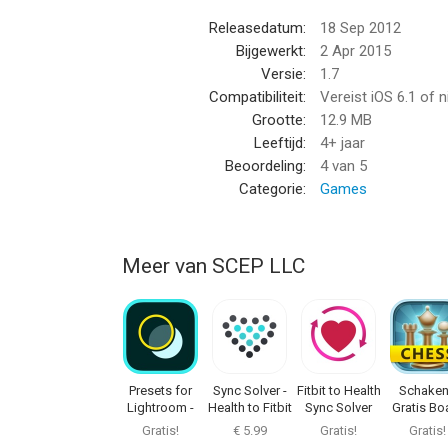
Releasedatum:
18 Sep 2012
Bijgewerkt:
2 Apr 2015
Versie:
1.7
Compatibiliteit:
Vereist iOS 6.1 of 
Grootte:
12.9 MB
Leeftijd:
4+ jaar
Beoordeling:
4
van 5
Categorie:
Games
Meer van SCEP LLC
Presets for
Sync Solver -
Fitbit to Health
Schaken
Lightroom -
Health to Fitbit
Sync Solver
Gratis Bo
Editor
Game
Gratis!
€ 5.99
Gratis!
Gratis!