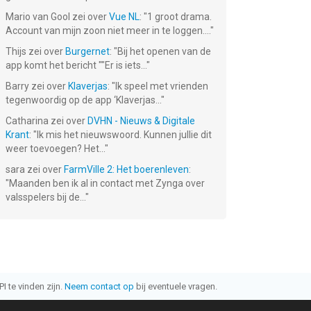
Mario van Gool
zei over
Vue NL
: "
1 groot drama.
Account van mijn zoon niet meer in te loggen....
"
Thijs
zei over
Burgernet
: "
Bij het openen van de
app komt het bericht ""Er is iets...
"
Barry
zei over
Klaverjas
: "
Ik speel met vrienden
tegenwoordig op de app ‘Klaverjas...
"
Catharina
zei over
DVHN - Nieuws & Digitale
Krant
: "
Ik mis het nieuwswoord. Kunnen jullie dit
weer toevoegen? Het...
"
sara
zei over
FarmVille 2: Het boerenleven
:
"
Maanden ben ik al in contact met Zynga over
valsspelers bij de...
"
I te vinden zijn.
Neem contact op
bij eventuele vragen.