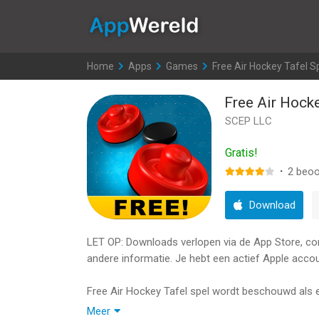
AppWereld
Home
>
Apps
>
Games
>
Free Air Hockey Tafel S
Free Air Hocke
SCEP LLC
Gratis!
·
2
beoo
Download
LET OP: Downloads verlopen via de App Store, contr
andere informatie. Je hebt een actief Apple accou
Free Air Hockey Tafel spel wordt beschouwd als 
Meer