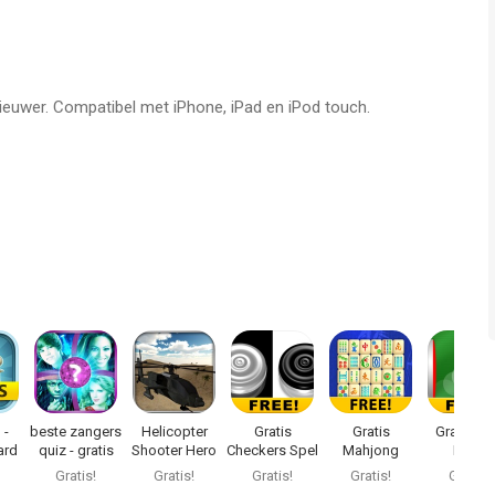
nieuwer. Compatibel met iPhone, iPad en iPod touch.
 -
beste zangers
Helicopter
Gratis
Gratis
Gratis Pi
ard
quiz - gratis
Shooter Hero
Checkers Spel
Mahjong
Pong
muziek spel
Spelletjes
Tafeltenn
Gratis!
Gratis!
Gratis!
Gratis!
Gratis!