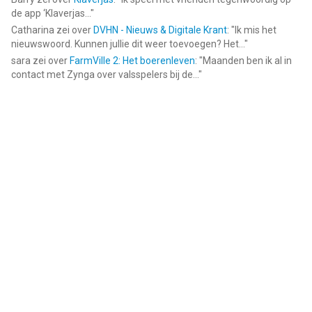
de app ‘Klaverjas...
"
Catharina
zei over
DVHN - Nieuws & Digitale Krant
: "
Ik mis het
nieuwswoord. Kunnen jullie dit weer toevoegen? Het...
"
sara
zei over
FarmVille 2: Het boerenleven
: "
Maanden ben ik al in
contact met Zynga over valsspelers bij de...
"