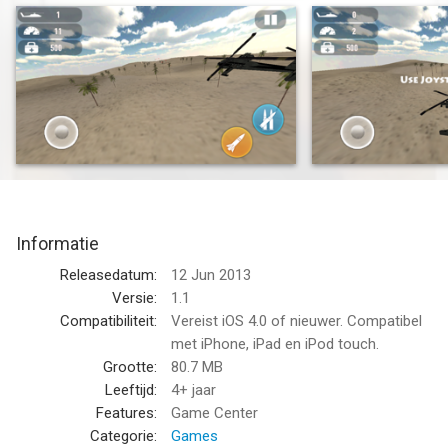
Avoid getting hit by enemy fire.
--
Helicopter Shooter Hero van SCEP LLC is een app voor iPhone,
iPad en iPod touch met iOS versie 4.0 of hoger, geschikt
bevonden voor gebruikers met leeftijden vanaf
4 jaar
.
Informatie voor Helicopter Shooter Herois het laatst
vergeleken op 7 Aug om 13:19.
Informatie
Releasedatum:
12 Jun 2013
Versie:
1.1
Compatibiliteit:
Vereist iOS 4.0 of nieuwer. Compatibel
met iPhone, iPad en iPod touch.
Grootte:
80.7 MB
Leeftijd:
4+ jaar
Features:
Game Center
Categorie:
Games