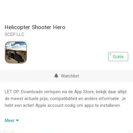
Helicopter Shooter Hero
SCEP LLC
Gratis
Watchlist
LET OP: Downloads verlopen via de App Store, bekijk daar altijd
de meest actuele prijs, compatibiliteit en andere informatie. Je
hebt een actief Apple account nodig om apps te installeren.
Inspired by Black Hawk Down.
Meer
Go into war onboard the AH-64 Apache helicopter.
Shoot down enemy choppers.