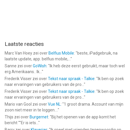
Laatste reacties
Marc Van Hoey
zei over
Belfius Mobile
: "
beste, iPadgebruik, na
laatste update, app. belfius mobile,...
"
Sanne
zei over
GoWish
: "
Ik heb deze eerst gebruikt, maar toch wel
erg Amerikaans.. Ik...
"
Frederik Visser
zei over
Tekst naar spraak - Talkie
: "
Ik ben op zoek
naar ervaringen van gebruikers van de pro...
"
Frederik Visser
zei over
Tekst naar spraak - Talkie
: "
Ik ben op zoek
naar ervaringen van gebruikers van de pro...
"
Mario van Gool
zei over
Vue NL
: "
1 groot drama. Account van mijn
zoon niet meer in te loggen....
"
Thijs
zei over
Burgernet
: "
Bij het openen van de app komt het
bericht ""Er is iets...
"
Barry
zei over
Klaverjas
: "
Ik speel met vrienden tegenwoordig op