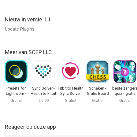
Nieuw in versie 1.1
Update Plugins
Meer van SCEP LLC
Presets for
Sync Solver -
Fitbit to Health
Schaken -
beste zanger
Lightroom -
Health to Fitbit
Sync Solver
Gratis Board
quiz - gratis
Editor
Game
muziek spel
Gratis!
€ 5.99
Gratis!
Gratis!
Gratis!
Reageer op deze app