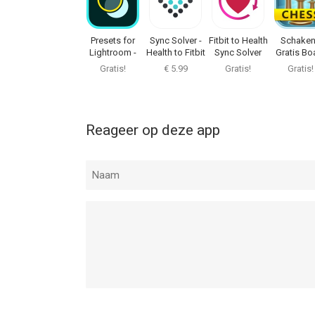
Presets for
Sync Solver -
Fitbit to Health
Schaken
Lightroom -
Health to Fitbit
Sync Solver
Gratis Bo
Editor
Game
Gratis!
€ 5.99
Gratis!
Gratis!
Reageer op deze app