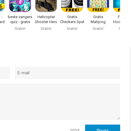
 -
beste zangers
Helicopter
Gratis
Gratis
Free Air
ard
quiz - gratis
Shooter Hero
Checkers Spel
Mahjong
Hockey Ta
muziek spel
Spelletjes
Spel
Gratis!
Gratis!
Gratis!
Gratis!
Gratis!
1024