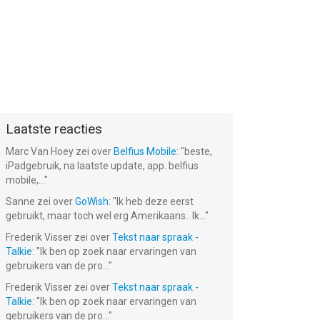
Gratis Ping
Gratis Sudoku
Gratis Car
fel
Pong
Puzzels
Racing Games
Tafeltennis
Gratis!
Gratis!
Gratis!
Laatste reacties
Marc Van Hoey
zei over
Belfius Mobile
: "
beste,
iPadgebruik, na laatste update, app. belfius
mobile,...
"
Sanne
zei over
GoWish
: "
Ik heb deze eerst
gebruikt, maar toch wel erg Amerikaans.. Ik...
"
Frederik Visser
zei over
Tekst naar spraak -
Talkie
: "
Ik ben op zoek naar ervaringen van
gebruikers van de pro...
"
Frederik Visser
zei over
Tekst naar spraak -
Talkie
: "
Ik ben op zoek naar ervaringen van
gebruikers van de pro...
"