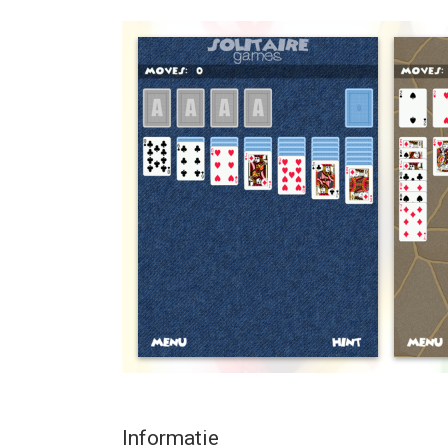
"Dit is de beste solitaire app die ik heb gezien op 
met deze, net als al uw andere."
Eenvoudig, gemakkelijk te spelen
door Momsageek
"Great app. Simpel en eenvoudig, geen franje. Soms
Love it!
door Courtney Johnson
"Ik heb altijd al een grote fan van solitaire en deze 
Ik hou van solitaire!
door Creeos
"Apps van deze ontwikkelaar zijn altijd goed. Dit 
goed voor een gratis kaartspel!"
Informatie