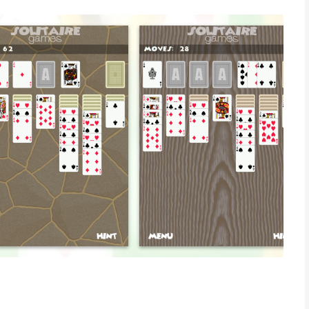
de markt. En het feit dat het gratis is, is nog beter. Goed gedaan
 is minder beter is."
app is geweldig i love it :)"
is geen uitzondering. Het is nog niet perfect, maar nog steeds