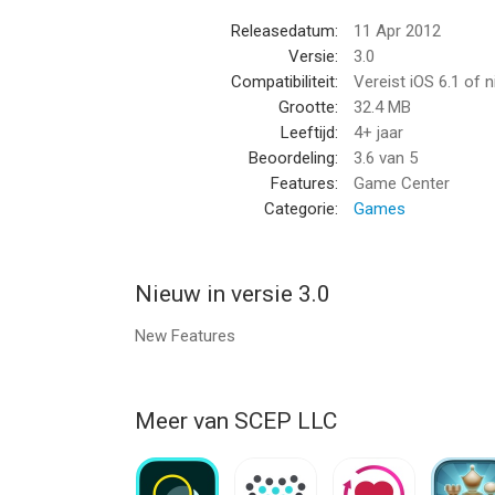
Cool
Releasedatum:
11 Apr 2012
door Trey 3399
Versie:
3.0
Compatibiliteit:
Vereist iOS 6.1 of 
"Beste spel van solitaire ooit"
Grootte:
32.4 MB
Leeftijd:
4+ jaar
--
Beoordeling:
3.6
van 5
Features:
Game Center
Free Solitaire Card Games van SCEP LLC is een ap
Categorie:
Games
hoger, geschikt bevonden voor gebruikers met lee
Informatie voor Free Solitaire Card Gamesis het 
Nieuw in versie 3.0
New Features
Meer van SCEP LLC