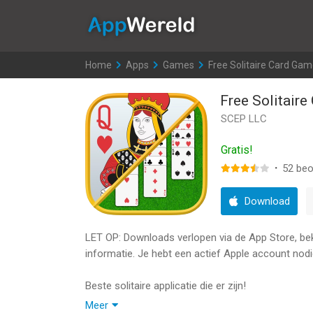
AppWereld
Home
>
Apps
>
Games
>
Free Solitaire Card Ga
Free Solitair
SCEP LLC
Gratis!
·
52
beo
Download
LET OP: Downloads verlopen via de App Store, bekij
informatie. Je hebt een actief Apple account nodi
Beste solitaire applicatie die er zijn!
door Scalefeather200
Meer