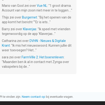
Mario van Gool
zei over
Vue NL
: "
1 groot drama.
Account van mijn zoon niet meer in te loggen....
"
Thijs
zei over
Burgernet
: "
Bij het openen van de
app komt het bericht ""Er is iets...
"
Barry
zei over
Klaverjas
: "
Ik speel met vrienden
tegenwoordig op de app ‘Klaverjas...
"
Catharina
zei over
DVHN - Nieuws & Digitale
Krant
: "
Ik mis het nieuwswoord. Kunnen jullie dit
weer toevoegen? Het...
"
sara
zei over
FarmVille 2: Het boerenleven
:
"
Maanden ben ik al in contact met Zynga over
valsspelers bij de...
"
I te vinden zijn.
Neem contact op
bij eventuele vragen.