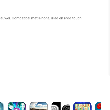
nieuwer. Compatibel met iPhone, iPad en iPod touch.
p voor iPhone, iPad en iPod touch met iOS versie 6.1 of
ftijden vanaf
4 jaar
.
laatst vergeleken op 8 Aug om 06:01.