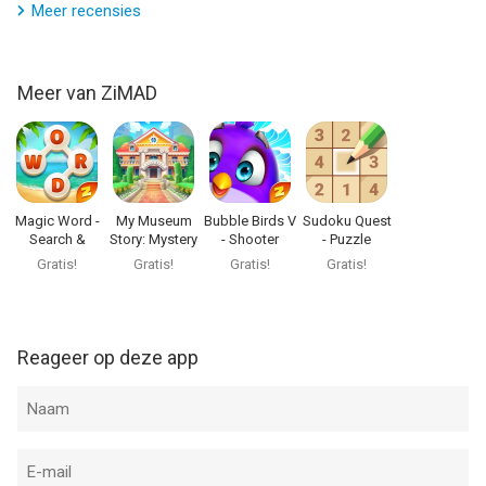
Meer recensies
Meer van ZiMAD
Magic Word -
My Museum
Bubble Birds V
Sudoku Quest
Search &
Story: Mystery
- Shooter
- Puzzle
Connect
Match
Games
Gratis!
Gratis!
Gratis!
Gratis!
Reageer op deze app