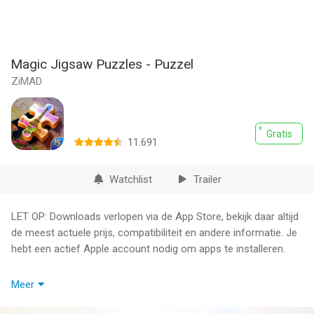
Magic Jigsaw Puzzles - Puzzel
ZiMAD
Gratis
11.691
Watchlist
Trailer
LET OP: Downloads verlopen via de App Store, bekijk daar altijd
de meest actuele prijs, compatibiliteit en andere informatie. Je
hebt een actief Apple account nodig om apps te installeren.
150 miljoen downloads wereldwijd! Magic Jigsaw Puzzles is het
Meer
grootste legpuzzelspel met community online, met meer dan
40.000 HD-foto's om te ontspannen en op te lossen, nieuwe