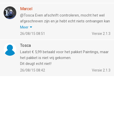
Marcel
@Tosca Even afschrift controleren, mocht het wel
afgeschreven zijn en je hebt echt niets ontvangen kan
je mogelijk je geld terug krijgen door een probleem te
Meer
melden.
26/08/15 08:51
Versie 2.1.3
Apple heeft dat laatst nog eens makkelijker gemaakt,
dus hoe je dat doet is
hier te vinden
.
Tosca
Laatst € 5,99 betaald voor het pakket Paintings, maar
het pakket is niet vrij gekomen.
Dit deugt echt niet!
26/08/15 08:42
Versie 2.1.3