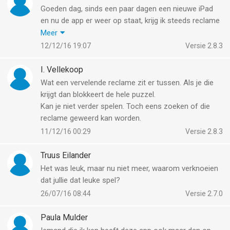
Goeden dag, sinds een paar dagen een nieuwe iPad
en nu de app er weer op staat, krijg ik steeds reclame
aan de rechterkant.
Meer
Hoe krijg ik het weg?
12/12/16 19:07
Versie 2.8.3
Graag reactie
I. Vellekoop
Wat een vervelende reclame zit er tussen. Als je die
krijgt dan blokkeert de hele puzzel.
Kan je niet verder spelen. Toch eens zoeken of die
reclame geweerd kan worden.
11/12/16 00:29
Versie 2.8.3
Truus Eilander
Het was leuk, maar nu niet meer, waarom verknoeien
dat jullie dat leuke spel?
26/07/16 08:44
Versie 2.7.0
Paula Mulder