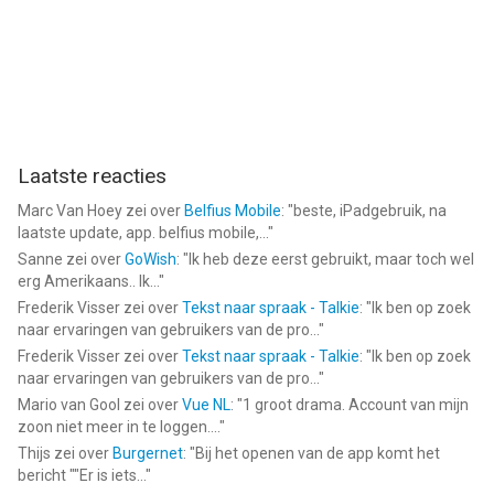
Laatste reacties
Marc Van Hoey
zei over
Belfius Mobile
: "
beste, iPadgebruik, na
laatste update, app. belfius mobile,...
"
Sanne
zei over
GoWish
: "
Ik heb deze eerst gebruikt, maar toch wel
erg Amerikaans.. Ik...
"
Frederik Visser
zei over
Tekst naar spraak - Talkie
: "
Ik ben op zoek
naar ervaringen van gebruikers van de pro...
"
Frederik Visser
zei over
Tekst naar spraak - Talkie
: "
Ik ben op zoek
naar ervaringen van gebruikers van de pro...
"
Mario van Gool
zei over
Vue NL
: "
1 groot drama. Account van mijn
zoon niet meer in te loggen....
"
Thijs
zei over
Burgernet
: "
Bij het openen van de app komt het
bericht ""Er is iets...
"