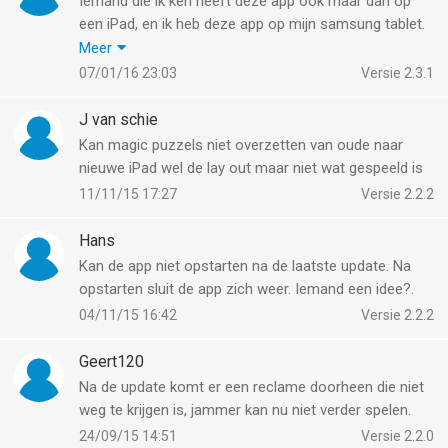
Iemand die ik ken heeft deze app ook maar dan op
een iPad, en ik heb deze app op mijn samsung tablet.
Maar zij heeft wel tot 550 stukjes van puzzelen en ik
Meer
maar tot 280 stukjes, hoe kan dat?
07/01/16 23:03
Versie 2.3.1
Graag hoor ik het graag hoe dat kan of hoe ik het
moet aanpassen ofzo
J van schie
Kan magic puzzels niet overzetten van oude naar
nieuwe iPad wel de lay out maar niet wat gespeeld is
11/11/15 17:27
Versie 2.2.2
Hans
Kan de app niet opstarten na de laatste update. Na
opstarten sluit de app zich weer. Iemand een idee?.
04/11/15 16:42
Versie 2.2.2
Geert120
Na de update komt er een reclame doorheen die niet
weg te krijgen is, jammer kan nu niet verder spelen.
24/09/15 14:51
Versie 2.2.0