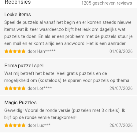
services/itunes/dev/stdeula/
Recensies
1205
geschreven reviews
Privacybeleid: https://zimad.com/policy/
Leuke items
--
Speel de puzzels al vanaf het begin en er komen steeds nieuwe
items,wat ik zeer waardeer,zo blijft het leuk om dagelijks wat
Magic Jigsaw Puzzles - Puzzel van ZiMAD is een app voor
puzzels te doen. En als er een probleem met de puzzels stuur je
iPhone, iPad en iPod touch met iOS versie 15.0 of hoger,
een mail en er komt alrijd een andwoord. Het is een aanrader.
geschikt bevonden voor gebruikers met leeftijden vanaf
4 jaar
.
door Han*****
01/08/2026
Informatie voor Magic Jigsaw Puzzles - Puzzelis het laatst
Prima puzzel spel
vergeleken op 9 Aug om 01:06.
Wat mij betreft het beste. Veel gratis puzzels en de
mogelijkheid om (kosteloos) te sparen voor puzzels op thema.
door Lot****
29/07/2026
Magic Puzzles
Geweldig! Vooral de ronde versie (puzzelen met 3 cirkels). Ik
blijf op de ronde versie terugkomen!
door Luc***
26/07/2026