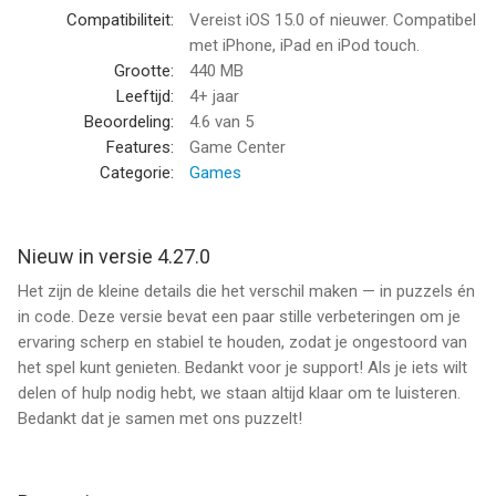
voltooien!
Compatibiliteit:
Vereist iOS 15.0 of nieuwer. Compatibel
- Draaimodus voor een grotere uitdaging! Verplaats stukken in
met iPhone, iPad en iPod touch.
groepen!
Grootte:
440 MB
- Doe mee aan wekelijkse toernooien en spellen! Strijd tegen je
Leeftijd:
4+ jaar
vrienden!
Beoordeling:
4.6
van 5
- Een grote verzameling puzzels met dieren, schilderijen,
Features:
Game Center
landschappen, portretten en collecties van onze partners!
Categorie:
Games
- Eenvoudige besturing om puzzels eenvoudig op te lossen!
Je kunt je eigen Magic Jigsaw Puzzles-profiel maken en alle
Nieuw in versie 4.27.0
puzzelpakketten die je hebt gedownload op één plek vinden.
Het zijn de kleine details die het verschil maken — in puzzels én
Daarnaast kun je heel makkelijk pakketten die je per ongeluk
in code. Deze versie bevat een paar stille verbeteringen om je
hebt verwijderd herstellen.
ervaring scherp en stabiel te houden, zodat je ongestoord van
het spel kunt genieten. Bedankt voor je support! Als je iets wilt
Deel je eigen beste puzzels met vrienden of met de Magic
delen of hulp nodig hebt, we staan altijd klaar om te luisteren.
Jigsaw Puzzles-community op Facebook
Bedankt dat je samen met ons puzzelt!
https://www.facebook.com/Magic.Puzzles.Community/
Gebruiksvoorwaarden: https://www.apple.com/legal/internet-