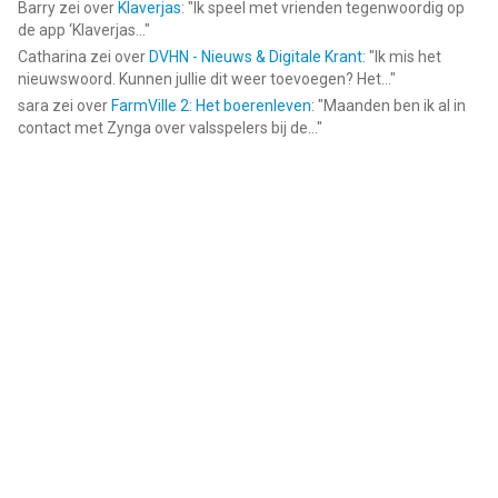
Barry
zei over
Klaverjas
: "
Ik speel met vrienden tegenwoordig op
de app ‘Klaverjas...
"
Catharina
zei over
DVHN - Nieuws & Digitale Krant
: "
Ik mis het
nieuwswoord. Kunnen jullie dit weer toevoegen? Het...
"
sara
zei over
FarmVille 2: Het boerenleven
: "
Maanden ben ik al in
contact met Zynga over valsspelers bij de...
"