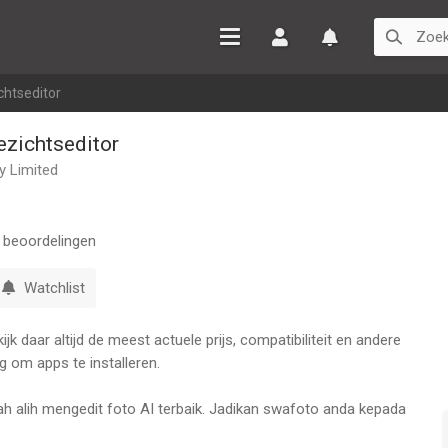
Inloggen
Watchlist
chtseditor
ezichtseditor
 Limited
beoordelingen
Watchlist
k daar altijd de meest actuele prijs, compatibiliteit en andere
g om apps te installeren.
h alih mengedit foto AI terbaik. Jadikan swafoto anda kepada
ing popular dengan 500 juta muat turun sehingga kini. FaceApp