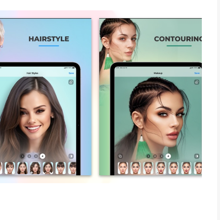
pta edit bertaraf Insta secara percuma. Tiada lagi ketikan
 ada di sini untuk mencipta edit yang lancar dan fotorealistik
kan masa berjam-jam di photoshop lagi!
ngan penapis Impresi
kembangan