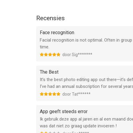
- Gebruiksvoorwaarden: https://www.faceapp.co
- Privacybeleid: https://www.faceapp.com/privacy
Recensies
Aarzel niet om contact met ons op te nemen vi
Face recognition
--
Facial recognition is not optimal. Often in group
time.
FaceApp: dé gezichtseditor van FaceApp Technolo
door Sig*******
iOS versie 17.0 of hoger, geschikt bevonden voor 
Informatie voor FaceApp: dé gezichtseditoris het
The Best
It’s the best photo editing app out there—it’s de
I’ve had an annual subscription for several year
door Tat******
App geeft steeds error
Ik gebruik deze app al jaren en al een maand do
was dat niet zo graag update invoeren !