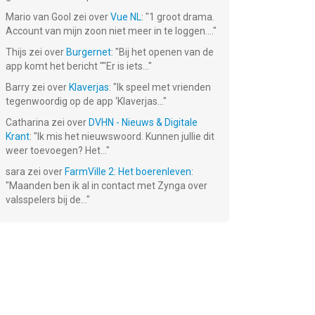
Mario van Gool
zei over
Vue NL
: "
1 groot drama.
Account van mijn zoon niet meer in te loggen....
"
Thijs
zei over
Burgernet
: "
Bij het openen van de
app komt het bericht ""Er is iets...
"
Barry
zei over
Klaverjas
: "
Ik speel met vrienden
tegenwoordig op de app ‘Klaverjas...
"
Catharina
zei over
DVHN - Nieuws & Digitale
Krant
: "
Ik mis het nieuwswoord. Kunnen jullie dit
weer toevoegen? Het...
"
sara
zei over
FarmVille 2: Het boerenleven
:
"
Maanden ben ik al in contact met Zynga over
valsspelers bij de...
"