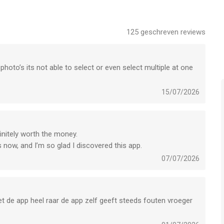
m/terms
125
geschreven reviews
a support.ios@faceapp.com
 photo’s its not able to select or even select multiple at one
gy Limited is een app voor iPhone, iPad en iPod touch met
15/07/2026
gebruikers met leeftijden vanaf
12 jaar
.
 laatst vergeleken op 7 Aug om 18:23.
finitely worth the money.
s now, and I’m so glad I discovered this app.
07/07/2026
et de app heel raar de app zelf geeft steeds fouten vroeger