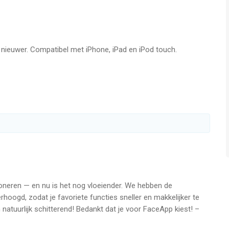
 untuk membandingkan sebelum & selepas
lagi
f nieuwer. Compatibel met iPhone, iPad en iPod touch.
g bertentangan
 terbaik untuk anda
opular
rbeza
pular
cil
ioneren — en nu is het nog vloeiender. We hebben de
sosial kegemaran anda
erhoogd, zodat je favoriete functies sneller en makkelijker te
n natuurlijk schitterend! Bedankt dat je voor FaceApp kiest! –
emeriahkan media sosial!