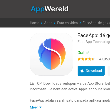
AppWereld
Home
>
Apps
>
Foto en video
>
FaceApp: dé gezi
FaceApp: dé g
FaceApp Technology
Gratis!
·
47.950
Download
LET OP: Downloads verlopen via de App Store, bekij
informatie. Je hebt een actief Apple account nodi
FaceApp adalah salah satu daripada aplikasi muda
potret model dengan salah satu aplikasi yang pal
Meer