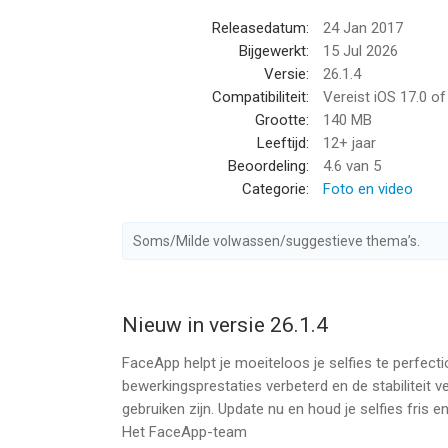
- Alat Perbandingan Mudah pada setiap langkah
Releasedatum:
24 Jan 2017
- Kawalan muktamad suhu, penepuan dan banyak 
Bijgewerkt:
15 Jul 2026
Versie:
26.1.4
BERSERONOK
Compatibiliteit:
Vereist iOS 17.0 o
Grootte:
140 MB
- Lihat bagaimana rupa anda sebagai jantina yan
Leeftijd:
12+ jaar
- Biarkan AI mencari gaya dan warna rambut yang
Beoordeling:
4.6
van 5
- Penuaan: cuba penapis Tua & Muda kami yang p
Categorie:
Foto en video
- Pinjam gaya kegemaran anda dari foto yang be
- Letakkan muka anda dalam babak filem yang po
Soms/Milde volwassen/suggestieve thema’s.
- Cuba penapis berat: jadi lebih besar atau lebih ke
- Dan banyak lagi penapis perayaan!
BERSEDIA UNTUK BERKONGSI?
Nieuw in versie 26.1.4
FaceApp helpt je moeiteloos je selfies te perfect
Kongsi edit FaceApp anda terus ke akaun media 
bewerkingsprestaties verbeterd en de stabiliteit v
gebruiken zijn. Update nu en houd je selfies fris e
Hanya SATU ketikan dan foto anda sedia untuk m
Het FaceApp-team