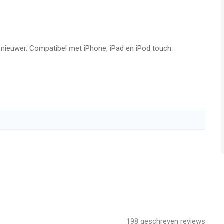
rtenties effectief worden uitgeschakeld.
gegevens tegen netwerk- en wifi-snoopers door veel sites te
 informatie over je browser en apparaat te combineren en
f nieuwer. Compatibel met iPhone, iPad en iPod touch.
om een unieke ID voor je te maken.
): synchroniseer versleutelde bladwijzers en wachtwoorden op
enk met de Fire Button.
rkeuren in om cookies te minimaliseren en privacy te
ar zijn in de meeste browsers.
pparaten.
ai: chat privé met AI-modellen die zijn gebouwd voor complexe
 persoonlijke informatie van sites die deze opslaan en
198
geschreven reviews