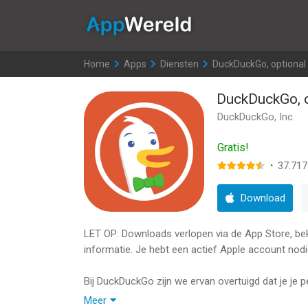
AppWereld
Home
>
Apps
>
Diensten
>
DuckDuckGo, optional 
DuckDuckGo, o
DuckDuckGo, Inc.
Gratis!
·
37.717
Download
LET OP: Downloads verlopen via de App Store, bekij
informatie. Je hebt een actief Apple account nodi
Bij DuckDuckGo zijn we ervan overtuigd dat je je
hackers, oplichters en privacy-invasieve bedrij
Meer