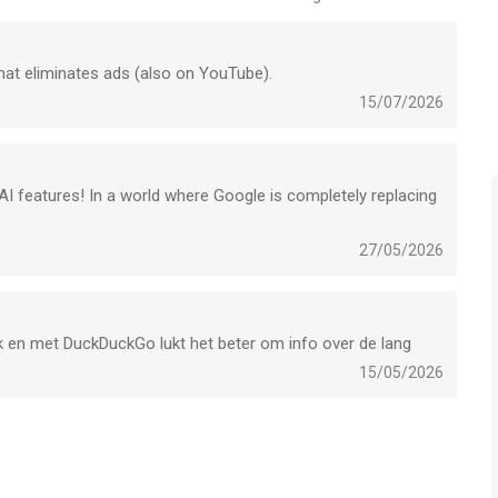
stolen, helpen we je deze te herstellen.
that eliminates ads (also on YouTube).
t op je Apple-account totdat je opzegt, wat je kunt doen in de
15/07/2026
ladres op te geven om je abonnement op andere apparaten te
bruiken om je abonnement te verifiëren. Voor de
je https://duckduckgo.com/pro/privacy-terms
op https://help.duckduckgo.com/privacy/web-tracking-
f AI features! In a world where Google is completely replacing
27/05/2026
/terms
kadvertenties: hoewel er enkele beperkingen zijn nadat je op
an advertenties op DuckDuckGo anoniem. Lees hier meer
g-protections
euk en met DuckDuckGo lukt het beter om info over de lang
15/05/2026
. is een app voor iPhone, iPad en iPod touch met iOS versie
 met leeftijden vanaf
17 jaar
.