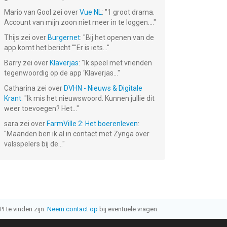
Mario van Gool
zei over
Vue NL
: "
1 groot drama.
Account van mijn zoon niet meer in te loggen....
"
Thijs
zei over
Burgernet
: "
Bij het openen van de
app komt het bericht ""Er is iets...
"
Barry
zei over
Klaverjas
: "
Ik speel met vrienden
tegenwoordig op de app ‘Klaverjas...
"
Catharina
zei over
DVHN - Nieuws & Digitale
Krant
: "
Ik mis het nieuwswoord. Kunnen jullie dit
weer toevoegen? Het...
"
sara
zei over
FarmVille 2: Het boerenleven
:
"
Maanden ben ik al in contact met Zynga over
valsspelers bij de...
"
I te vinden zijn.
Neem contact op
bij eventuele vragen.