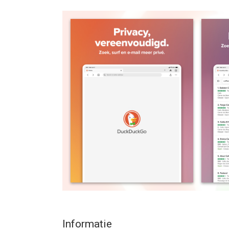
verkiezen miljoenen mensen DuckDuckGo boven C
browsen. Onze ingebouwde zoekmachine lijkt op 
blokkeert YouTube-advertenties, invasieve webad
afgeleid en andere bedrijven niet langer jouw ge
functies, Search Assist en Duck.ai, zijn privé en 
onze browser gratis. We verdienen geld met zoeka
gegevens uit te buiten. Krijg weer de controle ov
voor gegevensbescherming, niet voor gegevensve
BELANGRIJKSTE FUNCTIEKENMERKEN
Bescherm je zoekopdrachten standaard: DuckDuckG
zoeken zonder te worden gevolgd.
Scherm je browsegeschiedenis af: onze externe T
voordat ze worden geladen en gaat daarmee een 
standaard bieden.
Privé chatten met AI: Duck.ai laat je privégespr
ons en nooit gebruikt om AI te trainen.
Beveilig je e-mail (optioneel): gebruik Email Prot
bestaande e-mailadres te verbergen met @duck.
Informatie
Blokkeer advertenties: Onze browser blokkeert Y