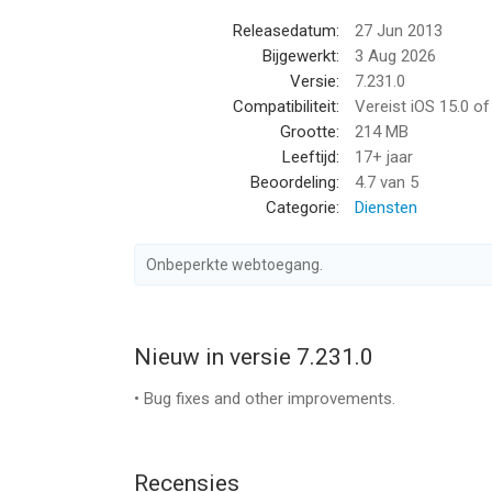
websites worden geladen, waardoor gerichte adve
Releasedatum:
27 Jun 2013
Dwing versleuteling automatisch af: bescherm je 
Bijgewerkt:
3 Aug 2026
dwingen een HTTPS-verbinding te gebruiken.
Versie:
7.231.0
Ontsnap aan fingerprinting: blokkeer pogingen om
Compatibiliteit:
Vereist iOS 15.0 o
maak het op die manier moeilijker voor bedrijven 
Grootte:
214 MB
Synchroniseer en maak veilig back-ups (optioneel
Leeftijd:
17+ jaar
je apparaten.
Beoordeling:
4.7
van 5
Wis je tabbladen en browsegegevens in een oogw
Categorie:
Diensten
Verban cookie pop-ups en stel automatisch je voo
maximaliseren.
Onbeperkte webtoegang.
En nog veel meer beveiligingen die niet beschikba
DuckDuckGo-abonnement
Abonnees krijgen:
Nieuw in versie 7.231.0
• Ons VPN: Beveilig je verbinding op maximaal 5 a
• Bug fixes and other improvements.
• Toegang tot geavanceerde AI-modellen in Duck.
taken.
• Personal Information Removal: zoek en verwijder
verkopen.
Recensies