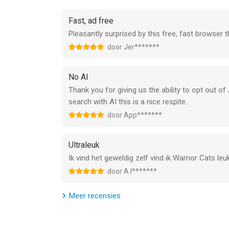
• Identity Theft Restoration: als je identiteit is ge
Fast, ad free
DuckDuckGo-abonnement prijzen & voorwaarden
Pleasantly surprised by this free, fast browser 
De betaling wordt automatisch in rekening gebrach
door Jer*******
app-instellingen. Je hebt de optie om een e-mai
activeren, en we zullen dat e-mailadres alleen ge
servicevoorwaarden en het privacybeleid bezoek 
No AI
Lees meer over onze gratis trackingbescherming 
Thank you for giving us the ability to opt out o
protections
search with AI this is a nice respite.
Privacybeleid: https://duckduckgo.com/privacy/
door App*******
Algemene voorwaarden: https://duckduckgo.com
Opmerking over externe Tracker Protection en zoe
Ultraleuk
zoekadvertenties hebt geklikt, is het bekijken v
https://help.duckduckgo.com/privacy/web-trackin
Ik vind het geweldig zelf vind ik Warrior Cats l
door A I*******
--
Meer recensies
DuckDuckGo, optional Duck.ai van DuckDuckGo, Inc
15.0 of hoger, geschikt bevonden voor gebruikers