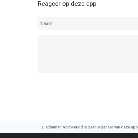
Reageer op deze app
Informatie voor DuckDuckGo, optional Duck.aiis h
Disclaimer: AppWereld is geen eigenaar van deze applic