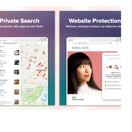
hrome en andere browsers om online te zoeken en te
Google, maar volgt je zoekopdrachten nooit. Onze browser
vertenties en cookiepop-ups, waardoor je minder wordt
gevens kunnen verzamelen. Onze optionele geïntegreerde AI-
gebruiken jouw gegevens nooit om AI te trainen. Bovendien is
dvertenties die de privacy respecteren, niet door jouw
er je persoonlijke gegevens met de browser die is ontworpen
rzameling.
o Search is ingebouwd, zodat je gemakkelijk online kunt
racker Loading Protection blokkeert de meeste trackers
heel stuk verder dan wat de meeste populaire browsers
ekken voeren metAI-modellen van derden, geanonimiseerd door
ection om de meeste e-mailtrackers te blokkeren en je
com-adressen.
ouTube-advertenties en voorkomt dat invasieve trackers op