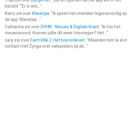
Thijs
zei over
Burgernet
: "
Bij het openen van de app komt het
bericht ""Er is iets...
"
Barry
zei over
Klaverjas
: "
Ik speel met vrienden tegenwoordig op
de app ‘Klaverjas...
"
Catharina
zei over
DVHN - Nieuws & Digitale Krant
: "
Ik mis het
nieuwswoord. Kunnen jullie dit weer toevoegen? Het...
"
sara
zei over
FarmVille 2: Het boerenleven
: "
Maanden ben ik al in
contact met Zynga over valsspelers bij de...
"