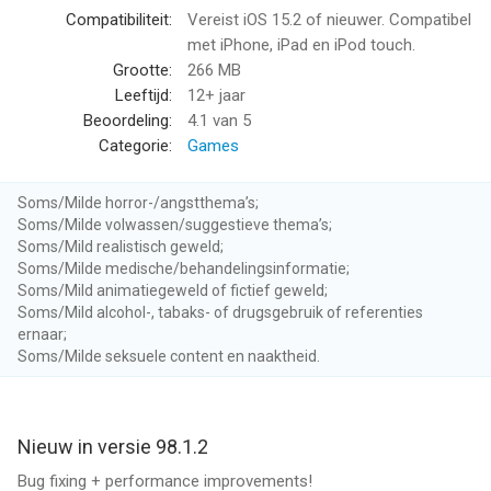
Clash of Blocks! van Popcore GmbH is een app voor iPhone,
Compatibiliteit:
Vereist iOS 15.2 of nieuwer. Compatibel
iPad en iPod touch met iOS versie 15.2 of hoger, geschikt
met iPhone, iPad en iPod touch.
bevonden voor gebruikers met leeftijden vanaf
12 jaar
.
Grootte:
266 MB
Leeftijd:
12+ jaar
Informatie voor Clash of Blocks!is het laatst vergeleken op 10
Beoordeling:
4.1
van 5
Aug om 07:41.
Categorie:
Games
Soms/Milde horror-/angstthema’s;
Soms/Milde volwassen/suggestieve thema’s;
Soms/Mild realistisch geweld;
Soms/Milde medische/behandelingsinformatie;
Soms/Mild animatiegeweld of fictief geweld;
Soms/Mild alcohol-, tabaks- of drugsgebruik of referenties
ernaar;
Soms/Milde seksuele content en naaktheid.
Nieuw in versie 98.1.2
Bug fixing + performance improvements!