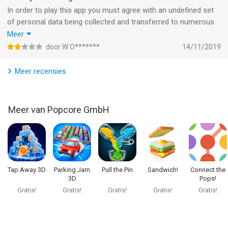
In order to play this app you must agree with an undefined set
of personal data being collected and transferred to numerous
third parties for commercial purposes. It’s hard to grasp what
Meer
information is actually collected from your device and
door W O*******
14/11/2019
transferred.
I have not agreed and therefore not played the game. It is
Meer recensies
admirable that they show you this beforehand though, so my
compliments to the developers for taking at least some good
steps in transparency.
Meer van Popcore GmbH
Tap Away 3D
Parking Jam
Pull the Pin
Sandwich!
Connect the
3D
Pops!
Gratis!
Gratis!
Gratis!
Gratis!
Gratis!