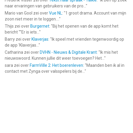
Frederik Visser
zei over
Tekst naar spraak - Talkie
: "
Ik ben op zoek
naar ervaringen van gebruikers van de pro...
"
Mario van Gool
zei over
Vue NL
: "
1 groot drama. Account van mijn
zoon niet meer in te loggen....
"
Thijs
zei over
Burgernet
: "
Bij het openen van de app komt het
bericht ""Er is iets...
"
Barry
zei over
Klaverjas
: "
Ik speel met vrienden tegenwoordig op
de app ‘Klaverjas...
"
Catharina
zei over
DVHN - Nieuws & Digitale Krant
: "
Ik mis het
nieuwswoord. Kunnen jullie dit weer toevoegen? Het...
"
sara
zei over
FarmVille 2: Het boerenleven
: "
Maanden ben ik al in
contact met Zynga over valsspelers bij de...
"