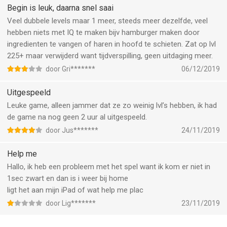
Begin is leuk, daarna snel saai
Veel dubbele levels maar 1 meer, steeds meer dezelfde, veel
hebben niets met IQ te maken bijv hamburger maken door
ingredienten te vangen of haren in hoofd te schieten. Zat op lvl
225+ maar verwijderd want tijdverspilling, geen uitdaging meer.
door Gri*******
06/12/2019
Uitgespeeld
Leuke game, alleen jammer dat ze zo weinig lvl’s hebben, ik had
de game na nog geen 2 uur al uitgespeeld.
door Jus*******
24/11/2019
Help me
Hallo, ik heb een probleem met het spel want ik kom er niet in
1sec zwart en dan is i weer bij home
ligt het aan mijn iPad of wat help me plac
door Lig*******
23/11/2019