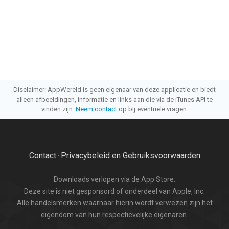
Disclaimer: AppWereld is geen eigenaar van deze applicatie en biedt
alleen afbeeldingen, informatie en links aan die via de iTunes API te
vinden zijn.
Neem contact op
bij eventuele vragen.
Contact
Privacybeleid en Gebruiksvoorwaarden
·
Downloads verlopen via de App Store.
Deze site is niet gesponsord of onderdeel van Apple, Inc.
Alle handelsmerken waarnaar hierin wordt verwezen zijn het
eigendom van hun respectievelijke eigenaren.