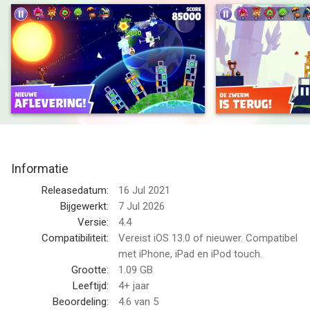
en Halgoritme!
- Met meer dan 60 afleveringen bezorgen onze maandelijkse
updates je frisse en vurige content om te ontdekken, met
momenteel meer dan 2000 beschikbare levels!
- Slinger door de kermisfunctie om te draaien voor dagelijkse
beloningen, win unieke vogelkostuums en ontdek andere leuke
activiteiten!
- Ga je te buiten aan onze prachtige, handgemaakte nieuwe
levels met spannende tussenfilmpjes en ervaar hoe het verhaal
van de zwerm verder gaat!
Informatie
- Eierjacht-EVENEMENT: speel als de varkens en probeer de
eieren van de vogels uit hun nest te stelen! O-o!
Releasedatum:
16 Jul 2021
- Wekelijkse COMPETITIE: klim op in onze klassementen en
Bijgewerkt:
7 Jul 2026
versla medespelers! Kun jij de hoogste score behalen? Elke
Versie:
4.4
week een nieuwe aflevering.
Compatibiliteit:
Vereist iOS 13.0 of nieuwer. Compatibel
met iPhone, iPad en iPod touch.
--
Grootte:
1.09 GB
Leeftijd:
4+ jaar
Angry Birds Reloaded van Rovio Entertainment Oyj is een app
Beoordeling:
4.6
van 5