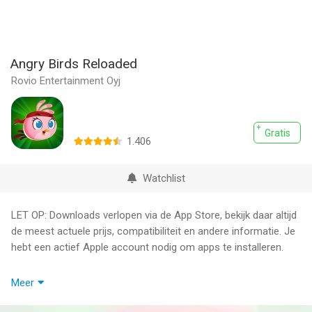
Angry Birds Reloaded
Rovio Entertainment Oyj
Gratis
1.406
Watchlist
LET OP: Downloads verlopen via de App Store, bekijk daar altijd
de meest actuele prijs, compatibiliteit en andere informatie. Je
hebt een actief Apple account nodig om apps te installeren.
- Angry Birds Space wordt hier opnieuw uitgebracht! Sluit je aan
Meer
bij de zwerm en ontdek hun beizondere reis opnieuw!
- Speel met onze NIEUWE ruimtevogels: Iron Bird, Scarlet Wing