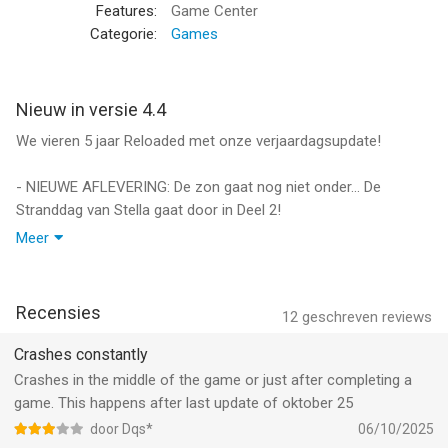
voor iPhone, iPad en iPod touch met iOS versie 13.0 of hoger,
Features:
Game Center
geschikt bevonden voor gebruikers met leeftijden vanaf
Categorie:
Games
4 jaar
.
Informatie voor Angry Birds Reloadedis het laatst vergeleken
op 7 Aug om 14:51.
Nieuw in versie 4.4
We vieren 5 jaar Reloaded met onze verjaardagsupdate!
- NIEUWE AFLEVERING: De zon gaat nog niet onder... De
Stranddag van Stella gaat door in Deel 2!
- NIEUWE FUNCTIE: Gale komt aan op Gouden Eiland!
Meer
- EIERJACHT: Varkens gaan door Geheim gebied-afleveringen
op een nostalgische eierjacht!
- BONUSLEVELS: Steel de show met Grote knor-bonuslevels!
Recensies
12
geschreven reviews
- VERJAARDAGSKOSTUUM-WEDSTRIJD: Kom bij onze Discord
om mee te doen en te laten zien hoe creatief je bent!
Crashes constantly
Crashes in the middle of the game or just after completing a
game. This happens after last update of oktober 25
door Dqs*
06/10/2025