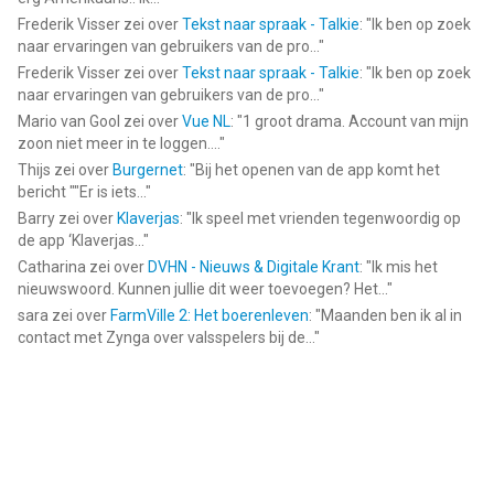
Frederik Visser
zei over
Tekst naar spraak - Talkie
: "
Ik ben op zoek
naar ervaringen van gebruikers van de pro...
"
Frederik Visser
zei over
Tekst naar spraak - Talkie
: "
Ik ben op zoek
naar ervaringen van gebruikers van de pro...
"
Mario van Gool
zei over
Vue NL
: "
1 groot drama. Account van mijn
zoon niet meer in te loggen....
"
Thijs
zei over
Burgernet
: "
Bij het openen van de app komt het
bericht ""Er is iets...
"
Barry
zei over
Klaverjas
: "
Ik speel met vrienden tegenwoordig op
de app ‘Klaverjas...
"
Catharina
zei over
DVHN - Nieuws & Digitale Krant
: "
Ik mis het
nieuwswoord. Kunnen jullie dit weer toevoegen? Het...
"
sara
zei over
FarmVille 2: Het boerenleven
: "
Maanden ben ik al in
contact met Zynga over valsspelers bij de...
"