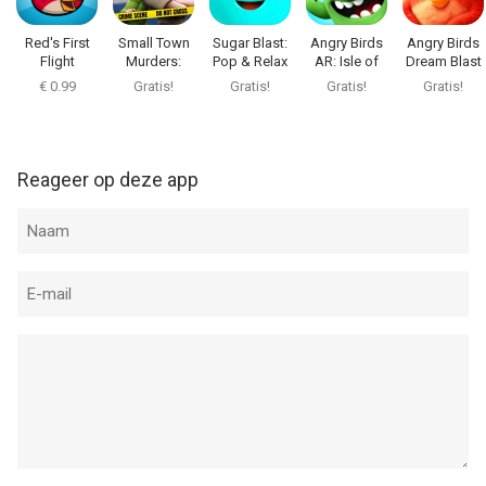
Red's First
Small Town
Sugar Blast:
Angry Birds
Angry Birds
Flight
Murders:
Pop & Relax
AR: Isle of
Dream Blast
Match 3
Pigs
€ 0.99
Gratis!
Gratis!
Gratis!
Gratis!
Reageer op deze app