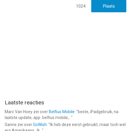
1024
Laatste reacties
Marc Van Hoey
zei over
Belfius Mobile
: "
beste, iPadgebruik, na
laatste update, app. belfius mobile,...
"
Sanne
zei over
GoWish
: "
Ik heb deze eerst gebruikt, maar toch wel
erg Amerikaans.. Ik...
"