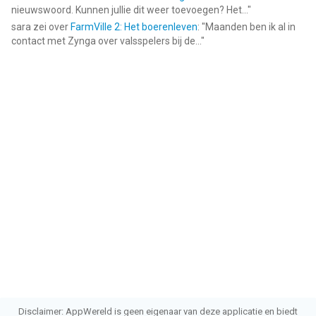
nieuwswoord. Kunnen jullie dit weer toevoegen? Het...
"
sara
zei over
FarmVille 2: Het boerenleven
: "
Maanden ben ik al in
contact met Zynga over valsspelers bij de...
"
Disclaimer: AppWereld is geen eigenaar van deze applicatie en biedt