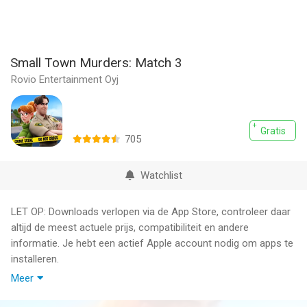
Small Town Murders: Match 3
Rovio Entertainment Oyj
Gratis
705
Watchlist
LET OP: Downloads verlopen via de App Store, controleer daar
altijd de meest actuele prijs, compatibiliteit en andere
informatie. Je hebt een actief Apple account nodig om apps te
installeren.
Meer
Welkom in Thornton Grove, een idyllisch dorpje ver verwijderd
van de drukke stad. Het leven is hier eenvoudiger. De mensen