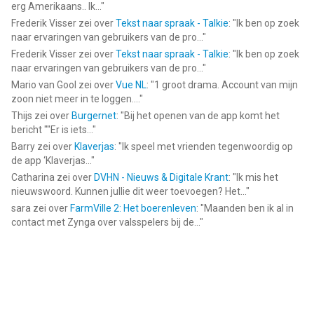
erg Amerikaans.. Ik...
"
Frederik Visser
zei over
Tekst naar spraak - Talkie
: "
Ik ben op zoek
naar ervaringen van gebruikers van de pro...
"
Frederik Visser
zei over
Tekst naar spraak - Talkie
: "
Ik ben op zoek
naar ervaringen van gebruikers van de pro...
"
Mario van Gool
zei over
Vue NL
: "
1 groot drama. Account van mijn
zoon niet meer in te loggen....
"
Thijs
zei over
Burgernet
: "
Bij het openen van de app komt het
bericht ""Er is iets...
"
Barry
zei over
Klaverjas
: "
Ik speel met vrienden tegenwoordig op
de app ‘Klaverjas...
"
Catharina
zei over
DVHN - Nieuws & Digitale Krant
: "
Ik mis het
nieuwswoord. Kunnen jullie dit weer toevoegen? Het...
"
sara
zei over
FarmVille 2: Het boerenleven
: "
Maanden ben ik al in
contact met Zynga over valsspelers bij de...
"