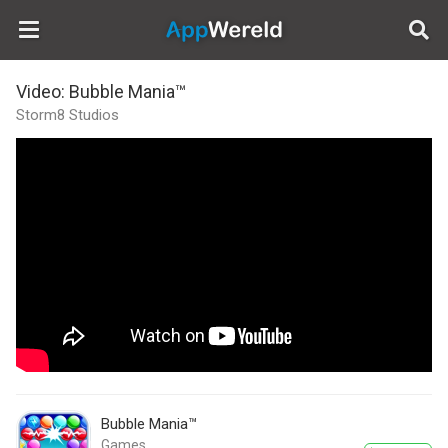
AppWereld
Video: Bubble Mania™
Storm8 Studios
Bubble Mania™
Games