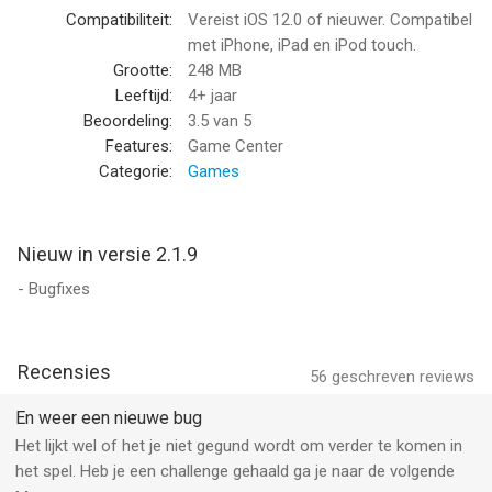
swamps, amazing airships, and chocolate covered islands!
Compatibiliteit:
Vereist iOS 12.0 of nieuwer. Compatibel
Travel across an amazing world filled with color and variety on
met iPhone, iPad en iPod touch.
a saga to rescue the trapped Babies! Shoot and pop bubbles to
Grootte:
248 MB
rescue the Babies trapped inside, and create combos to score
Leeftijd:
4+ jaar
even higher. As you blast more bubbles, you’ll unlock new areas
Beoordeling:
3.5
van 5
filled with more challenges!
Features:
Game Center
Categorie:
Games
Score Big Bonuses - beat your friends’ scores!
Use Bubble-Boosts and combos to get bonuses and score big!
Ricochet Bubbles using the trail of dots to land trick shots, and
Nieuw in versie 2.1.9
drop Bubbles to pop them instantly.
- Bugfixes
Power Up with Rainbow and Bomb Bubbles!
Puzzle games have you on edge? Don’t get angry – get
powered up! Use Rainbow Bubbles to pop any color, Bomb
Recensies
56
geschreven reviews
Bubbles to blast through the level, or Super Score to double
your points! Keep playing to discover even more fun power-
En weer een nieuwe bug
ups! Can you master them all?
Het lijkt wel of het je niet gegund wordt om verder te komen in
het spel. Heb je een challenge gehaald ga je naar de volgende