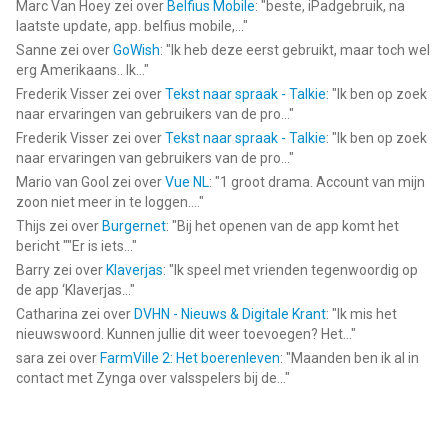
Marc Van Hoey
zei over
Belfius Mobile
: "
beste, iPadgebruik, na
laatste update, app. belfius mobile,...
"
Sanne
zei over
GoWish
: "
Ik heb deze eerst gebruikt, maar toch wel
erg Amerikaans.. Ik...
"
Frederik Visser
zei over
Tekst naar spraak - Talkie
: "
Ik ben op zoek
naar ervaringen van gebruikers van de pro...
"
Frederik Visser
zei over
Tekst naar spraak - Talkie
: "
Ik ben op zoek
naar ervaringen van gebruikers van de pro...
"
Mario van Gool
zei over
Vue NL
: "
1 groot drama. Account van mijn
zoon niet meer in te loggen....
"
Thijs
zei over
Burgernet
: "
Bij het openen van de app komt het
bericht ""Er is iets...
"
Barry
zei over
Klaverjas
: "
Ik speel met vrienden tegenwoordig op
de app ‘Klaverjas...
"
Catharina
zei over
DVHN - Nieuws & Digitale Krant
: "
Ik mis het
nieuwswoord. Kunnen jullie dit weer toevoegen? Het...
"
sara
zei over
FarmVille 2: Het boerenleven
: "
Maanden ben ik al in
contact met Zynga over valsspelers bij de...
"