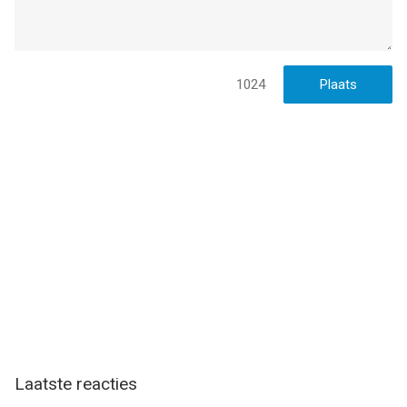
Follow Storm8
www.storm8-studios.com
facebook.com/storm8
twitter.com/storm8
1024
--
Bubble Mania™ van Storm8 Studios is een app voor iPhone,
iPad en iPod touch met iOS versie 12.0 of hoger, geschikt
bevonden voor gebruikers met leeftijden vanaf
4 jaar
.
Informatie voor Bubble Mania™is het laatst vergeleken op 8
Aug om 19:08.
Laatste reacties