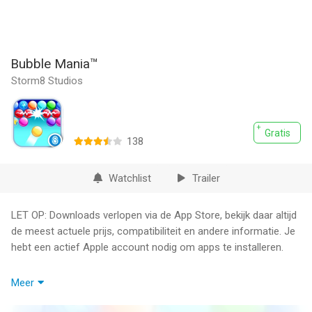
Bubble Mania™
Storm8 Studios
Gratis
138
Watchlist
Trailer
LET OP: Downloads verlopen via de App Store, bekijk daar altijd
de meest actuele prijs, compatibiliteit en andere informatie. Je
hebt een actief Apple account nodig om apps te installeren.
Blast into summer with Bubble Mania, a puzzle-popping
Meer
adventure of epic proportions!