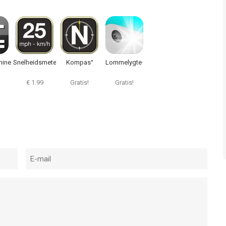
hine#
Snelheidsmeter‰
Kompas°
Lommelygte·
€ 1.99
Gratis!
Gratis!