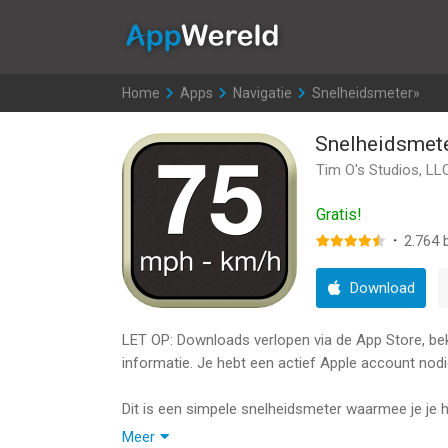
AppWereld
Home
>
Apps
>
Navigatie
>
Snelheidsmeter»
Snelheidsmet
Tim O's Studios, LL
Gratis!
·
2.764
b
Download
LET OP: Downloads verlopen via de App Store, bekij
informatie. Je hebt een actief Apple account nodi
Dit is een simpele snelheidsmeter waarmee je je hu
Meer