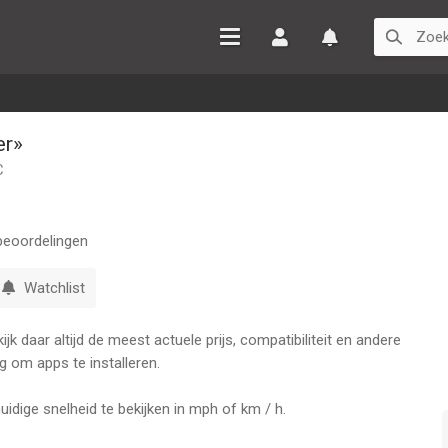
Inloggen
Watchlist
er»
C
eoordelingen
Watchlist
k daar altijd de meest actuele prijs, compatibiliteit en andere
g om apps te installeren.
idige snelheid te bekijken in mph of km / h.