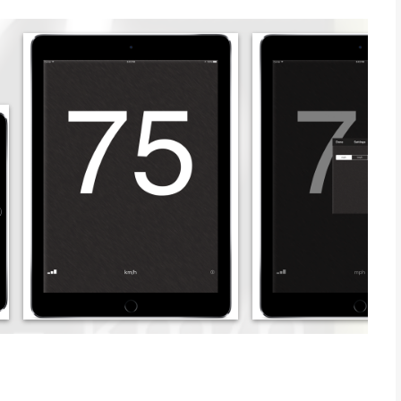
app voor iPhone, iPad en iPod touch met iOS versie 10.0 of
ftijden vanaf
4 jaar
.
geleken op 7 Aug om 13:03.