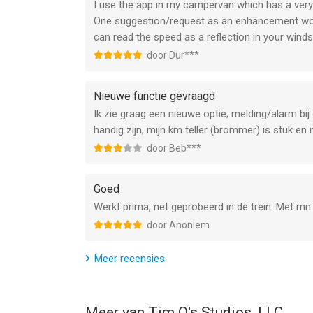
I use the app in my campervan which has a ver
One suggestion/request as an enhancement would
can read the speed as a reflection in your wind
door Dur***
Nieuwe functie gevraagd
Ik zie graag een nieuwe optie; melding/alarm bij 
handig zijn, mijn km teller (brommer) is stuk en
door Beb***
Goed
Werkt prima, net geprobeerd in de trein. Met mn 
door Anoniem
Meer recensies
Meer van Tim O's Studios, LLC