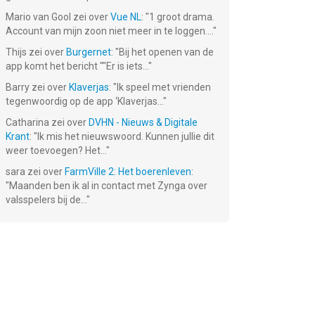
Mario van Gool
zei over
Vue NL
: "
1 groot drama.
Account van mijn zoon niet meer in te loggen....
"
Thijs
zei over
Burgernet
: "
Bij het openen van de
app komt het bericht ""Er is iets...
"
Barry
zei over
Klaverjas
: "
Ik speel met vrienden
tegenwoordig op de app ‘Klaverjas...
"
Catharina
zei over
DVHN - Nieuws & Digitale
Krant
: "
Ik mis het nieuwswoord. Kunnen jullie dit
weer toevoegen? Het...
"
sara
zei over
FarmVille 2: Het boerenleven
:
"
Maanden ben ik al in contact met Zynga over
valsspelers bij de...
"