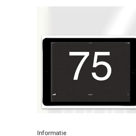
--
Snelheidsmeter» van Tim O's Studios, LLC is een 
hoger, geschikt bevonden voor gebruikers met lee
Informatie voor Snelheidsmeter»is het laatst ver
Informatie