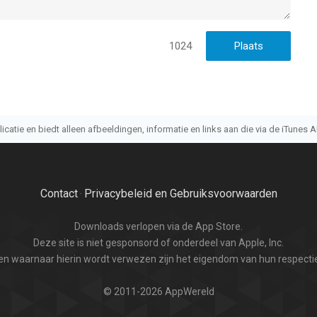
1024
atie en biedt alleen afbeeldingen, informatie en links aan die via de iTunes AP
Contact
Privacybeleid en Gebruiksvoorwaarden
·
Downloads verlopen via de App Store.
Deze site is niet gesponsord of onderdeel van Apple, Inc.
n waarnaar hierin wordt verwezen zijn het eigendom van hun respectie
© 2011-2026 AppWereld