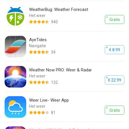
WeatherBug: Weather Forecast
Het weer
Gratis
940
AyeTides
Navigatie
€ 8.99
34
Weather Now PRO: Weer & Radar
Het weer
€ 22.99
132
Weer Live- Weer App
Het weer
Gratis
81