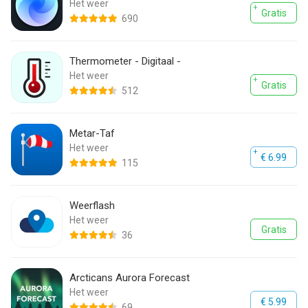
Het weer
Gratis
690
Thermometer - Digitaal -
Het weer
Gratis
512
Metar-Taf
Het weer
€ 6.99
115
Weerflash
Het weer
Gratis
36
Arcticans Aurora Forecast
Het weer
€ 5.99
69