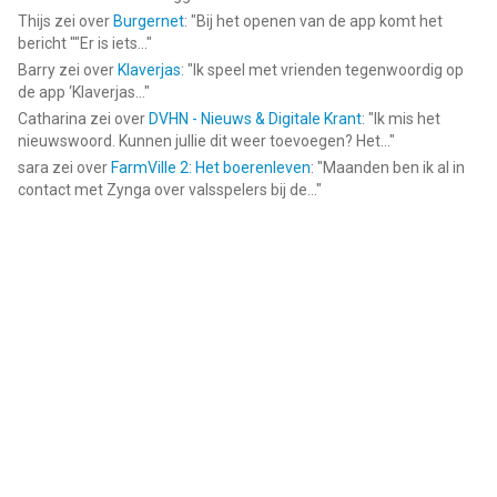
Thijs
zei over
Burgernet
: "
Bij het openen van de app komt het
bericht ""Er is iets...
"
Barry
zei over
Klaverjas
: "
Ik speel met vrienden tegenwoordig op
de app ‘Klaverjas...
"
Catharina
zei over
DVHN - Nieuws & Digitale Krant
: "
Ik mis het
nieuwswoord. Kunnen jullie dit weer toevoegen? Het...
"
sara
zei over
FarmVille 2: Het boerenleven
: "
Maanden ben ik al in
contact met Zynga over valsspelers bij de...
"