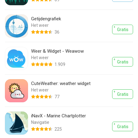
Getijdengrafiek
Het weer
Gratis
36
Weer & Widget - Weawow
Het weer
Gratis
1.909
CuteWeather: weather widget
Het weer
Gratis
77
iNavX - Marine Chartplotter
Navigatie
Gratis
225