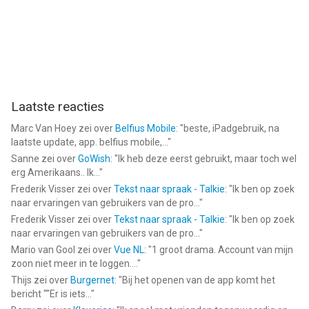
Laatste reacties
Marc Van Hoey
zei over
Belfius Mobile
: "
beste, iPadgebruik, na
laatste update, app. belfius mobile,...
"
Sanne
zei over
GoWish
: "
Ik heb deze eerst gebruikt, maar toch wel
erg Amerikaans.. Ik...
"
Frederik Visser
zei over
Tekst naar spraak - Talkie
: "
Ik ben op zoek
naar ervaringen van gebruikers van de pro...
"
Frederik Visser
zei over
Tekst naar spraak - Talkie
: "
Ik ben op zoek
naar ervaringen van gebruikers van de pro...
"
Mario van Gool
zei over
Vue NL
: "
1 groot drama. Account van mijn
zoon niet meer in te loggen....
"
Thijs
zei over
Burgernet
: "
Bij het openen van de app komt het
bericht ""Er is iets...
"