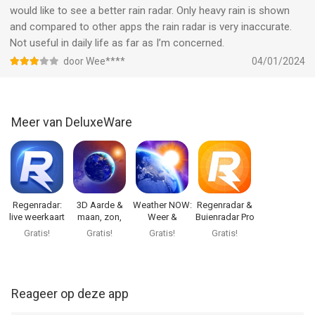
would like to see a better rain radar. Only heavy rain is shown
Ga voor Pro en ontgrendel nog meer
and compared to other apps the rain radar is very inaccurate.
- Toegang tot meerdere professionele dataproviders voor
Not useful in daily life as far as I’m concerned.
maximale nauwkeurigheid in voorspellingen
door Wee****
04/01/2024
- Onbeperkt aantal favoriete locaties opslaan en beheren
- Geavanceerde ochtend- en avondmeldingen met weer, AQI,
UV-index en waarschuwingen
Meer van DeluxeWare
- Meer widgetformaten, lay-outs en voorspellingsgegevens
met uitgebreide grafieken voor nauwkeurige planning
- Volledige toegang tot geavanceerde weerkaartlagen: real-
time Doppler radar, wind, luchtdruk, wolken en neerslag
- Het op Pro-niveau volgen van stormen met gegevens over
geomagnetische stormen
Regenradar:
3D Aarde &
Weather NOW:
Regenradar &
live weerkaart
maan, zon,
Weer &
Buienradar Pro
NL
sterren.
Buienradar
Gratis!
Gratis!
Gratis!
Gratis!
Abonnementsopties
- 1 week - ideaal voor kortetermijngebruik
- 1 jaar met een gratis proefperiode van 7 dagen - de beste
waarde
Reageer op deze app