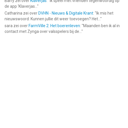
Barry
zei over
Klaverjas
: "
Ik speel met vrienden tegenwoordig op
de app ‘Klaverjas...
"
Catharina
zei over
DVHN - Nieuws & Digitale Krant
: "
Ik mis het
nieuwswoord. Kunnen jullie dit weer toevoegen? Het...
"
sara
zei over
FarmVille 2: Het boerenleven
: "
Maanden ben ik al in
contact met Zynga over valsspelers bij de...
"