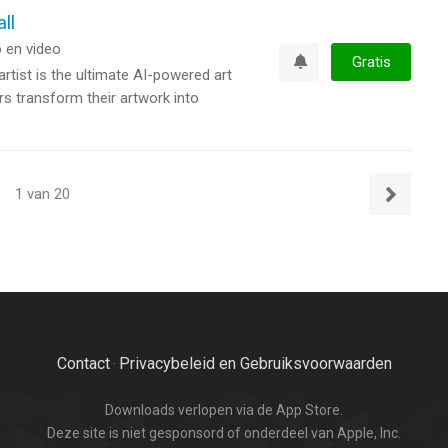
ll
 en video
Gratis
artist is the ultimate AI-powered art
Watchlist
rs transform their artwork into
1 van 20
Volgende
Contact
Privacybeleid en Gebruiksvoorwaarden
·
Downloads verlopen via de App Store.
Deze site is niet gesponsord of onderdeel van Apple, Inc.