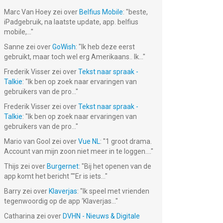
Marc Van Hoey
zei over
Belfius Mobile
: "
beste,
iPadgebruik, na laatste update, app. belfius
mobile,...
"
Sanne
zei over
GoWish
: "
Ik heb deze eerst
gebruikt, maar toch wel erg Amerikaans.. Ik...
"
Frederik Visser
zei over
Tekst naar spraak -
Talkie
: "
Ik ben op zoek naar ervaringen van
gebruikers van de pro...
"
Frederik Visser
zei over
Tekst naar spraak -
Talkie
: "
Ik ben op zoek naar ervaringen van
gebruikers van de pro...
"
Mario van Gool
zei over
Vue NL
: "
1 groot drama.
Account van mijn zoon niet meer in te loggen....
"
Thijs
zei over
Burgernet
: "
Bij het openen van de
app komt het bericht ""Er is iets...
"
Barry
zei over
Klaverjas
: "
Ik speel met vrienden
tegenwoordig op de app ‘Klaverjas...
"
Catharina
zei over
DVHN - Nieuws & Digitale