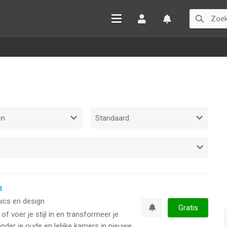
Inloggen
Watchlist
n
ics en design
Gratis
of voer je stijl in en transformeer je
Watchlist
nder je oude en lelijke kamers in nieuwe