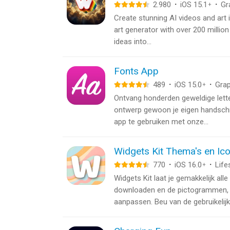
2.980
·
iOS 15.1
·
Gr
+
Create stunning AI videos and art 
art generator with over 200 milli
ideas into...
Fonts App
489
·
iOS 15.0
·
Grap
+
Ontvang honderden geweldige lett
ontwerp gewoon je eigen handschrif
app te gebruiken met onze...
Widgets Kit Thema's en Ic
770
·
iOS 16.0
·
Life
+
Widgets Kit laat je gemakkelijk al
downloaden en de pictogrammen, t
aanpassen. Beu van de gebruikelijke