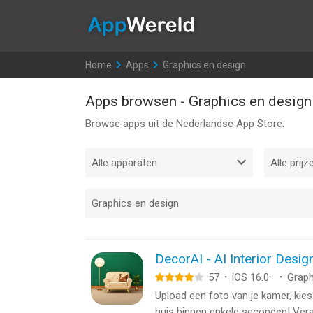
AppWereld
Home
>
Apps
>
Graphics en design
Apps browsen - Graphics en design
Browse apps uit de Nederlandse App Store.
DecorAI - AI Interior Desig
57
·
iOS 16.0
·
Graph
+
Upload een foto van je kamer, kies 
huis binnen enkele seconden! Vera