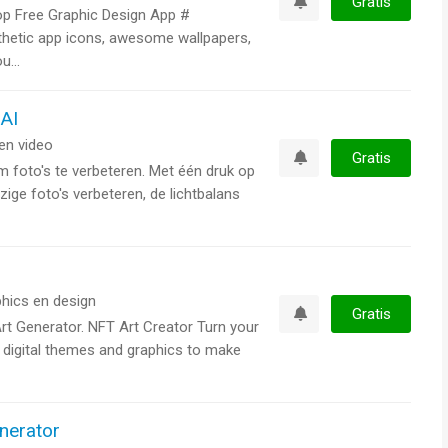
Gratis
op Free Graphic Design App #
Watchlist
thetic app icons, awesome wallpapers,
u...
 AI
en video
Gratis
m foto's te verbeteren. Met één druk op
Watchlist
ige foto's verbeteren, de lichtbalans
hics en design
Gratis
rt Generator. NFT Art Creator Turn your
Watchlist
h digital themes and graphics to make
nerator