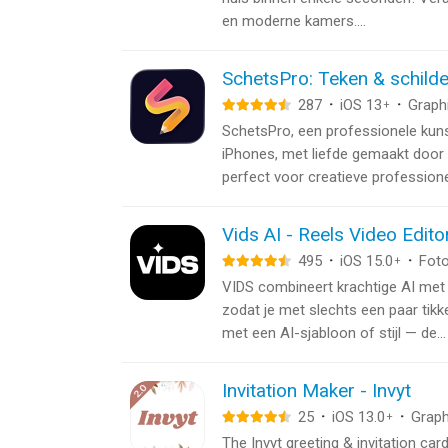
en moderne kamers....
SchetsPro: Teken & schilde
287
·
iOS 13
·
Graph
+
SchetsPro, een professionele kun
iPhones, met liefde gemaakt door
perfect voor creatieve professionel
Vids AI - Reels Video Edito
495
·
iOS 15.0
·
Foto
+
VIDS combineert krachtige AI met 
zodat je met slechts een paar tik
met een AI-sjabloon of stijl — de...
Invitation Maker - Invyt
25
·
iOS 13.0
·
Graph
+
The Invyt greeting & invitation car