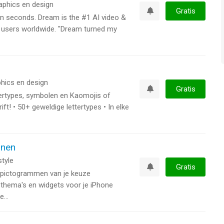
aphics en design
Gratis
in seconds. Dream is the #1 AI video &
Watchlist
on users worldwide. "Dream turned my
hics en design
Gratis
ertypes, symbolen en Kaomojis of
Watchlist
t! • 50+ geweldige lettertypes • In elke
onen
style
Gratis
le pictogrammen van je keuze
Watchlist
hema's en widgets voor je iPhone
...