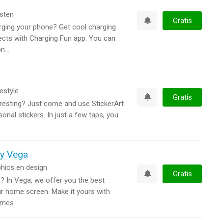
sten
Gratis
ging your phone? Get cool charging
Watchlist
ects with Charging Fun app. You can
...
festyle
Gratis
resting? Just come and use StickerArt
Watchlist
onal stickers. In just a few taps, you
by Vega
hics en design
Gratis
? In Vega, we offer you the best
Watchlist
r home screen. Make it yours with
mes...