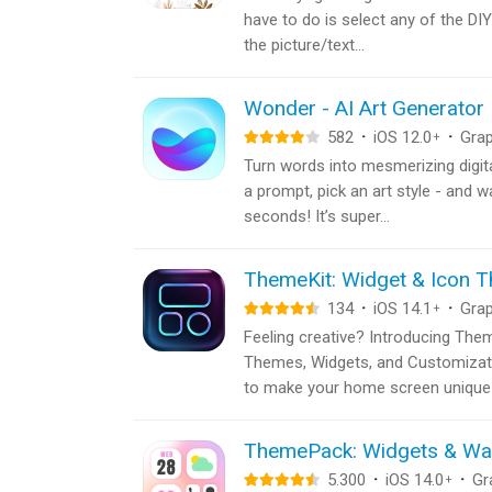
have to do is select any of the DIY
the picture/text...
Wonder - AI Art Generator
582
·
iOS 12.0
·
Grap
+
Turn words into mesmerizing digita
a prompt, pick an art style - and w
seconds! It’s super...
ThemeKit: Widget & Icon 
134
·
iOS 14.1
·
Grap
+
Feeling creative? Introducing The
Themes, Widgets, and Customizatio
to make your home screen unique!.
ThemePack: Widgets & Wa
5.300
·
iOS 14.0
·
Gr
+