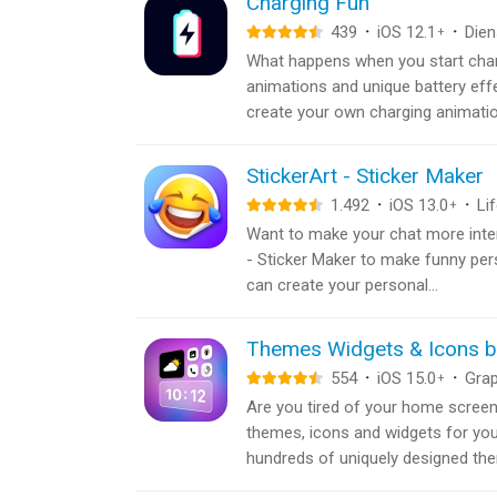
Charging Fun
439
·
iOS 12.1
·
Dien
+
What happens when you start char
animations and unique battery eff
create your own charging animation
StickerArt - Sticker Maker
1.492
·
iOS 13.0
·
Li
+
Want to make your chat more inte
- Sticker Maker to make funny pers
can create your personal...
Themes Widgets & Icons 
554
·
iOS 15.0
·
Grap
+
Are you tired of your home screen
themes, icons and widgets for you
hundreds of uniquely designed the