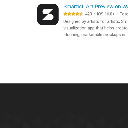
Smartist: Art Preview on Wa
423
·
iOS 16.0
·
Foto
+
Designed by artists for artists, Sm
visualization app that helps creato
stunning, marketable mockups in...