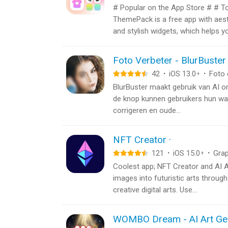
# Popular on the App Store # # T
ThemePack is a free app with aes
and stylish widgets, which helps yo
Foto Verbeter - BlurBuster
42
·
iOS 13.0
·
Foto 
+
BlurBuster maakt gebruik van AI o
de knop kunnen gebruikers hun waz
corrigeren en oude...
NFT Creator ·
121
·
iOS 15.0
·
Grap
+
Coolest app; NFT Creator and AI A
images into futuristic arts throug
creative digital arts. Use...
WOMBO Dream - AI Art Ge