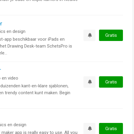
r
ics en design
Gratis
st-app beschikbaar voor iPads en
Watchlist
 het Drawing Desk-team SchetsPro is
e...
r
 en video
Gratis
duizenden kant-en-klare sjablonen,
Watchlist
ken trendy content kunt maken. Begin
ics en design
Gratis
d maker app is really easy to use. All you