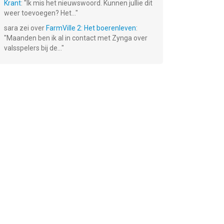
Krant
: "
Ik mis het nieuwswoord. Kunnen jullie dit
weer toevoegen? Het...
"
sara
zei over
FarmVille 2: Het boerenleven
:
"
Maanden ben ik al in contact met Zynga over
valsspelers bij de...
"