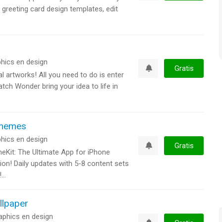
Watchlist
 greeting card design templates, edit
hics en design
Gratis
l artworks! All you need to do is enter
Watchlist
atch Wonder bring your idea to life in
Themes
hics en design
Gratis
meKit: The Ultimate App for iPhone
Watchlist
n! Daily updates with 5-8 content sets
..
llpaper
aphics en design