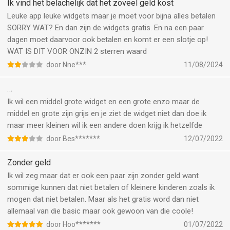
gaan. Volgens het beleid van Apple is het niet toegestaan het
Ik vind het belachelijk dat het zoveel geld kost
huidige abonnement op te zeggen tijdens de actieve
Leuke app leuke widgets maar je moet voor bijna alles betalen
abonnementsperiode. Na aankoop wordt geen restitutie
SORRY WAT? En dan zijn de widgets gratis. En na een paar
verleend voor ongebruikt deel van de termijn.
dagen moet daarvoor ook betalen en komt er een slotje op!
- Indien u in aanmerking komt voor een gratis proefperiode en
WAT IS DIT VOOR ONZIN 2 sterren waard
u neemt een abonnement voordat uw gratis proefperiode is
door Nne***
11/08/2024
afgelopen, vervalt de rest van uw gratis proefperiode zodra uw
aankoop is bevestigd. Abonnementen gaan onmiddellijk in na
…
afloop van de gratis proefperiode, tenzij deze ten minste 24 uur
Ik wil een middel grote widget en een grote enzo maar de
voor het einde van de proefperiode worden geannuleerd.
middel en grote zijn grijs en je ziet de widget niet dan doe ik
Privacybeleid: https://www.widgetskit.com/widget-privacy-
maar meer kleinen wil ik een andere doen krijg ik hetzelfde
policy/
door Bes*******
12/07/2022
Gebruiksvoorwaarden: https://www.widgetskit.com/widget-
terms-of-service/
Zonder geld
Ik wil zeg maar dat er ook een paar zijn zonder geld want
--
sommige kunnen dat niet betalen of kleinere kinderen zoals ik
mogen dat niet betalen. Maar als het gratis word dan niet
Widgets Kit Thema's en Iconen van Qianyan Technology is een
allemaal van die basic maar ook gewoon van die coole!
iPhone app met iOS versie 16.0 of hoger, geschikt bevonden
voor gebruikers met leeftijden vanaf
4 jaar
.
door Hoo*******
01/07/2022