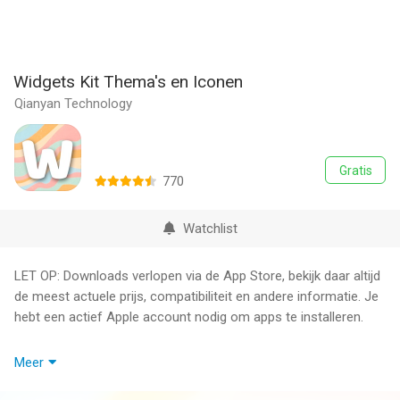
Widgets Kit Thema's en Iconen
Qianyan Technology
Gratis
770
Watchlist
LET OP: Downloads verlopen via de App Store, bekijk daar altijd
de meest actuele prijs, compatibiliteit en andere informatie. Je
hebt een actief Apple account nodig om apps te installeren.
Widgets Kit laat je gemakkelijk alle pictogrammen van je keuze
Meer
downloaden en de pictogrammen, thema's en widgets voor je
iPhone aanpassen.