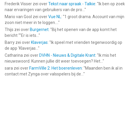
Frederik Visser
zei over
Tekst naar spraak - Talkie
: "
Ik ben op zoek
naar ervaringen van gebruikers van de pro...
"
Mario van Gool
zei over
Vue NL
: "
1 groot drama. Account van mijn
zoon niet meer in te loggen....
"
Thijs
zei over
Burgernet
: "
Bij het openen van de app komt het
bericht ""Er is iets...
"
Barry
zei over
Klaverjas
: "
Ik speel met vrienden tegenwoordig op
de app ‘Klaverjas...
"
Catharina
zei over
DVHN - Nieuws & Digitale Krant
: "
Ik mis het
nieuwswoord. Kunnen jullie dit weer toevoegen? Het...
"
sara
zei over
FarmVille 2: Het boerenleven
: "
Maanden ben ik al in
contact met Zynga over valsspelers bij de...
"