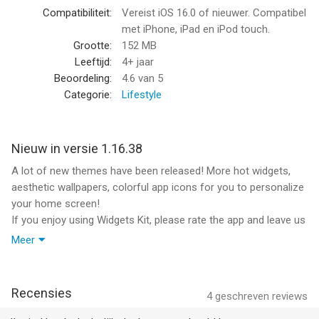
Met Widgets Kit kun je jezelf uitdrukken. Je hebt eindelijk de
Compatibiliteit:
Vereist iOS 16.0 of nieuwer. Compatibel
controle over je iPhone scherm. Haal het meeste uit het nieuwe
met iPhone, iPad en iPod touch.
iOS 14. Laat je vaardigheden zien en maak een meesterwerk op
Grootte:
152 MB
je beginscherm. Toon je creativiteit en maak indruk op iedereen.
Leeftijd:
4+ jaar
Beoordeling:
4.6
van 5
Onbeperkt Toegang Abonnement
Categorie:
Lifestyle
- U kunt zich abonneren voor onbeperkte toegang tot alle
functies en inhoud die binnen Widgets Kit te koop worden
aangeboden.
Nieuw in versie 1.16.38
- Abonnementen worden wekelijks, maandelijks of jaarlijks
A lot of new themes have been released! More hot widgets,
gefactureerd tegen het gekozen tarief, afhankelijk van het
aesthetic wallpapers, colorful app icons for you to personalize
abonnementsplan.
your home screen!
- Abonnementen worden automatisch vernieuwd tegen de
If you enjoy using Widgets Kit, please rate the app and leave us
kosten van het gekozen pakket, tenzij het 24 uur van tevoren
a review.
voor het einde van de huidige periode wordt geannuleerd. De
Meer
abonnementskosten worden bij de bevestiging van de aankoop
- Minor bug fixes
in rekening gebracht op uw iTunes-account. U kunt uw
abonnement beheren en automatische vernieuwing
Recensies
4
geschreven reviews
uitschakelen door na aankoop naar uw Account Instellingen te