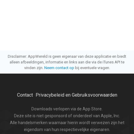
Disclaimer: AppWereld is geen eigenaar van deze applicatie en biedt
alleen afbeeldingen, informatie en links aan die via de iTunes API te
vinden zijn.
Neem contact op
bij eventuele vragen.
Contact
Privacybeleid en Gebruiksvoorwaarden
·
Downloads verlopen via de App Store.
Deze site is niet gesponsord of onderdeel van Apple, Inc.
Alle handelsmerken waarnaar hierin wordt verwezen zijn het
eigendom van hun respectievelijke eigenaren.