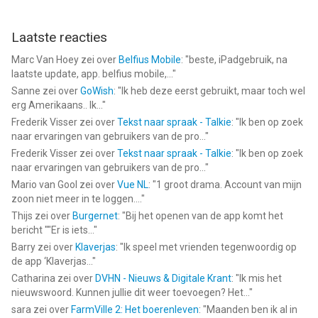
Laatste reacties
Marc Van Hoey
zei over
Belfius Mobile
: "
beste, iPadgebruik, na
laatste update, app. belfius mobile,...
"
Sanne
zei over
GoWish
: "
Ik heb deze eerst gebruikt, maar toch wel
erg Amerikaans.. Ik...
"
Frederik Visser
zei over
Tekst naar spraak - Talkie
: "
Ik ben op zoek
naar ervaringen van gebruikers van de pro...
"
Frederik Visser
zei over
Tekst naar spraak - Talkie
: "
Ik ben op zoek
naar ervaringen van gebruikers van de pro...
"
Mario van Gool
zei over
Vue NL
: "
1 groot drama. Account van mijn
zoon niet meer in te loggen....
"
Thijs
zei over
Burgernet
: "
Bij het openen van de app komt het
bericht ""Er is iets...
"
Barry
zei over
Klaverjas
: "
Ik speel met vrienden tegenwoordig op
de app ‘Klaverjas...
"
Catharina
zei over
DVHN - Nieuws & Digitale Krant
: "
Ik mis het
nieuwswoord. Kunnen jullie dit weer toevoegen? Het...
"
sara
zei over
FarmVille 2: Het boerenleven
: "
Maanden ben ik al in